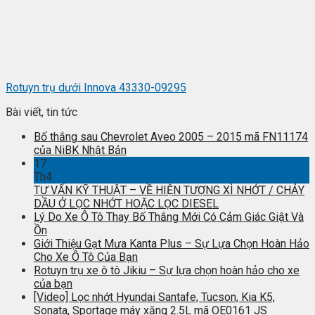
Rotuyn trụ dưới Innova 43330-09295
Bài viết, tin tức
Bố thắng sau Chevrolet Aveo 2005 – 2015 mã FN11174
của NiBK Nhật Bản
17
Th4
TƯ VẤN KỸ THUẬT – VỀ HIỆN TƯỢNG XÌ NHỚT / CHẢY
DẦU Ở LỌC NHỚT HOẶC LỌC DIESEL
Lý Do Xe Ô Tô Thay Bố Thắng Mới Có Cảm Giác Giật Và
Ồn
Giới Thiệu Gạt Mưa Kanta Plus – Sự Lựa Chọn Hoàn Hảo
Cho Xe Ô Tô Của Bạn
Rotuyn trụ xe ô tô Jikiu – Sự lựa chọn hoàn hảo cho xe
của bạn
[Video] Lọc nhớt Hyundai Santafe, Tucson, Kia K5,
Sonata, Sportage máy xăng 2.5L mã OE0161 JS