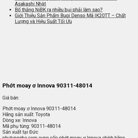
Asakashi Nhật
Bố thắng NiBK ra nhiều bụi phải làm sao?
Giới Thiệu Sản Phẩm Bugi Denso Mã IK20TT – Chất
Lượng và Hiệu Suất Tối Ưu
Phớt moay ơ Innova 90311-48014
Giá bán:
Phớt moay ơ Innova 90311-48014
Hãng sản xuất: Toyota
Dòng xe: Innova
Mã phụ tùng: 90311-48014
Sản xuất tại Đức
phutungabc.com cung cấp phớt moay ơ Innova chính hãng,