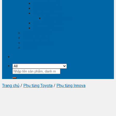
Phụ tùng Isuzu
Phụ tùng Lexus
Phụ tùng Nissan
Phụ tùng Navara
Phụ tùng Suzuki
Phụ tùng Vinfast
Tra mã phụ tùng
Video phụ tùng
Thông tin hữu ích
Liên hệ
Tìm
kiếm:
Trang chủ
/
Phụ tùng Toyota
/
Phụ tùng Innova