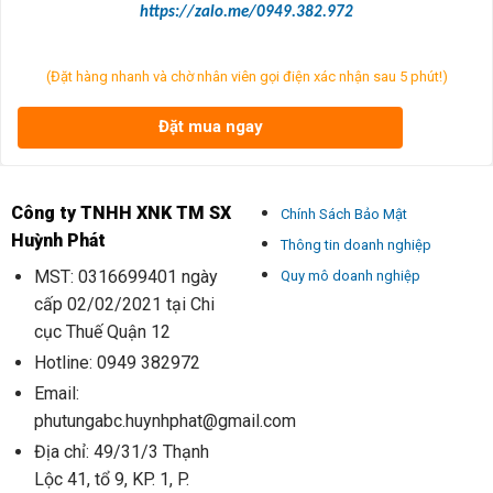
https://zalo.me/0949.382.972
(Đặt hàng nhanh và chờ nhân viên gọi điện xác nhận sau 5 phút!)
Đặt mua ngay
Công ty TNHH XNK TM SX
Chính Sách Bảo Mật
Huỳnh Phát
Thông tin doanh nghiệp
MST: 0316699401 ngày
Quy mô doanh nghiệp
cấp 02/02/2021 tại Chi
cục Thuế Quận 12
Hotline: 0949 382972
Email:
phutungabc.huynhphat@gmail.com
Địa chỉ: 49/31/3 Thạnh
Lộc 41, tổ 9, KP. 1, P.