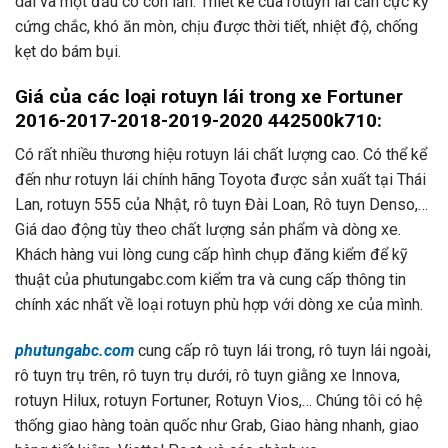
dài và một đầu có con lăn. Thiết kế của rotuyn lái cần cực kỳ
cứng chắc, khó ăn mòn, chịu được thời tiết, nhiệt độ, chống
kẹt do bám bụi.
Giá của các loại rotuyn lái trong xe Fortuner
2016-2017-2018-2019-2020 442500k710:
Có rất nhiều thương hiệu rotuyn lái chất lượng cao. Có thể kể
đến như rotuyn lái chính hãng Toyota được sản xuất tại Thái
Lan, rotuyn 555 của Nhật, rô tuyn Đài Loan, Rô tuyn Denso,…
Giá dao động tùy theo chất lượng sản phẩm và dòng xe.
Khách hàng vui lòng cung cấp hình chụp đăng kiểm để kỹ
thuật của phutungabc.com kiểm tra và cung cấp thông tin
chính xác nhất về loại rotuyn phù hợp với dòng xe của mình.
phutungabc.com
cung cấp rô tuyn lái trong, rô tuyn lái ngoài,
rô tuyn trụ trên, rô tuyn trụ dưới, rô tuyn giằng xe Innova,
rotuyn Hilux, rotuyn Fortuner, Rotuyn Vios,… Chúng tôi có hệ
thống giao hàng toàn quốc như Grab, Giao hàng nhanh, giao