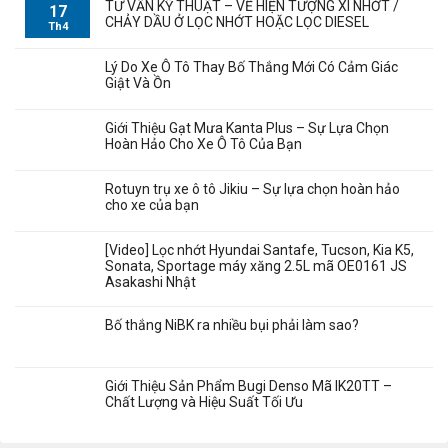
TƯ VẤN KỸ THUẬT – VỀ HIỆN TƯỢNG XÌ NHỚT /
17
CHẢY DẦU Ở LỌC NHỚT HOẶC LỌC DIESEL
Th4
Lý Do Xe Ô Tô Thay Bố Thắng Mới Có Cảm Giác
Giật Và Ồn
Giới Thiệu Gạt Mưa Kanta Plus – Sự Lựa Chọn
Hoàn Hảo Cho Xe Ô Tô Của Bạn
Rotuyn trụ xe ô tô Jikiu – Sự lựa chọn hoàn hảo
cho xe của bạn
[Video] Lọc nhớt Hyundai Santafe, Tucson, Kia K5,
Sonata, Sportage máy xăng 2.5L mã OE0161 JS
Asakashi Nhật
Bố thắng NiBK ra nhiều bụi phải làm sao?
Giới Thiệu Sản Phẩm Bugi Denso Mã IK20TT –
Chất Lượng và Hiệu Suất Tối Ưu