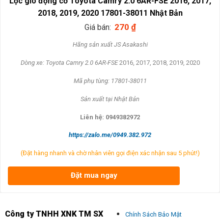
Lọc gió động cơ Toyota Camry 2.0 6AR-FSE 2016, 2017,
2018, 2019, 2020 17801-38011 Nhật Bản
270
₫
Giá bán:
Hãng sản xuất JS Asakashi
Dòng xe: Toyota Camry 2.0 6AR-FSE
2016, 2017, 2018, 2019, 2020
Mã phụ tùng: 17801-38011
Sản xuất tại Nhật Bản
Liên hệ: 0949382972
https://zalo.me/0949.382.972
(Đặt hàng nhanh và chờ nhân viên gọi điện xác nhận sau 5 phút!)
Đặt mua ngay
Công ty TNHH XNK TM SX
Chính Sách Bảo Mật