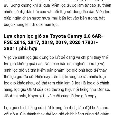
ưu lượng không khí đi qua. Viền lọc được làm từ cao su thiên
nhiên có độ đàn hồi cao và tuổi thọ sử dụng lâu dài. Viền lọc
giúp ngăn chặn nước mưa, mụi bẩn lọt vào bên trong, bắt
buộc không khí đi qua màn lọc.
Lựa chọn lọc gió xe
Toyota Camry 2.0 6AR-
FSE 2016, 2017, 2018, 2019, 2020
17801-
38011 phù hợp
Việc vệ sinh lọc gió động cơ rất dễ dàng và chi phí thay thế
lọc gió không quá cao. Nên các bác nên nghiên cứu tự vệ
sinh lọc gió và tìm kiếm sản phẩm lọc gió phù hợp để thay
thế lọc gió đã cũ. Hiện nay trên thị trường có rất nhiều loại
lọc gió khác nhau, có thể tạm chia làm 3 loại là lọc gió chính
hãng, lọc gió OEM của các thương hiệu nổi tiếng như Denso,
JS Asakashi, Koyoroki… và cuối cùng là lọc gió copy.
Lọc gió chính hãng có chất lượng ổn định, lắp đặt hoàn hảo
với pô e. Giá thành thay thế lọc gió chính hãng cũng đã giảm