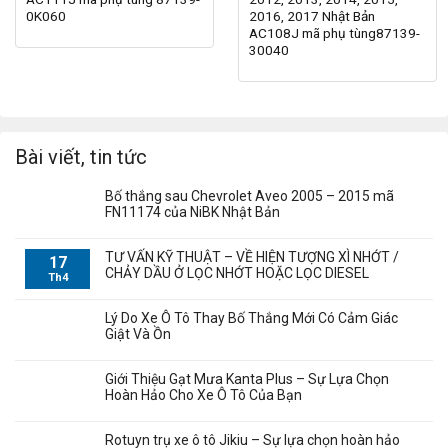
0K060
2016, 2017 Nhật Bản
AC108J mã phụ tùng87139-
30040
Bài viết, tin tức
Bố thắng sau Chevrolet Aveo 2005 – 2015 mã
FN11174 của NiBK Nhật Bản
TƯ VẤN KỸ THUẬT – VỀ HIỆN TƯỢNG XÌ NHỚT /
17
CHẢY DẦU Ở LỌC NHỚT HOẶC LỌC DIESEL
Th4
Lý Do Xe Ô Tô Thay Bố Thắng Mới Có Cảm Giác
Giật Và Ồn
Giới Thiệu Gạt Mưa Kanta Plus – Sự Lựa Chọn
Hoàn Hảo Cho Xe Ô Tô Của Bạn
Rotuyn trụ xe ô tô Jikiu – Sự lựa chọn hoàn hảo