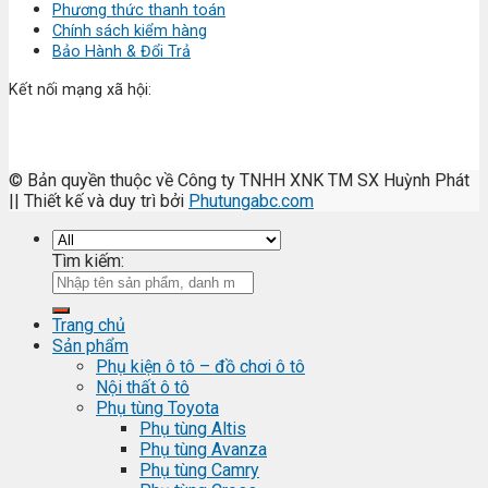
Phương thức thanh toán
Chính sách kiểm hàng
Bảo Hành & Đổi Trả
Kết nối mạng xã hội:
© Bản quyền thuộc về Công ty TNHH XNK TM SX Huỳnh Phát
|| Thiết kế và duy trì bởi
Phutungabc.com
Tìm kiếm:
Trang chủ
Sản phẩm
Phụ kiện ô tô – đồ chơi ô tô
Nội thất ô tô
Phụ tùng Toyota
Phụ tùng Altis
Phụ tùng Avanza
Phụ tùng Camry