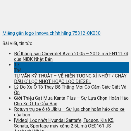
Miếng gắn logo Innova chính hãng 75312-0K030
Bài viết, tin tức
Bố thắng sau Chevrolet Aveo 2005 – 2015 mã FN11174
của NiBK Nhật Bản
17
Th4
TƯ VẤN KỸ THUẬT – VỀ HIỆN TƯỢNG XÌ NHỚT / CHẢY
DẦU Ở LỌC NHỚT HOẶC LỌC DIESEL
Lý Do Xe Ô Tô Thay Bố Thắng Mới Có Cảm Giác Giật Và
Ồn
Giới Thiệu Gạt Mưa Kanta Plus – Sự Lựa Chọn Hoàn Hảo
Cho Xe Ô Tô Của Bạn
Rotuyn trụ xe ô tô Jikiu – Sự lựa chọn hoàn hảo cho xe
của bạn
[Video] Lọc nhớt Hyundai Santafe, Tucson, Kia K5,
Sonata, Sportage máy xăng 2.5L mã OE0161 JS