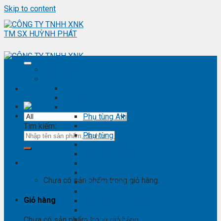
Skip to content
Trang chủ
Sản phẩm
Phụ kiện ô tô - đồ chơi ô tô
Nội thất ô tô
Phụ tùng Toyota
Phụ tùng Altis
Tìm kiếm:
Phụ tùng Avanza
Phụ tùng Camry
Phụ tùng Cross
Phụ tùng Fortuner
Giỏ hàng
Phụ tùng Hiace
Phụ tùng Highlander
Chưa có sản phẩm trong giỏ hàng.
Phụ tùng Hilux
Phụ tùng Innova
Giỏ hàng
Phụ tùng Land Cruise
Phụ tùng Prado
Phụ tùng Raizer
Chưa có sản phẩm trong giỏ hàng.