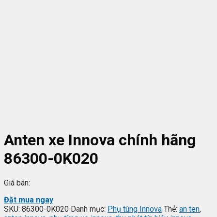
Anten xe Innova chính hãng
86300-0K020
Giá bán:
Đặt mua ngay
SKU:
86300-0K020
Danh mục:
Phụ tùng Innova
Thẻ:
an ten
,