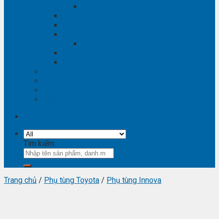
Phụ tùng Winstorm
Phụ tùng Isuzu
Phụ tùng Lexus
Phụ tùng Nissan
Phụ tùng Navara
Phụ tùng Suzuki
Phụ tùng Vinfast
Tra mã phụ tùng
Video phụ tùng
Thông tin hữu ích
Liên hệ
Tìm kiếm:
Trang chủ
/
Phụ tùng Toyota
/
Phụ tùng Innova