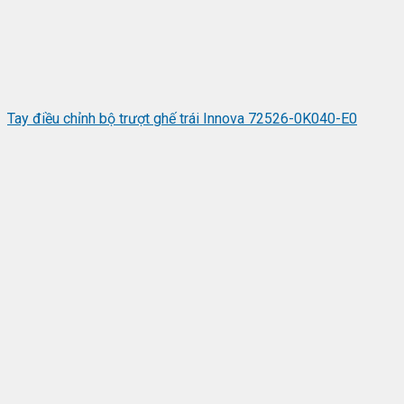
Tay điều chỉnh bộ trượt ghế trái Innova 72526-0K040-E0