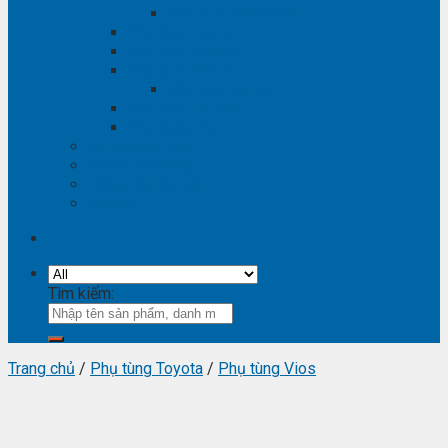
Phụ tùng Winstorm
Phụ tùng Isuzu
Phụ tùng Lexus
Phụ tùng Nissan
Phụ tùng Navara
Phụ tùng Suzuki
Phụ tùng Vinfast
Tra mã phụ tùng
Video phụ tùng
Thông tin hữu ích
Liên hệ
Tìm kiếm:
Trang chủ
/
Phụ tùng Toyota
/
Phụ tùng Vios