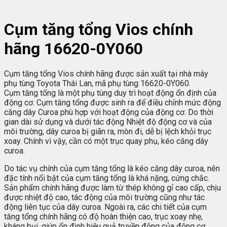
Cụm tăng tổng Vios chính
hãng 16620-0Y060
Cụm tăng tổng Vios chính hãng được sản xuất tại nhà máy
phụ tùng Toyota Thái Lan, mã phụ tùng 16620-0Y060.
Cụm tăng tổng là một phụ tùng duy trì hoạt động ổn định của
động cơ. Cụm tăng tổng được sinh ra để điều chỉnh mức động
căng dây Curoa phù hợp với hoạt động của động cơ. Do thời
gian dài sử dụng và dưới tác động Nhiệt độ động cơ và của
môi trường, dây curoa bị giãn ra, mòn đi, dễ bị lệch khỏi trục
xoay. Chính vì vậy, cần có một trục quay phụ, kéo căng dây
curoa.
Do tác vụ chính của cụm tăng tổng là kéo căng dây curoa, nên
đặc tính nổi bật của cụm tăng tổng là khá nặng, cứng chắc.
Sản phẩm chính hãng được làm từ thép không gỉ cao cấp, chịu
được nhiệt độ cao, tác động của môi trường cũng như tác
động liên tục của dây curoa. Ngoài ra, các chi tiết của cụm
tăng tổng chính hãng có độ hoàn thiện cao, trục xoay nhẹ,
kháng bụi, giúp ổn định hiệu quả truyền động của động cơ.