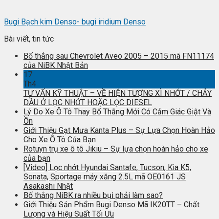
Bugi Bạch kim Denso- bugi iridium Denso
Bài viết, tin tức
Bố thắng sau Chevrolet Aveo 2005 – 2015 mã FN11174
của NiBK Nhật Bản
17
Th4
TƯ VẤN KỸ THUẬT – VỀ HIỆN TƯỢNG XÌ NHỚT / CHẢY
DẦU Ở LỌC NHỚT HOẶC LỌC DIESEL
Lý Do Xe Ô Tô Thay Bố Thắng Mới Có Cảm Giác Giật Và
Ồn
Giới Thiệu Gạt Mưa Kanta Plus – Sự Lựa Chọn Hoàn Hảo
Cho Xe Ô Tô Của Bạn
Rotuyn trụ xe ô tô Jikiu – Sự lựa chọn hoàn hảo cho xe
của bạn
[Video] Lọc nhớt Hyundai Santafe, Tucson, Kia K5,
Sonata, Sportage máy xăng 2.5L mã OE0161 JS
Asakashi Nhật
Bố thắng NiBK ra nhiều bụi phải làm sao?
Giới Thiệu Sản Phẩm Bugi Denso Mã IK20TT – Chất
Lượng và Hiệu Suất Tối Ưu