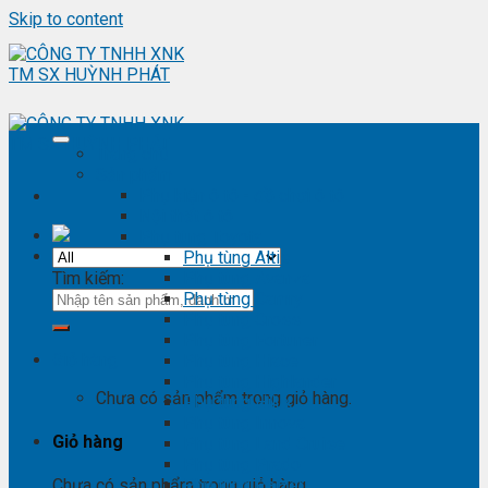
Skip to content
Trang chủ
Sản phẩm
Phụ kiện ô tô - đồ chơi ô tô
Nội thất ô tô
Phụ tùng Toyota
Phụ tùng Altis
Tìm kiếm:
Phụ tùng Avanza
Phụ tùng Camry
Phụ tùng Cross
Phụ tùng Fortuner
Giỏ hàng
Phụ tùng Hiace
Phụ tùng Highlander
Chưa có sản phẩm trong giỏ hàng.
Phụ tùng Hilux
Phụ tùng Innova
Giỏ hàng
Phụ tùng Land Cruise
Phụ tùng Prado
Phụ tùng Raizer
Chưa có sản phẩm trong giỏ hàng.