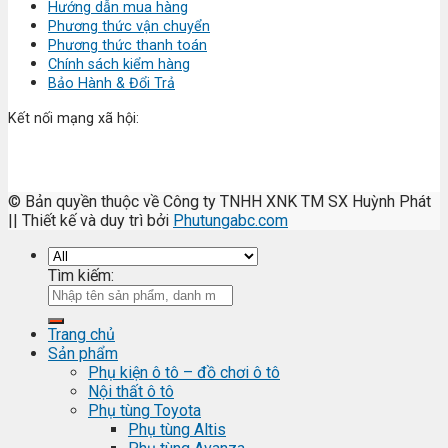
Hướng dẫn mua hàng
Phương thức vận chuyển
Phương thức thanh toán
Chính sách kiểm hàng
Bảo Hành & Đổi Trả
Kết nối mạng xã hội:
© Bản quyền thuộc về Công ty TNHH XNK TM SX Huỳnh Phát
|| Thiết kế và duy trì bởi
Phutungabc.com
Tìm kiếm:
Trang chủ
Sản phẩm
Phụ kiện ô tô – đồ chơi ô tô
Nội thất ô tô
Phụ tùng Toyota
Phụ tùng Altis