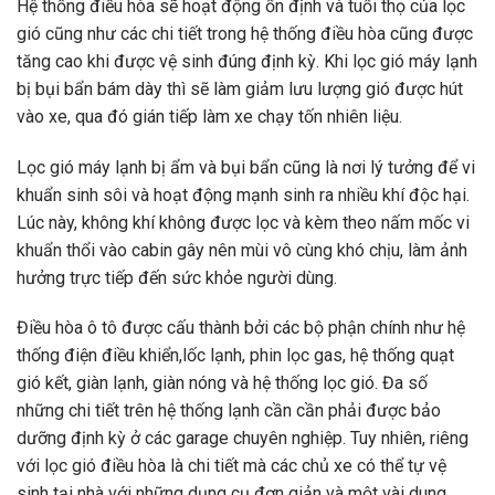
Hệ thống điều hòa sẽ hoạt động ổn định và tuổi thọ của lọc
gió cũng như các chi tiết trong hệ thống điều hòa cũng được
tăng cao khi được vệ sinh đúng định kỳ. Khi lọc gió máy lạnh
bị bụi bẩn bám dày thì sẽ làm giảm lưu lượng gió được hút
vào xe, qua đó gián tiếp làm xe chạy tốn nhiên liệu.
Lọc gió máy lạnh bị ẩm và bụi bẩn cũng là nơi lý tưởng để vi
khuẩn sinh sôi và hoạt động mạnh sinh ra nhiều khí độc hại.
Lúc này, không khí không được lọc và kèm theo nấm mốc vi
khuẩn thổi vào cabin gây nên mùi vô cùng khó chịu, làm ảnh
hưởng trực tiếp đến sức khỏe người dùng.
Điều hòa ô tô được cấu thành bởi các bộ phận chính như hệ
thống điện điều khiển,lốc lạnh, phin lọc gas, hệ thống quạt
gió kết, giàn lạnh, giàn nóng và hệ thống lọc gió. Đa số
những chi tiết trên hệ thống lạnh cần cần phải được bảo
dưỡng định kỳ ở các garage chuyên nghiệp. Tuy nhiên, riêng
với lọc gió điều hòa là chi tiết mà các chủ xe có thể tự vệ
sinh tại nhà với những dụng cụ đơn giản và một vài dung