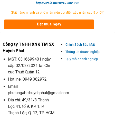
https://zalo.me/0949.382.972
(Đặt hàng nhanh và chờ nhân viên gọi điện xác nhận sau 5 phút!)
Đặt mua ngay
Công ty TNHH XNK TM SX
Chính Sách Bảo Mật
Huỳnh Phát
Thông tin doanh nghiệp
MST: 0316699401 ngày
Quy mô doanh nghiệp
cấp 02/02/2021 tại Chi
cục Thuế Quận 12
Hotline: 0949 382972
Email:
phutungabc.huynhphat@gmail.com
Địa chỉ: 49/31/3 Thạnh
Lộc 41, tổ 9, KP. 1, P.
Thạnh Lộc, Q. 12, TP. HCM