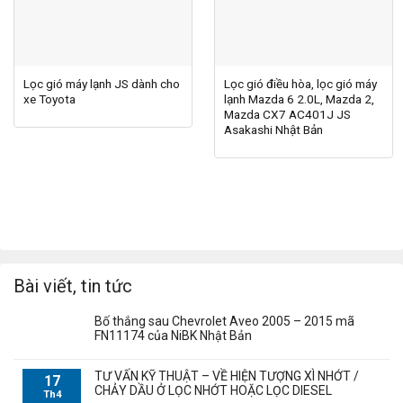
Lọc gió máy lạnh JS dành cho
Lọc gió điều hòa, lọc gió máy
xe Toyota
lạnh Mazda 6 2.0L, Mazda 2,
Mazda CX7 AC401J JS
Asakashi Nhật Bản
Bài viết, tin tức
Bố thắng sau Chevrolet Aveo 2005 – 2015 mã
FN11174 của NiBK Nhật Bản
TƯ VẤN KỸ THUẬT – VỀ HIỆN TƯỢNG XÌ NHỚT /
17
CHẢY DẦU Ở LỌC NHỚT HOẶC LỌC DIESEL
Th4