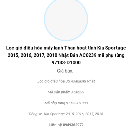
Lọc gió điều hòa máy lạnh Than hoạt tính Kia Sportage
2015, 2016, 2017, 2018 Nhật Bản AC0239 mã phụ tùng
97133-D1000
Giá bán:
L
ọc gi
ó đi
ều h
òa JS Asakashi Nh
ật
Mã s
ản phẩm AC0239
Mã ph
ụ t
ùng 97133-D1000
Dòng xe: Kia Sportage 2015, 2016, 2017, 2018
Liên h
ệ 0949382972