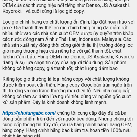
OEM của các thương hiệu nổi tiếng như Denso, JS Asakashi,
Koyoroki… và cuối cùng là lọc gió copy.
Lọc gió chính hãng có chất lượng ổn định, lắp đặt hoàn hảo với
pô e. Giá thành thay thế lọc gió chính hãng cũng đã giảm rất
nhiều nhờ vào các nhà sản xuất OEM được ủy quyền trên khắp
các nước đông nam Á như Thái Lan, Indonesia, Malaysia. Các
nhà sản xuất này đồng thời cũng giới thiệu thị trường dòng lọc
gió mang thương hiệu của riêng họ với giá thành tốt, chất
lượng đảm bảo. Hàng OEM như Denso, JS Asakashi, Koyoroki
đang là sự lựa chọn tin cậy của người tiêu dùng. Sản phẩm
không có hàng copy, giá thành tốt, chất lượng đảm bảo.
Riêng lọc gió thường là loại hàng copy với chất lượng không
được kiểm soát cẩn thận. Hàng copy được bán tràn ngập trên
thị trường và các trang thương mại điện tử. Nếu nhà cung cấp
không có tâm sẽ đánh lừa người tiêu dùng về nguồn gốc xuất
xứ sản phẩm. Đây là kinh doanh không lành mạnh.
https://phutungabc.com/
chúng tôi cung cấp đầy đủ cả ba
dòng sản phẩm trên đến với người tiêu dùng. Nhưng chúng tôi
cung cấp thông tin đầy đủ, đâu là hàng chính hãng, hàng OEM,
hàng copy. Hàng chính hãng bao kiểm tra, hoàn tiền 100% nếu
phát hiện hàng giả.