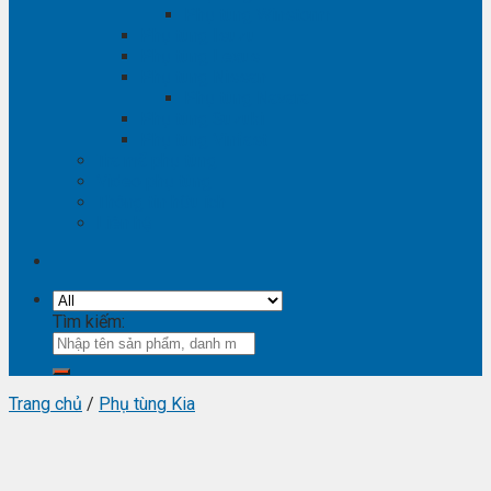
Phụ tùng Winstorm
Phụ tùng Isuzu
Phụ tùng Lexus
Phụ tùng Nissan
Phụ tùng Navara
Phụ tùng Suzuki
Phụ tùng Vinfast
Tra mã phụ tùng
Video phụ tùng
Thông tin hữu ích
Liên hệ
Tìm kiếm:
Trang chủ
/
Phụ tùng Kia