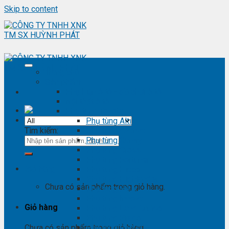
Skip to content
Trang chủ
Sản phẩm
Phụ kiện ô tô - đồ chơi ô tô
Nội thất ô tô
Phụ tùng Toyota
Phụ tùng Altis
Tìm kiếm:
Phụ tùng Avanza
Phụ tùng Camry
Phụ tùng Cross
Phụ tùng Fortuner
Giỏ hàng
Phụ tùng Hiace
Phụ tùng Highlander
Chưa có sản phẩm trong giỏ hàng.
Phụ tùng Hilux
Phụ tùng Innova
Giỏ hàng
Phụ tùng Land Cruise
Phụ tùng Prado
Phụ tùng Raizer
Chưa có sản phẩm trong giỏ hàng.