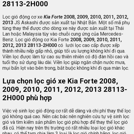
28113-2H000
Lọc gió động cơ xe
Kia Forte
2008, 2009, 2010, 2011, 2012,
2013
JS Askashi được sản xuất tại Nhật Bản. Một số mã phụ
tùng thay thế được cho dòng xe này được sản xuất tại Thái
Lan hoặc Malaysia tùy vào chuỗi cung ứng của Mercedes-
Benz. Lọc gió động cơ Kia Forte
2008, 2009, 2010, 2011,
2012, 2013 28113-2H000
có lưới lọc cao cấp được xếp
thành nhiều nếp gấp nhỏ, giúp tối ưu lượng không khí đi qua.
Viền lọc được làm từ cao su thiên nhiên có độ đàn hồi cao và
tuổi thọ sử dụng lâu dài. Viền lọc giúp ngăn chặn nước mưa,
mụi bẩn lọt vào bên trong, bắt buộc không khí đi qua màn lọc.
Lựa chọn lọc gió xe
Kia Forte 2008,
2009, 2010, 2011, 2012, 2013
28113-
2H000 phù hợp
Việc vệ sinh lọc gió động cơ rất dễ dàng và chi phí thay thế lọc
gió không quá cao. Nên các bác nên nghiên cứu tự vệ sinh lọc
gió và tìm kiếm sản phẩm lọc gió phù hợp để thay thế lọc gió
đã cũ. Hiện nay trên thị trường có rất nhiều loại lọc gió khác
nhau, có thể tạm chia làm 3 loại là lọc gió chính hãng, lọc gió