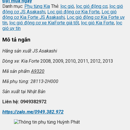
Đặt mua ngay
Danh mục:
Phụ tùng Kia
Thẻ:
lọc gió
,
lọc gió động cơ
,
lọc gió
động cơ JS Asakashi
,
Lọc gió động cơ Kia Forte
,
Lọc gió
động cơ Kia Forte JS Asakashi
,
Lọc gió động cơ Kia Forte uy
tín
,
lọc gió động cơ xe KiaForte giá tốt
,
lọc gió Kia Forte
,
lọc
gió uy tín
Mô tả ngắn
Hãng sản xuất JS Asakashi
Dòng xe: Kia Forte
2008, 2009, 2010, 2011, 2012, 2013
Mã sản phẩm
A9320
Mã phụ tùng: 28113-2H000
Sản xuất tại Nhật Bản
Liên hệ: 0949382972
https://zalo.me/0949.382.972