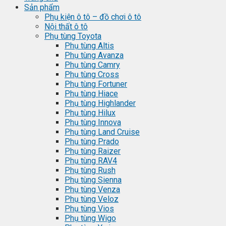
Sản phẩm
Phụ kiện ô tô – đồ chơi ô tô
Nội thất ô tô
Phụ tùng Toyota
Phụ tùng Altis
Phụ tùng Avanza
Phụ tùng Camry
Phụ tùng Cross
Phụ tùng Fortuner
Phụ tùng Hiace
Phụ tùng Highlander
Phụ tùng Hilux
Phụ tùng Innova
Phụ tùng Land Cruise
Phụ tùng Prado
Phụ tùng Raizer
Phụ tùng RAV4
Phụ tùng Rush
Phụ tùng Sienna
Phụ tùng Venza
Phụ tùng Veloz
Phụ tùng Vios
Phụ tùng Wigo