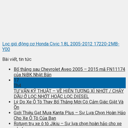
Lọc gió động cơ Honda Civic 1.8L 2005-2012 17220-2MB-
Y00
Bài viết, tin tức
Bố thắng sau Chevrolet Aveo 2005 – 2015 mã FN11174
của NiBK Nhật Bản
17
Th4
TƯ VẤN KỸ THUẬT – VỀ HIỆN TƯỢNG XÌ NHỚT / CHẢY
DẦU Ở LỌC NHỚT HOẶC LỌC DIESEL
Lý Do Xe Ô Tô Thay Bố Thắng Mới Có Cảm Giác Giật Và
Ồn
Giới Thiệu Gạt Mưa Kanta Plus – Sự Lựa Chọn Hoàn Hảo
Cho Xe Ô Tô Của Bạn
Rotuyn trụ xe ô tô Jikiu – Sự lựa chọn hoàn hảo cho xe