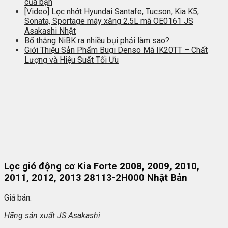
của bạn
[Video] Lọc nhớt Hyundai Santafe, Tucson, Kia K5,
Sonata, Sportage máy xăng 2.5L mã OE0161 JS
Asakashi Nhật
Bố thắng NiBK ra nhiều bụi phải làm sao?
Giới Thiệu Sản Phẩm Bugi Denso Mã IK20TT – Chất
Lượng và Hiệu Suất Tối Ưu
Lọc gió động cơ Kia Forte 2008, 2009, 2010,
2011, 2012, 2013 28113-2H000 Nhật Bản
Giá bán:
Hãng sản xuất JS Asakashi