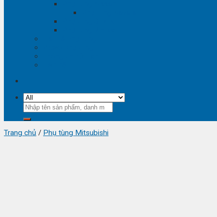
Phụ tùng Nissan
Phụ tùng Navara
Phụ tùng Suzuki
Phụ tùng Vinfast
Tra mã phụ tùng
Video phụ tùng
Thông tin hữu ích
Liên hệ
Tìm
kiếm:
Trang chủ
/
Phụ tùng Mitsubishi