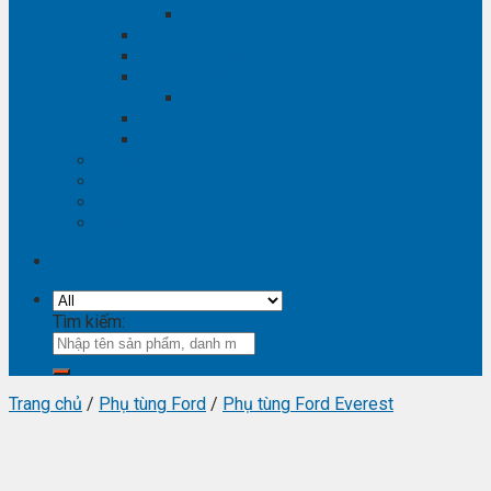
Phụ tùng Winstorm
Phụ tùng Isuzu
Phụ tùng Lexus
Phụ tùng Nissan
Phụ tùng Navara
Phụ tùng Suzuki
Phụ tùng Vinfast
Tra mã phụ tùng
Video phụ tùng
Thông tin hữu ích
Liên hệ
Tìm kiếm:
Trang chủ
/
Phụ tùng Ford
/
Phụ tùng Ford Everest