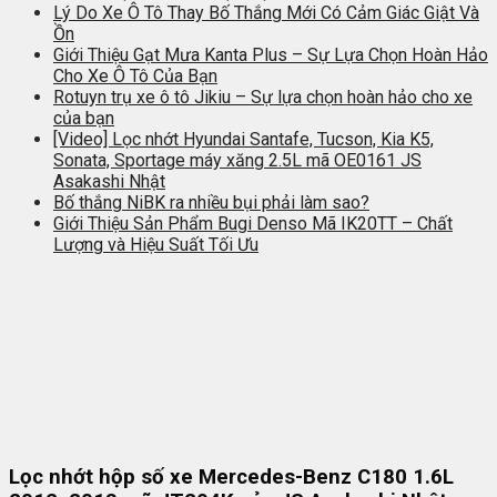
Lý Do Xe Ô Tô Thay Bố Thắng Mới Có Cảm Giác Giật Và
Ồn
Giới Thiệu Gạt Mưa Kanta Plus – Sự Lựa Chọn Hoàn Hảo
Cho Xe Ô Tô Của Bạn
Rotuyn trụ xe ô tô Jikiu – Sự lựa chọn hoàn hảo cho xe
của bạn
[Video] Lọc nhớt Hyundai Santafe, Tucson, Kia K5,
Sonata, Sportage máy xăng 2.5L mã OE0161 JS
Asakashi Nhật
Bố thắng NiBK ra nhiều bụi phải làm sao?
Giới Thiệu Sản Phẩm Bugi Denso Mã IK20TT – Chất
Lượng và Hiệu Suất Tối Ưu
Lọc nhớt hộp số xe Mercedes-Benz C180 1.6L