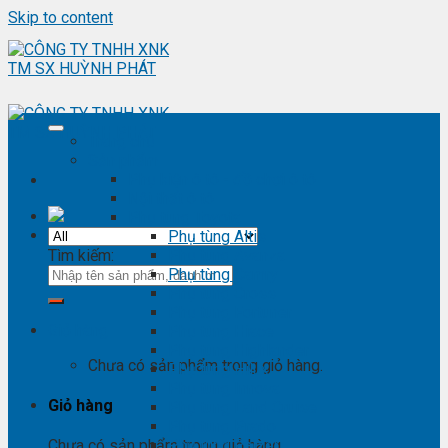
Skip to content
Trang chủ
Sản phẩm
Phụ kiện ô tô - đồ chơi ô tô
Nội thất ô tô
Phụ tùng Toyota
Phụ tùng Altis
Tìm kiếm:
Phụ tùng Avanza
Phụ tùng Camry
Phụ tùng Cross
Phụ tùng Fortuner
Giỏ hàng
Phụ tùng Hiace
Phụ tùng Highlander
Chưa có sản phẩm trong giỏ hàng.
Phụ tùng Hilux
Phụ tùng Innova
Giỏ hàng
Phụ tùng Land Cruise
Phụ tùng Prado
Phụ tùng Raizer
Chưa có sản phẩm trong giỏ hàng.