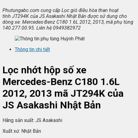
Phutungabc.com
cung c
ấp Lọc gi
ó đi
ều h
òa
than ho
ạt
t
ính
JT294K
c
ủa JS Asakashi Nhật Bản được sử dụng cho
d
òng xe:
Mercedes-Benz C180 1.6L 2012, 2013
, mã ph
ụ t
ùng
140.277.00.95
.
Liên hệ
0949382972
Thông tin chi tiết
Lọc nhớt hộp số xe
Mercedes-Benz C180 1.6L
2012, 2013
mã
JT294K
của
JS Asakashi Nhật Bản
Hãng sản xuất: JS Asakashi
Xuất xứ: Nhật Bản