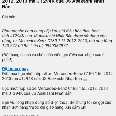
2012, 2013 mã JT294K của JS Asakashi Nhật
Bản
Giá bán:
Phutungabc.com
cung c
ấp Lọc gi
ó đi
ều h
òa
than ho
ạt
t
ính
JT294K
c
ủa JS Asakashi Nhật Bản được sử dụng cho
d
òng xe:
Mercedes-Benz C180 1.6L 2012, 2013
, mã ph
ụ t
ùng
140.277.00.95
.
Liên hệ
0949382972
(Đặt hàng nhanh và chờ nhân viên gọi điện xác nhận sau 5
phút!)
Đặt mua ngay
Đặt mua Lọc nhớt hộp số xe Mercedes-Benz C180 1.6L 2012,
2013 mã JT294K của JS Asakashi Nhật Bản
Lọc nhớt hộp số xe Mercedes-Benz C180 1.6L 2012, 2013
mã JT294K của JS Asakashi Nhật Bản
Bạn vui lòng nhập đúng số điện thoại để chúng tôi sẽ gọi xác
nhận đơn hàng trước khi giao hàng. Xin cảm ơn!