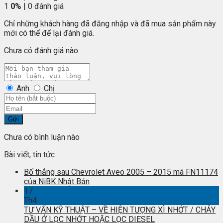
1
0%
| 0 đánh giá
Chỉ những khách hàng đã đăng nhập và đã mua sản phẩm này
mới có thể để lại đánh giá.
Chưa có đánh giá nào.
Anh
Chị
Gửi
Chưa có bình luận nào
Bài viết, tin tức
Bố thắng sau Chevrolet Aveo 2005 – 2015 mã FN11174
của NiBK Nhật Bản
17
Th4
TƯ VẤN KỸ THUẬT – VỀ HIỆN TƯỢNG XÌ NHỚT / CHẢY
DẦU Ở LỌC NHỚT HOẶC LỌC DIESEL