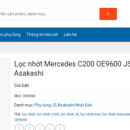
eo phụ tùng
Thông tin hữu ích
Liên hệ
Lọc nhớt Mercedes C200 OE9600 J
Asakashi
Giá bán:
SKU:
OE9600
Danh mục:
Phụ tùng JS Asakashi Nhật Bản
Thẻ:
lọc nhớt
,
lọc nhớt c200
,
lọc nhớt JS
,
lọc nhớt mer
,
lọc nhớt merced
OE9600