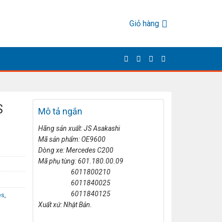
Giỏ hàng
S
Mô tả ngắn
Hãng sản xuất: JS Asakashi
Mã sản phẩm: OE9600
Dòng xe: Mercedes C200
Mã phụ tùng: 601.180.00.09
6011800210
6011840025
6011840125
es
,
Xuất xứ: Nhật Bản.