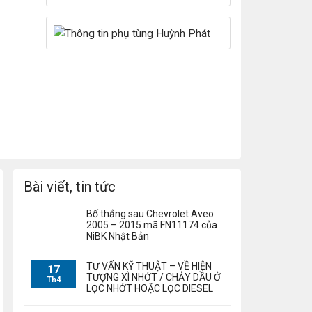
Bài viết, tin tức
Bố thắng sau Chevrolet Aveo
2005 – 2015 mã FN11174 của
NiBK Nhật Bản
TƯ VẤN KỸ THUẬT – VỀ HIỆN
17
TƯỢNG XÌ NHỚT / CHẢY DẦU Ở
Th4
LỌC NHỚT HOẶC LỌC DIESEL