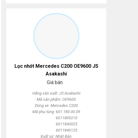
Lọc nhớt Mercedes C200 OE9600 JS
Asakashi
Giá bán:
Hãng sản xuất: JS Asakashi
Mã sản phẩm: OE9600
Dòng xe: Mercedes C200
Mã phụ tùng: 601.180.00.09
6011800210
Lọc nhớt Audi Q7
Lọc nhớt Wigo chính
L
6011840025
OE0014 JS Asakashi
hãng 15601-BZ030
T
2
6011840125
9
Xuất xứ: Nhật Bản.