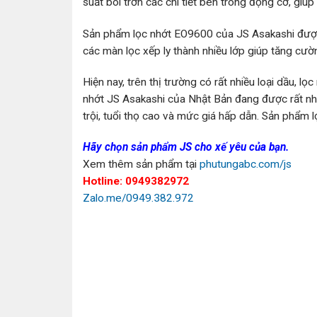
suất bôi trơn các chi tiết bên trong động cơ, giúp
Sản phẩm lọc nhớt EO9600 của JS Asakashi được l
các màn lọc xếp ly thành nhiều lớp giúp tăng cường
Hiện nay, trên thị trường có rất nhiều loại dầu, l
nhớt JS Asakashi của Nhật Bản đang được rất nhi
trội, tuổi thọ cao và mức giá hấp dẫn. Sản phẩm 
Hãy chọn sản phẩm JS cho xế yêu của bạn.
Xem thêm sản phẩm tại
phutungabc.com/js
Hotline: 0949382972
Zalo.me/0949.382.972