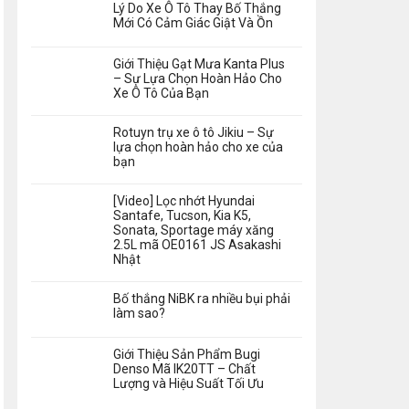
Lý Do Xe Ô Tô Thay Bố Thắng
Mới Có Cảm Giác Giật Và Ồn
Giới Thiệu Gạt Mưa Kanta Plus
– Sự Lựa Chọn Hoàn Hảo Cho
Xe Ô Tô Của Bạn
Rotuyn trụ xe ô tô Jikiu – Sự
lựa chọn hoàn hảo cho xe của
bạn
[Video] Lọc nhớt Hyundai
Santafe, Tucson, Kia K5,
Sonata, Sportage máy xăng
2.5L mã OE0161 JS Asakashi
Nhật
Bố thắng NiBK ra nhiều bụi phải
làm sao?
Giới Thiệu Sản Phẩm Bugi
Denso Mã IK20TT – Chất
Lượng và Hiệu Suất Tối Ưu