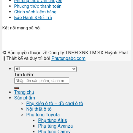
Phương thức vận chuyển
Phương thức thanh toán
Chính sách kiểm hàng
Bảo Hành & Đổi Trả
Kết nối mạng xã hội:
© Bản quyền thuộc về Công ty TNHH XNK TM SX Huỳnh Phát
|| Thiết kế và duy trì bởi
Phutungabc.com
Tìm kiếm:
Trang chủ
Sản phẩm
Phụ kiện ô tô – đồ chơi ô tô
Nội thất ô tô
Phụ tùng Toyota
Phụ tùng Altis
Phụ tùng Avanza
Phụ tùng Camry