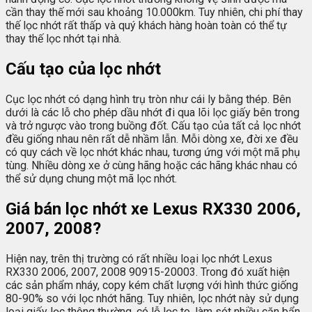
cần thay thế mới sau khoảng 10.000km. Tuy nhiên, chi phí thay
thế lọc nhớt rất thấp và quý khách hàng hoàn toàn có thể tự
thay thế lọc nhớt tại nhà.
Cấu tạo của lọc nhớt
Cục lọc nhớt có dạng hình trụ tròn như cái ly bằng thép. Bên
dưới là các lỗ cho phép dầu nhớt đi qua lõi lọc giấy bên trong
và trở ngược vào trong buồng đốt. Cấu tạo của tất cả lọc nhớt
đều giống nhau nên rất dễ nhầm lẫn. Mỗi dòng xe, đời xe đều
có quy cách về lọc nhớt khác nhau, tương ứng với một mã phụ
tùng. Nhiều dòng xe ở cùng hãng hoặc các hãng khác nhau có
thể sử dụng chung một mã lọc nhớt.
Giá bán lọc nhớt xe Lexus RX330 2006,
2007, 2008?
Hiện nay, trên thị trường có rất nhiều loại lọc nhớt Lexus
RX330 2006, 2007, 2008 90915-20003. Trong đó xuất hiện
các sản phẩm nháy, copy kém chất lượng với hình thức giống
80-90% so với lọc nhớt hãng. Tuy nhiên, lọc nhớt này sử dụng
loại giấy lọc thông thường, có lỗ lọc to, làm sót nhiều cặn bẩn,