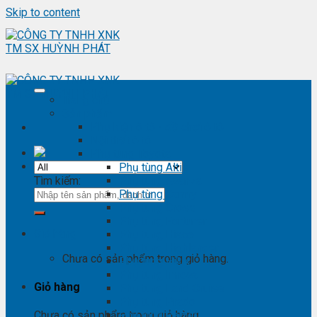
Skip to content
Trang chủ
Sản phẩm
Phụ kiện ô tô - đồ chơi ô tô
Nội thất ô tô
Phụ tùng Toyota
Phụ tùng Altis
Tìm kiếm:
Phụ tùng Avanza
Phụ tùng Camry
Phụ tùng Cross
Phụ tùng Fortuner
Giỏ hàng
Phụ tùng Hiace
Phụ tùng Highlander
Chưa có sản phẩm trong giỏ hàng.
Phụ tùng Hilux
Phụ tùng Innova
Giỏ hàng
Phụ tùng Land Cruise
Phụ tùng Prado
Phụ tùng Raizer
Chưa có sản phẩm trong giỏ hàng.