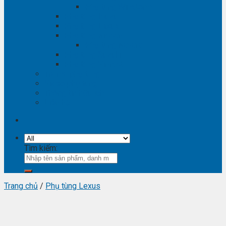
Phụ tùng Winstorm
Phụ tùng Isuzu
Phụ tùng Lexus
Phụ tùng Nissan
Phụ tùng Navara
Phụ tùng Suzuki
Phụ tùng Vinfast
Tra mã phụ tùng
Video phụ tùng
Thông tin hữu ích
Liên hệ
Tìm kiếm:
Trang chủ
/
Phụ tùng Lexus