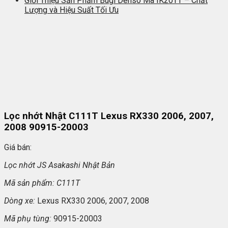
Giới Thiệu Sản Phẩm Bugi Denso Mã IK20TT – Chất
Lượng và Hiệu Suất Tối Ưu
Lọc nhớt Nhật C111T Lexus RX330 2006, 2007,
2008 90915-20003
Giá bán:
L
ọc nhớt JS Asakashi
Nh
ật Bản
Mã s
ản phẩm: C111T
Dòng xe:
Lexus RX330 2006, 2007, 2008
Mã ph
ụ t
ùng:
90915-20003