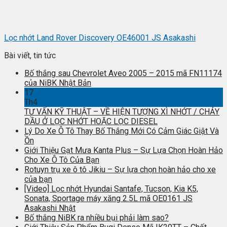
Lọc nhớt Land Rover Discovery OE46001 JS Asakashi
Bài viết, tin tức
Bố thắng sau Chevrolet Aveo 2005 – 2015 mã FN11174
của NiBK Nhật Bản
17
Th4
TƯ VẤN KỸ THUẬT – VỀ HIỆN TƯỢNG XÌ NHỚT / CHẢY
DẦU Ở LỌC NHỚT HOẶC LỌC DIESEL
Lý Do Xe Ô Tô Thay Bố Thắng Mới Có Cảm Giác Giật Và
Ồn
Giới Thiệu Gạt Mưa Kanta Plus – Sự Lựa Chọn Hoàn Hảo
Cho Xe Ô Tô Của Bạn
Rotuyn trụ xe ô tô Jikiu – Sự lựa chọn hoàn hảo cho xe
của bạn
[Video] Lọc nhớt Hyundai Santafe, Tucson, Kia K5,
Sonata, Sportage máy xăng 2.5L mã OE0161 JS
Asakashi Nhật
Bố thắng NiBK ra nhiều bụi phải làm sao?