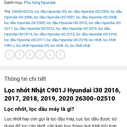
Danh mục:
Phụ tùng Hyundai
Thẻ:
26300-02510
,
lọc dầu Hyundai i30
,
lọc dầu Hyundai i30 2005
,
lọc dầu
Hyundai i30 2006
,
lọc dầu Hyundai i30 2007
,
lọc dầu Hyundai i30 2008
,
lọc dầu Hyundai i30 2009
,
lọc dầu Hyundai i30 2010
,
lọc dầu Hyundai i30
2011
,
lọc dầu Hyundai i30 2012
,
lọc dầu Hyundai i30 2013
,
lọc dầu
Hyundai i30 2014
,
lọc dầu Hyundai i30 2015
,
lọc dầu Hyundai i30 2016
,
lọc dầu Hyundai i30 2017
,
lọc dầu Hyundai i30 2018
,
lọc nhớt
,
lọc nhớt
C901J
,
lọc nhớt Hyundai i30
,
lọc nhớt JS
,
lọc nhớt nhật
Thông tin chi tiết
L
ọc nhớt
Nhật C901J Hyundai i30 2016,
2017, 2018, 2019, 2020 26300-02510
Lọc nhớt, lọc dầu máy là gì?
Lọc nhớt hay còn gọi là lọc dầu máy, cục lọc dầu được sử
dụng để lọc cặn nhớt, cặn kim loại trong quá trình bôi trơn