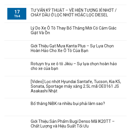
TƯ VẤN KỸ THUẬT – VỀ HIỆN TƯỢNG XÌ NHỚT /
17
CHẢY DẦU Ở LỌC NHỚT HOẶC LỌC DIESEL
Th4
Lý Do Xe Ô Tô Thay Bố Thắng Mới Có Cảm Giác
Giật Và Ồn
Giới Thiệu Gạt Mưa Kanta Plus – Sự Lựa Chọn
Hoàn Hảo Cho Xe Ô Tô Của Bạn
Rotuyn trụ xe ô tô Jikiu – Sự lựa chọn hoàn hảo
cho xe của bạn
[Video] Lọc nhớt Hyundai Santafe, Tucson, Kia K5,
Sonata, Sportage máy xăng 2.5L mã OE0161 JS
Asakashi Nhật
Bố thắng NiBK ra nhiều bụi phải làm sao?
Giới Thiệu Sản Phẩm Bugi Denso Mã IK20TT –
Chất Lượng và Hiệu Suất Tối Ưu