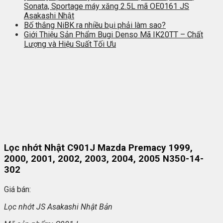
Sonata, Sportage máy xăng 2.5L mã OE0161 JS
Asakashi Nhật
Bố thắng NiBK ra nhiều bụi phải làm sao?
Giới Thiệu Sản Phẩm Bugi Denso Mã IK20TT – Chất
Lượng và Hiệu Suất Tối Ưu
Lọc nhớt Nhật C901J Mazda Premacy 1999,
2000, 2001, 2002, 2003, 2004, 2005 N350-14-
302
Giá bán:
L
ọc nhớt JS Asakashi
Nh
ật Bản