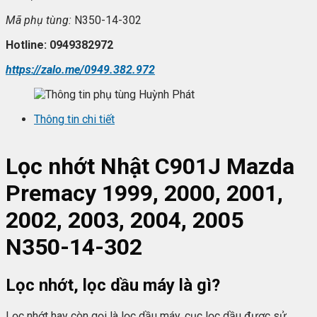
Mã ph
ụ t
ùng:
N350-14-302
Hotline: 0949382972
https://zalo.me/0949.382.972
Thông tin chi tiết
L
ọc nhớt
Nhật C901J Mazda
Premacy 1999, 2000, 2001,
2002, 2003, 2004, 2005
N350-14-302
Lọc nhớt, lọc dầu máy là gì?
Lọc nhớt hay còn gọi là lọc dầu máy, cục lọc dầu được sử