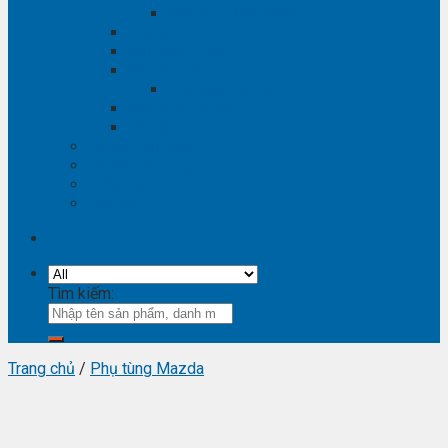
Phụ tùng Winstorm
Phụ tùng Isuzu
Phụ tùng Lexus
Phụ tùng Nissan
Phụ tùng Navara
Phụ tùng Suzuki
Phụ tùng Vinfast
Tra mã phụ tùng
Video phụ tùng
Thông tin hữu ích
Liên hệ
Tìm kiếm:
Trang chủ
/
Phụ tùng Mazda