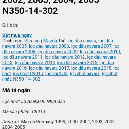
N350-14-302
Giá bán:
Đặt mua ngay
Danh mục:
Phụ tùng Mazda
Thẻ:
lọc dầu navara
,
lọc dầu
navara 2005
,
lọc dầu navara 2006
,
lọc dầu navara 2007
,
lọc
dầu navara 2008
,
lọc dầu navara 2009
,
lọc dầu navara 2010
,
lọc dầu navara 2011
,
lọc dầu navara 2012
,
lọc dầu navara
2013
,
lọc dầu navara 2014
,
lọc dầu navara 2015
,
lọc dầu
navara 2016
,
lọc dầu navara 2017
,
lọc dầu navara 2018
,
lọc
nhớt
,
lọc nhớt C901J
,
lọc nhớt JS
,
lọc nhớt navara
,
lọc nhớt
nhật
,
N350-14-302
Mô tả ngắn
L
ọc nhớt JS Asakashi
Nh
ật Bản
Mã s
ản phẩm: C901J
Dòng xe:
Mazda Premacy 1999, 2000, 2001, 2002, 2003,
2004, 2005