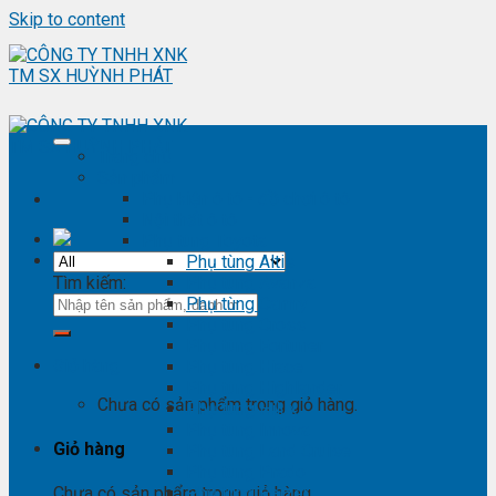
Skip to content
Trang chủ
Sản phẩm
Phụ kiện ô tô - đồ chơi ô tô
Nội thất ô tô
Phụ tùng Toyota
Phụ tùng Altis
Tìm kiếm:
Phụ tùng Avanza
Phụ tùng Camry
Phụ tùng Cross
Phụ tùng Fortuner
Giỏ hàng
Phụ tùng Hiace
Phụ tùng Highlander
Chưa có sản phẩm trong giỏ hàng.
Phụ tùng Hilux
Phụ tùng Innova
Giỏ hàng
Phụ tùng Land Cruise
Phụ tùng Prado
Phụ tùng Raizer
Chưa có sản phẩm trong giỏ hàng.