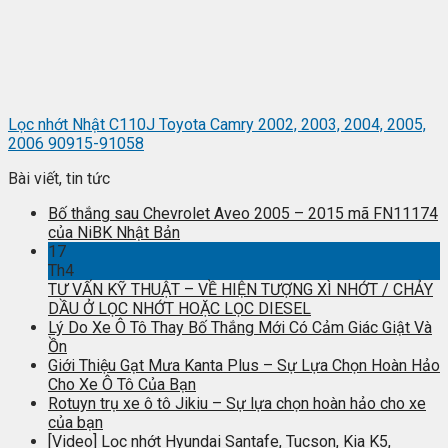
Lọc nhớt Nhật C110J Toyota Camry 2002, 2003, 2004, 2005,
2006 90915-91058
Bài viết, tin tức
Bố thắng sau Chevrolet Aveo 2005 – 2015 mã FN11174
của NiBK Nhật Bản
17
Th4
TƯ VẤN KỸ THUẬT – VỀ HIỆN TƯỢNG XÌ NHỚT / CHẢY
DẦU Ở LỌC NHỚT HOẶC LỌC DIESEL
Lý Do Xe Ô Tô Thay Bố Thắng Mới Có Cảm Giác Giật Và
Ồn
Giới Thiệu Gạt Mưa Kanta Plus – Sự Lựa Chọn Hoàn Hảo
Cho Xe Ô Tô Của Bạn
Rotuyn trụ xe ô tô Jikiu – Sự lựa chọn hoàn hảo cho xe
của bạn
[Video] Lọc nhớt Hyundai Santafe, Tucson, Kia K5,