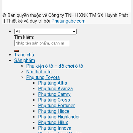
© Bản quyền thuộc về Công ty TNHH XNK TM SX Huỳnh Phát
|| Thiết kế và duy trì bởi
Phutungabc.com
Tìm kiếm:
Trang chủ
Sản phẩm
Phụ kiện ô tô – đồ chơi ô tô
Nội thất ô tô
Phụ tùng Toyota
Phụ tùng Altis
Phụ tùng Avanza
Phụ tùng Camry
Phụ tùng Cross
Phụ tùng Fortuner
Phụ tùng Hiace
Phụ tùng Highlander
Phụ tùng Hilux
Phụ tùng Innova