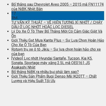
Bố thắng sau Chevrolet Aveo 2005 – 2015 mã FN11174
của NiBK Nhật Bản
17
Th4
TƯ VẤN KỸ THUẬT – VỀ HIỆN TƯỢNG XÌ NHỚT / CHẢY
DẦU Ở LỌC NHỚT HOẶC LỌC DIESEL
Lý Do Xe Ô Tô Thay Bố Thắng Mới Có Cảm Giác Giật Và
Ồn
Giới Thiệu Gạt Mưa Kanta Plus – Sự Lựa Chọn Hoàn Hảo
Cho Xe Ô Tô Của Bạn
Rotuyn trụ xe ô tô Jikiu – Sự lựa chọn hoàn hảo cho xe
của bạn
[Video] Lọc nhớt Hyundai Santafe, Tucson, Kia K5,
Sonata, Sportage máy xăng 2.5L mã OE0161 JS
Asakashi Nhật
Bố thắng NiBK ra nhiều bụi phải làm sao?
Giới Thiệu Sản Phẩm Bugi Denso Mã IK20TT – Chất
Lượng và Hiệu Suất Tối Ưu