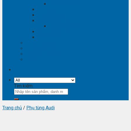
Phụ tùng Winstorm
Phụ tùng Isuzu
Phụ tùng Lexus
Phụ tùng Nissan
Phụ tùng Navara
Phụ tùng Suzuki
Phụ tùng Vinfast
Tra mã phụ tùng
Video phụ tùng
Thông tin hữu ích
Liên hệ
Tìm kiếm:
Trang chủ
/
Phụ tùng Audi