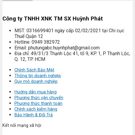
Công ty TNHH XNK TM SX Huỳnh Phát
MST: 0316699401 ngày cấp 02/02/2021 tại Chi cục
Thuế Quận 12
Hotline: 0949 382972
Email: phutungabc.huynhphat@gmail.com
Địa chỉ: 49/31/3 Thạnh Lộc 41, tổ 9, KP. 1, P. Thạnh Lộc,
Q. 12, TP. HCM
Chính Sách Bảo Mật
Thông tin doanh nghiệp
Quy mô doanh nghiệp
Hướng dẫn mua hàng
Phương thức vận chuyển
Phương thức thanh toán
Chính sách kiểm hàng
Bảo Hành & Đổi Trả
Kết nối mạng xã hội: