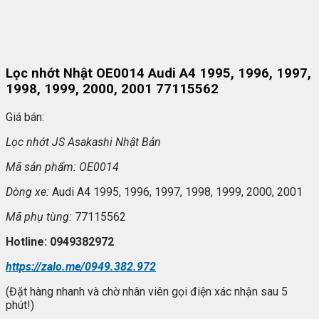
Lọc nhớt Nhật OE0014 Audi A4 1995, 1996, 1997,
1998, 1999, 2000, 2001 77115562
Giá bán:
L
ọc nhớt JS Asakashi
Nh
ật Bản
Mã s
ản phẩm: OE0014
Dòng xe:
Audi A4 1995, 1996, 1997, 1998, 1999, 2000, 2001
Mã ph
ụ t
ùng:
77115562
Hotline: 0949382972
https://zalo.me/0949.382.972
(Đặt hàng nhanh và chờ nhân viên gọi điện xác nhận sau 5
phút!)