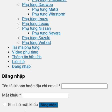
Phụ tùng Daewoo
Phụ tùng Matiz
Phụ tùng Winstorm
Phụ tùng Isuzu
Phụ tùng Lexus
Phụ tùng Nissan
Phụ tùng Navara
Phụ tùng Suzuki
Phụ tùng Vinfast
Tra mã phụ tùng
Video phụ tùng
Thông tin hữu ích
Liên hệ
Đăng nhập
Đăng nhập
Tên tài khoản hoặc địa chỉ email
*
Mật khẩu
*
Ghi nhớ mật khẩu
Đăng nhập