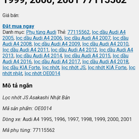
Giá bán:
Đặt mua ngay
Danh mục:
Phụ tùng Audi
Thẻ:
77115562
,
lọc dầu Audi A4
2005
,
lọc dầu Audi A4 2006
,
lọc dầu Audi A4 2007
,
lọc dầu
Audi A4 2008
,
lọc dầu Audi A4 2009
,
lọc dầu Audi A4 2010
,
lọc dầu Audi A4 2011
,
lọc dầu Audi A4 2012
,
lọc dầu Audi A4
2013
,
lọc dầu Audi A4 2014
,
lọc dầu Audi A4 2015
,
lọc dầu
Audi A4 2016
,
lọc dầu Audi A4 2017
,
lọc dầu Audi A4 2018
,
lọc dầu KIA Forte
,
lọc nhớt
,
lọc nhớt JS
,
lọc nhớt KIA Forte
,
lọc
nhớt nhật
,
lọc nhớt OE0014
Mô tả ngắn
L
ọc nhớt JS Asakashi
Nh
ật Bản
Mã s
ản phẩm: OE0014
Dòng xe:
Audi A4 1995, 1996, 1997, 1998, 1999, 2000, 2001
Mã ph
ụ t
ùng:
77115562