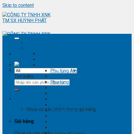
Skip to content
Trang chủ
Sản phẩm
Phụ kiện ô tô - đồ chơi ô tô
Nội thất ô tô
Phụ tùng Toyota
Phụ tùng Altis
Tìm kiếm:
Phụ tùng Avanza
Phụ tùng Camry
Phụ tùng Cross
Phụ tùng Fortuner
Giỏ hàng
Phụ tùng Hiace
Phụ tùng Highlander
Chưa có sản phẩm trong giỏ hàng.
Phụ tùng Hilux
Phụ tùng Innova
Giỏ hàng
Phụ tùng Land Cruise
Phụ tùng Prado
Phụ tùng Raizer
Chưa có sản phẩm trong giỏ hàng.