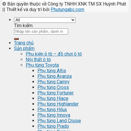
© Bản quyền thuộc về Công ty TNHH XNK TM SX Huỳnh Phát
|| Thiết kế và duy trì bởi
Phutungabc.com
Tìm kiếm:
Trang chủ
Sản phẩm
Phụ kiện ô tô – đồ chơi ô tô
Nội thất ô tô
Phụ tùng Toyota
Phụ tùng Altis
Phụ tùng Avanza
Phụ tùng Camry
Phụ tùng Cross
Phụ tùng Fortuner
Phụ tùng Hiace
Phụ tùng Highlander
Phụ tùng Hilux
Phụ tùng Innova
Phụ tùng Land Cruise
Phụ tùng Prado