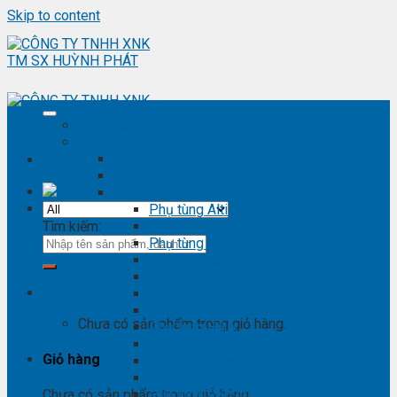
Skip to content
Trang chủ
Sản phẩm
Phụ kiện ô tô - đồ chơi ô tô
Nội thất ô tô
Phụ tùng Toyota
Phụ tùng Altis
Tìm kiếm:
Phụ tùng Avanza
Phụ tùng Camry
Phụ tùng Cross
Phụ tùng Fortuner
Giỏ hàng
Phụ tùng Hiace
Phụ tùng Highlander
Chưa có sản phẩm trong giỏ hàng.
Phụ tùng Hilux
Phụ tùng Innova
Giỏ hàng
Phụ tùng Land Cruise
Phụ tùng Prado
Phụ tùng Raizer
Chưa có sản phẩm trong giỏ hàng.