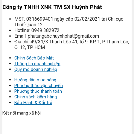
Công ty TNHH XNK TM SX Huỳnh Phát
MST: 0316699401 ngày cấp 02/02/2021 tại Chi cục
Thuế Quận 12
Hotline: 0949 382972
Email: phutungabc.huynhphat@gmail.com
Địa chỉ: 49/31/3 Thạnh Lộc 41, tổ 9, KP. 1, P. Thạnh Lộc,
Q. 12, TP. HCM
Chính Sách Bảo Mật
Thông tin doanh nghiệp
Quy mô doanh nghiệp
Hướng dẫn mua hàng
Phương thức vận chuyển
Phương thức thanh toán
Chính sách kiểm hàng
Bảo Hành & Đổi Trả
Kết nối mạng xã hội: