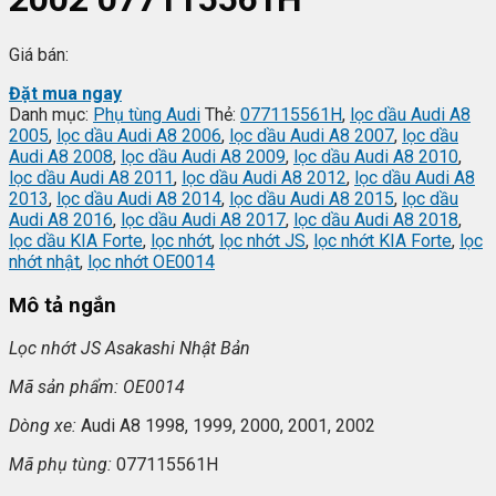
Giá bán:
Đặt mua ngay
Danh mục:
Phụ tùng Audi
Thẻ:
077115561H
,
lọc dầu Audi A8
2005
,
lọc dầu Audi A8 2006
,
lọc dầu Audi A8 2007
,
lọc dầu
Audi A8 2008
,
lọc dầu Audi A8 2009
,
lọc dầu Audi A8 2010
,
lọc dầu Audi A8 2011
,
lọc dầu Audi A8 2012
,
lọc dầu Audi A8
2013
,
lọc dầu Audi A8 2014
,
lọc dầu Audi A8 2015
,
lọc dầu
Audi A8 2016
,
lọc dầu Audi A8 2017
,
lọc dầu Audi A8 2018
,
lọc dầu KIA Forte
,
lọc nhớt
,
lọc nhớt JS
,
lọc nhớt KIA Forte
,
lọc
nhớt nhật
,
lọc nhớt OE0014
Mô tả ngắn
L
ọc nhớt JS Asakashi
Nh
ật Bản
Mã s
ản phẩm: OE0014
Dòng xe:
Audi A8 1998, 1999, 2000, 2001, 2002
Mã ph
ụ t
ùng:
077115561H