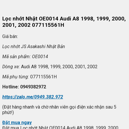
Lọc nhớt Nhật OE0014 Audi A8 1998, 1999, 2000,
2001, 2002 077115561H
Giá bán:
L
ọc nhớt JS Asakashi
Nh
ật Bản
Mã s
ản phẩm: OE0014
Dòng xe:
Audi A8 1998, 1999, 2000, 2001, 2002
Mã ph
ụ t
ùng:
077115561H
Hotline: 0949382972
https://zalo.me/0949.382.972
(Đặt hàng nhanh và chờ nhân viên gọi điện xác nhận sau 5
phút!)
Đặt mua ngay
Đặt mua Lọc nhớt Nhật OE0014 Audi A8 1998, 1999, 2000,