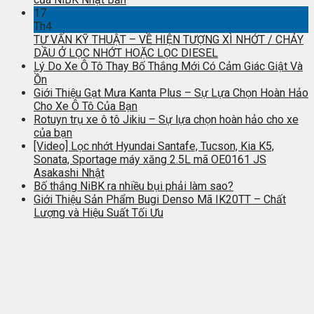
17
Th4
TƯ VẤN KỸ THUẬT – VỀ HIỆN TƯỢNG XÌ NHỚT / CHẢY
DẦU Ở LỌC NHỚT HOẶC LỌC DIESEL
Lý Do Xe Ô Tô Thay Bố Thắng Mới Có Cảm Giác Giật Và
Ồn
Giới Thiệu Gạt Mưa Kanta Plus – Sự Lựa Chọn Hoàn Hảo
Cho Xe Ô Tô Của Bạn
Rotuyn trụ xe ô tô Jikiu – Sự lựa chọn hoàn hảo cho xe
của bạn
[Video] Lọc nhớt Hyundai Santafe, Tucson, Kia K5,
Sonata, Sportage máy xăng 2.5L mã OE0161 JS
Asakashi Nhật
Bố thắng NiBK ra nhiều bụi phải làm sao?
Giới Thiệu Sản Phẩm Bugi Denso Mã IK20TT – Chất
Lượng và Hiệu Suất Tối Ưu