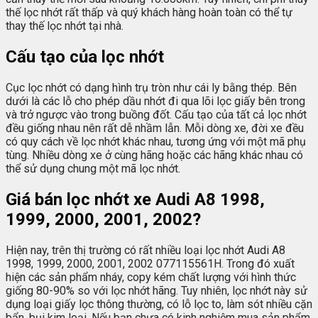
thế lọc nhớt rất thấp và quý khách hàng hoàn toàn có thể tự
thay thế lọc nhớt tại nhà.
Cấu tạo của lọc nhớt
Cục lọc nhớt có dạng hình trụ tròn như cái ly bằng thép. Bên
dưới là các lỗ cho phép dầu nhớt đi qua lõi lọc giấy bên trong
và trở ngược vào trong buồng đốt. Cấu tạo của tất cả lọc nhớt
đều giống nhau nên rất dễ nhầm lẫn. Mỗi dòng xe, đời xe đều
có quy cách về lọc nhớt khác nhau, tương ứng với một mã phụ
tùng. Nhiều dòng xe ở cùng hãng hoặc các hãng khác nhau có
thể sử dụng chung một mã lọc nhớt.
Giá bán lọc nhớt xe Audi A8 1998,
1999, 2000, 2001, 2002?
Hiện nay, trên thị trường có rất nhiều loại lọc nhớt Audi A8
1998, 1999, 2000, 2001, 2002 077115561H. Trong đó xuất
hiện các sản phẩm nháy, copy kém chất lượng với hình thức
giống 80-90% so với lọc nhớt hãng. Tuy nhiên, lọc nhớt này sử
dụng loại giấy lọc thông thường, có lỗ lọc to, làm sót nhiều cặn
bẩn, bụi kim loại. Nếu bạn chưa có kinh nghiệm mua sản phẩm