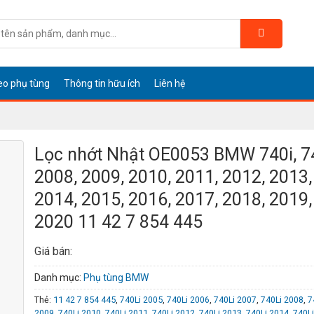
eo phụ tùng
Thông tin hữu ích
Liên hệ
Lọc nhớt Nhật OE0053 BMW 740i, 7
2008, 2009, 2010, 2011, 2012, 2013,
2014, 2015, 2016, 2017, 2018, 2019,
2020 11 42 7 854 445
Giá bán:
Danh mục:
Phụ tùng BMW
Thẻ:
11 42 7 854 445
,
740Li 2005
,
740Li 2006
,
740Li 2007
,
740Li 2008
,
7
2009
,
740Li 2010
,
740Li 2011
,
740Li 2012
,
740Li 2013
,
740Li 2014
,
740L