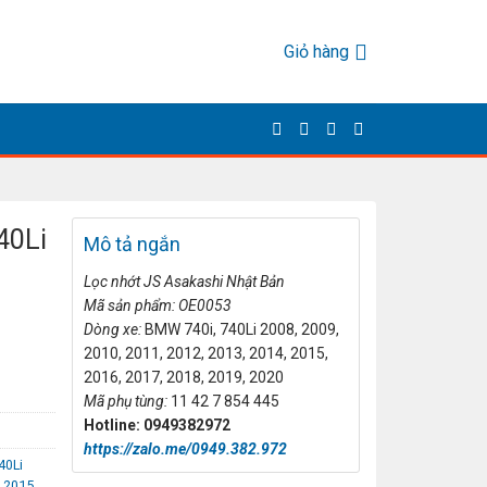
Giỏ hàng
40Li
Mô tả ngắn
L
ọc nhớt JS Asakashi
Nh
ật Bản
Mã s
ản phẩm: OE0053
Dòng xe:
BMW 740i, 740Li 2008, 2009,
2010, 2011, 2012, 2013, 2014, 2015,
2016, 2017, 2018, 2019, 2020
Mã ph
ụ t
ùng:
11 42 7 854 445
Hotline: 0949382972
https://zalo.me/0949.382.972
40Li
i 2015
,