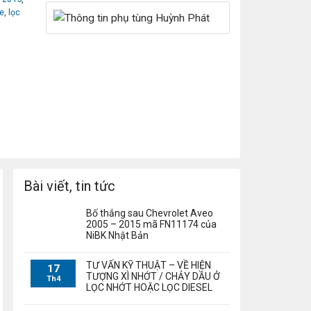
te
,
lọc
Bài viết, tin tức
Bố thắng sau Chevrolet Aveo
2005 – 2015 mã FN11174 của
NiBK Nhật Bản
TƯ VẤN KỸ THUẬT – VỀ HIỆN
17
TƯỢNG XÌ NHỚT / CHẢY DẦU Ở
Th4
LỌC NHỚT HOẶC LỌC DIESEL