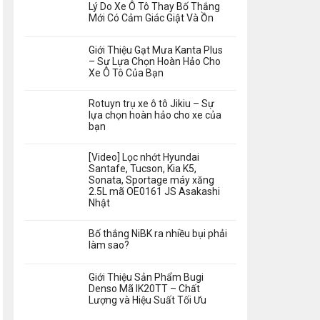
Lý Do Xe Ô Tô Thay Bố Thắng
Mới Có Cảm Giác Giật Và Ồn
Giới Thiệu Gạt Mưa Kanta Plus
– Sự Lựa Chọn Hoàn Hảo Cho
Xe Ô Tô Của Bạn
Rotuyn trụ xe ô tô Jikiu – Sự
lựa chọn hoàn hảo cho xe của
bạn
[Video] Lọc nhớt Hyundai
Santafe, Tucson, Kia K5,
Sonata, Sportage máy xăng
2.5L mã OE0161 JS Asakashi
Nhật
Bố thắng NiBK ra nhiều bụi phải
làm sao?
Giới Thiệu Sản Phẩm Bugi
Denso Mã IK20TT – Chất
Lượng và Hiệu Suất Tối Ưu