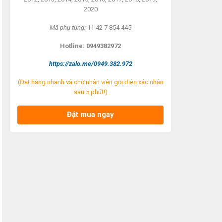
2020
Mã ph
ụ t
ùng:
11 42 7 854 445
Hotline: 0949382972
https://zalo.me/0949.382.972
(Đặt hàng nhanh và chờ nhân viên gọi điện xác nhận
sau 5 phút!)
Đặt mua ngay
Lọc nhớt Nhật C110J
Lọc nhớt Chevrolet
L
Toyota Camry 2002,
Cruize 1.6L,Chevrolet
h
2003, 2004, 2005, 2006
Aveo, Chevrolet Orlando