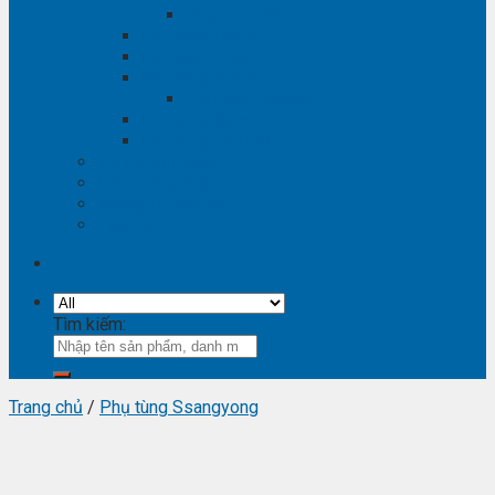
Phụ tùng Winstorm
Phụ tùng Isuzu
Phụ tùng Lexus
Phụ tùng Nissan
Phụ tùng Navara
Phụ tùng Suzuki
Phụ tùng Vinfast
Tra mã phụ tùng
Video phụ tùng
Thông tin hữu ích
Liên hệ
Tìm kiếm:
Trang chủ
/
Phụ tùng Ssangyong