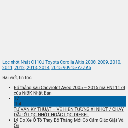
Lọc nhớt Nhật C110J Toyota Corolla Altis 2008, 2009, 2010,
2011, 2012, 2013, 2014, 2015 90915-YZZA5
Bài viết, tin tức
Bố thắng sau Chevrolet Aveo 2005 – 2015 mã FN11174
của NiBK Nhật Bản
17
Th4
TƯ VẤN KỸ THUẬT – VỀ HIỆN TƯỢNG XÌ NHỚT / CHẢY
DẦU Ở LỌC NHỚT HOẶC LỌC DIESEL
Lý Do Xe Ô Tô Thay Bố Thắng Mới Có Cảm Giác Giật Và
Ồn