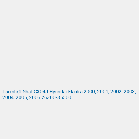
Lọc nhớt Nhật C304J Hyundai Elantra 2000, 2001, 2002, 2003,
2004, 2005, 2006 26300-35500