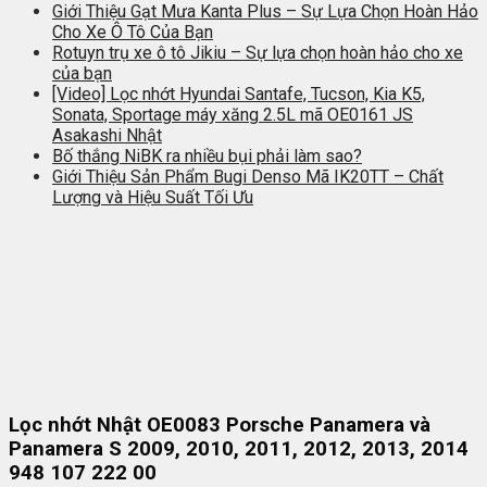
Giới Thiệu Gạt Mưa Kanta Plus – Sự Lựa Chọn Hoàn Hảo
Cho Xe Ô Tô Của Bạn
Rotuyn trụ xe ô tô Jikiu – Sự lựa chọn hoàn hảo cho xe
của bạn
[Video] Lọc nhớt Hyundai Santafe, Tucson, Kia K5,
Sonata, Sportage máy xăng 2.5L mã OE0161 JS
Asakashi Nhật
Bố thắng NiBK ra nhiều bụi phải làm sao?
Giới Thiệu Sản Phẩm Bugi Denso Mã IK20TT – Chất
Lượng và Hiệu Suất Tối Ưu
Lọc nhớt Nhật OE0083 Porsche Panamera và
Panamera S 2009, 2010, 2011, 2012, 2013, 2014
948 107 222 00