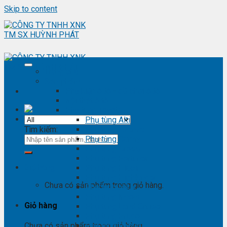
Skip to content
Trang chủ
Sản phẩm
Phụ kiện ô tô - đồ chơi ô tô
Nội thất ô tô
Phụ tùng Toyota
Phụ tùng Altis
Tìm kiếm:
Phụ tùng Avanza
Phụ tùng Camry
Phụ tùng Cross
Phụ tùng Fortuner
Giỏ hàng
Phụ tùng Hiace
Phụ tùng Highlander
Chưa có sản phẩm trong giỏ hàng.
Phụ tùng Hilux
Phụ tùng Innova
Giỏ hàng
Phụ tùng Land Cruise
Phụ tùng Prado
Phụ tùng Raizer
Chưa có sản phẩm trong giỏ hàng.