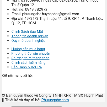
MST: 0316699401 ngày cấp 02/02/2021 tại Chi cục
Thuế Quận 12
Hotline: 0949 382972
Email: phutungabc.huynhphat@gmail.com
Địa chỉ: 49/31/3 Thạnh Lộc 41, tổ 9, KP. 1, P. Thạnh Lộc,
Q. 12, TP. HCM
Chính Sách Bảo Mật
Thông tin doanh nghiệp
Quy mô doanh nghiệp
Hướng dẫn mua hàng
Phương thức vận chuyển
Phương thức thanh toán
Chính sách kiểm hàng
Bảo Hành & Đổi Trả
Kết nối mạng xã hội:
© Bản quyền thuộc về Công ty TNHH XNK TM SX Huỳnh Phát
|| Thiết kế và duy trì bởi
Phutungabc.com