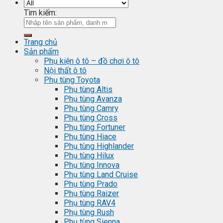
Tìm kiếm:
Trang chủ
Sản phẩm
Phụ kiện ô tô – đồ chơi ô tô
Nội thất ô tô
Phụ tùng Toyota
Phụ tùng Altis
Phụ tùng Avanza
Phụ tùng Camry
Phụ tùng Cross
Phụ tùng Fortuner
Phụ tùng Hiace
Phụ tùng Highlander
Phụ tùng Hilux
Phụ tùng Innova
Phụ tùng Land Cruise
Phụ tùng Prado
Phụ tùng Raizer
Phụ tùng RAV4
Phụ tùng Rush
Phụ tùng Sienna