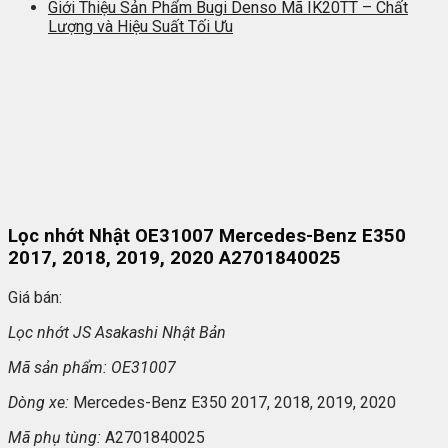
Giới Thiệu Sản Phẩm Bugi Denso Mã IK20TT – Chất
Lượng và Hiệu Suất Tối Ưu
Lọc nhớt Nhật OE31007 Mercedes-Benz E350
2017, 2018, 2019, 2020 A2701840025
Giá bán:
L
ọc nhớt JS Asakashi
Nh
ật Bản
Mã s
ản phẩm: OE31007
Dòng xe:
Mercedes-Benz E350 2017, 2018, 2019, 2020
Mã ph
ụ t
ùng:
A2701840025