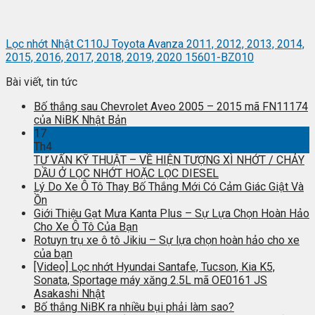
Lọc nhớt Nhật C110J Toyota Avanza 2011, 2012, 2013, 2014,
2015, 2016, 2017, 2018, 2019, 2020 15601-BZ010
Bài viết, tin tức
Bố thắng sau Chevrolet Aveo 2005 – 2015 mã FN11174
của NiBK Nhật Bản
17
Th4
TƯ VẤN KỸ THUẬT – VỀ HIỆN TƯỢNG XÌ NHỚT / CHẢY
DẦU Ở LỌC NHỚT HOẶC LỌC DIESEL
Lý Do Xe Ô Tô Thay Bố Thắng Mới Có Cảm Giác Giật Và
Ồn
Giới Thiệu Gạt Mưa Kanta Plus – Sự Lựa Chọn Hoàn Hảo
Cho Xe Ô Tô Của Bạn
Rotuyn trụ xe ô tô Jikiu – Sự lựa chọn hoàn hảo cho xe
của bạn
[Video] Lọc nhớt Hyundai Santafe, Tucson, Kia K5,
Sonata, Sportage máy xăng 2.5L mã OE0161 JS
Asakashi Nhật
Bố thắng NiBK ra nhiều bụi phải làm sao?