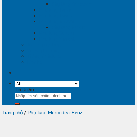
Phụ tùng Winstorm
Phụ tùng Isuzu
Phụ tùng Lexus
Phụ tùng Nissan
Phụ tùng Navara
Phụ tùng Suzuki
Phụ tùng Vinfast
Tra mã phụ tùng
Video phụ tùng
Thông tin hữu ích
Liên hệ
Tìm kiếm:
Trang chủ
/
Phụ tùng Mercedes-Benz