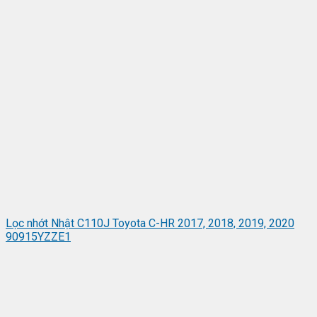
Lọc nhớt Nhật C110J Toyota C-HR 2017, 2018, 2019, 2020
90915YZZE1