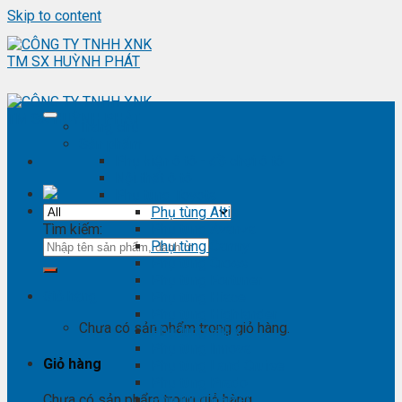
Skip to content
Trang chủ
Sản phẩm
Phụ kiện ô tô - đồ chơi ô tô
Nội thất ô tô
Phụ tùng Toyota
Phụ tùng Altis
Tìm kiếm:
Phụ tùng Avanza
Phụ tùng Camry
Phụ tùng Cross
Phụ tùng Fortuner
Giỏ hàng
Phụ tùng Hiace
Phụ tùng Highlander
Chưa có sản phẩm trong giỏ hàng.
Phụ tùng Hilux
Phụ tùng Innova
Giỏ hàng
Phụ tùng Land Cruise
Phụ tùng Prado
Phụ tùng Raizer
Chưa có sản phẩm trong giỏ hàng.