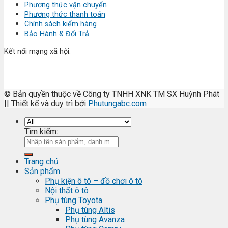
Phương thức vận chuyển
Phương thức thanh toán
Chính sách kiểm hàng
Bảo Hành & Đổi Trả
Kết nối mạng xã hội:
© Bản quyền thuộc về Công ty TNHH XNK TM SX Huỳnh Phát
|| Thiết kế và duy trì bởi
Phutungabc.com
Tìm kiếm:
Trang chủ
Sản phẩm
Phụ kiện ô tô – đồ chơi ô tô
Nội thất ô tô
Phụ tùng Toyota
Phụ tùng Altis
Phụ tùng Avanza