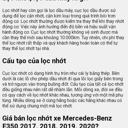
Lọc nhớt hay còn gọi là lọc dầu máy, cục lọc dầu được sử
dụng để lọc cặn nhớt, cặn kim loại trong quá trình bôi trơn
động cơ. Lọc nhớt thường được kiểm tra thay thế khi thay nhớt
động cơ. Việc này ảnh hưởng đến độ bền và hiệu suất vận
hành động cơ. Cục lọc nhớt thường không vệ sinh được mà
cần thay thế mới sau khoảng 10.000km. Tuy nhiên, chi phí thay
thế lọc nhớt rất thấp và quý khách hàng hoàn toàn có thể tự
thay thế lọc nhớt tại nhà.
Cấu tạo của lọc nhớt
Cục lọc nhớt có dạng hình trụ tròn như cái ly bằng thép. Bên
dưới là các lỗ cho phép dầu nhớt đi qua lõi lọc giấy bên trong
và trở ngược vào trong buồng đốt. Cấu tạo của tất cả lọc nhớt
đều giống nhau nên rất dễ nhầm lẫn. Mỗi dòng xe, đời xe đều
có quy cách về lọc nhớt khác nhau, tương ứng với một mã phụ
tùng. Nhiều dòng xe ở cùng hãng hoặc các hãng khác nhau có
thể sử dụng chung một mã lọc nhớt.
Giá bán lọc nhớt xe Mercedes-Benz
E350 2017, 2018, 2019, 2020?