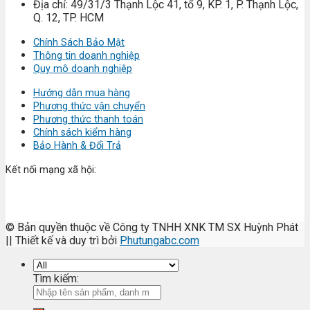
Địa chỉ: 49/31/3 Thạnh Lộc 41, tổ 9, KP. 1, P. Thạnh Lộc,
Q. 12, TP. HCM
Chính Sách Bảo Mật
Thông tin doanh nghiệp
Quy mô doanh nghiệp
Hướng dẫn mua hàng
Phương thức vận chuyển
Phương thức thanh toán
Chính sách kiểm hàng
Bảo Hành & Đổi Trả
Kết nối mạng xã hội:
© Bản quyền thuộc về Công ty TNHH XNK TM SX Huỳnh Phát
|| Thiết kế và duy trì bởi
Phutungabc.com
Tìm kiếm: