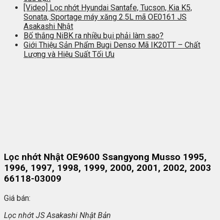
[Video] Lọc nhớt Hyundai Santafe, Tucson, Kia K5,
Sonata, Sportage máy xăng 2.5L mã OE0161 JS
Asakashi Nhật
Bố thắng NiBK ra nhiều bụi phải làm sao?
Giới Thiệu Sản Phẩm Bugi Denso Mã IK20TT – Chất
Lượng và Hiệu Suất Tối Ưu
Lọc nhớt Nhật OE9600 Ssangyong Musso 1995,
1996, 1997, 1998, 1999, 2000, 2001, 2002, 2003
66118-03009
Giá bán:
L
ọc nhớt JS Asakashi
Nh
ật Bản