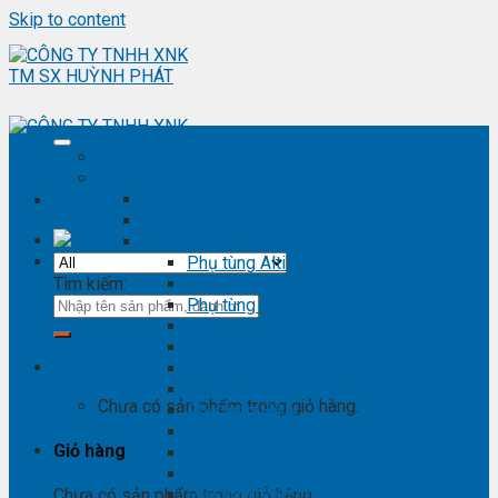
Skip to content
Trang chủ
Sản phẩm
Phụ kiện ô tô - đồ chơi ô tô
Nội thất ô tô
Phụ tùng Toyota
Phụ tùng Altis
Tìm kiếm:
Phụ tùng Avanza
Phụ tùng Camry
Phụ tùng Cross
Phụ tùng Fortuner
Giỏ hàng
Phụ tùng Hiace
Phụ tùng Highlander
Chưa có sản phẩm trong giỏ hàng.
Phụ tùng Hilux
Phụ tùng Innova
Giỏ hàng
Phụ tùng Land Cruise
Phụ tùng Prado
Phụ tùng Raizer
Chưa có sản phẩm trong giỏ hàng.