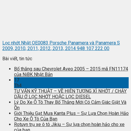
Lọc nhớt Nhật OE0083 Porsche Panamera và Panamera S
2009, 2010, 2011, 2012, 2013, 2014 948 107 222 00
Bài viết, tin tức
Bố thắng sau Chevrolet Aveo 2005 – 2015 mã FN11174
của NiBK Nhật Bản
17
Th4
TƯ VẤN KỸ THUẬT – VỀ HIỆN TƯỢNG XÌ NHỚT / CHẢY
DẦU Ở LỌC NHỚT HOẶC LỌC DIESEL
Lý Do Xe Ô Tô Thay Bố Thắng Mới Có Cảm Giác Giật Và
Ồn
Giới Thiệu Gạt Mưa Kanta Plus – Sự Lựa Chọn Hoàn Hảo
Cho Xe Ô Tô Của Bạn
Rotuyn trụ xe ô tô Jikiu – Sự lựa chọn hoàn hảo cho xe
của bạn