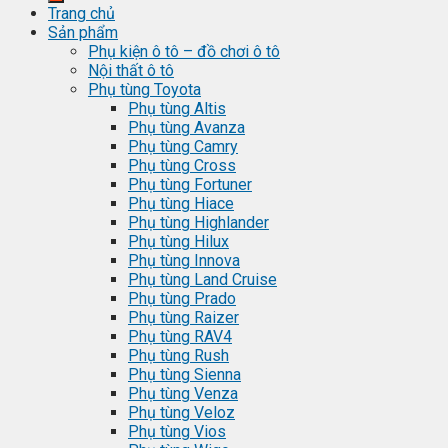
Trang chủ
Sản phẩm
Phụ kiện ô tô – đồ chơi ô tô
Nội thất ô tô
Phụ tùng Toyota
Phụ tùng Altis
Phụ tùng Avanza
Phụ tùng Camry
Phụ tùng Cross
Phụ tùng Fortuner
Phụ tùng Hiace
Phụ tùng Highlander
Phụ tùng Hilux
Phụ tùng Innova
Phụ tùng Land Cruise
Phụ tùng Prado
Phụ tùng Raizer
Phụ tùng RAV4
Phụ tùng Rush
Phụ tùng Sienna
Phụ tùng Venza
Phụ tùng Veloz
Phụ tùng Vios