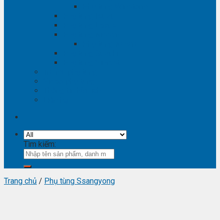
Phụ tùng Winstorm
Phụ tùng Isuzu
Phụ tùng Lexus
Phụ tùng Nissan
Phụ tùng Navara
Phụ tùng Suzuki
Phụ tùng Vinfast
Tra mã phụ tùng
Video phụ tùng
Thông tin hữu ích
Liên hệ
Tìm kiếm:
Trang chủ
/
Phụ tùng Ssangyong