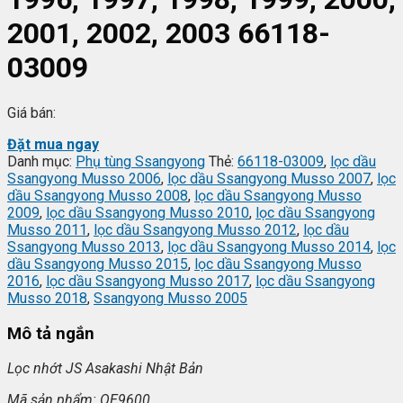
2001, 2002, 2003 66118-
03009
Giá bán:
Đặt mua ngay
Danh mục:
Phụ tùng Ssangyong
Thẻ:
66118-03009
,
lọc dầu
Ssangyong Musso 2006
,
lọc dầu Ssangyong Musso 2007
,
lọc
dầu Ssangyong Musso 2008
,
lọc dầu Ssangyong Musso
2009
,
lọc dầu Ssangyong Musso 2010
,
lọc dầu Ssangyong
Musso 2011
,
lọc dầu Ssangyong Musso 2012
,
lọc dầu
Ssangyong Musso 2013
,
lọc dầu Ssangyong Musso 2014
,
lọc
dầu Ssangyong Musso 2015
,
lọc dầu Ssangyong Musso
2016
,
lọc dầu Ssangyong Musso 2017
,
lọc dầu Ssangyong
Musso 2018
,
Ssangyong Musso 2005
Mô tả ngắn
L
ọc nhớt JS Asakashi
Nh
ật Bản
Mã s
ản phẩm: OE9600