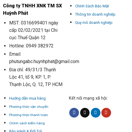
Công ty TNHH XNK TM SX
Chính Sách Bảo Mật
Huỳnh Phát
Thông tin doanh nghiệp
MST: 0316699401 ngày
Quy mô doanh nghiệp
cấp 02/02/2021 tại Chi
cục Thuế Quận 12
Hotline: 0949 382972
Email:
phutungabc.huynhphat@gmail.com
Địa chỉ: 49/31/3 Thạnh
Lộc 41, tổ 9, KP. 1, P.
Thạnh Lộc, Q. 12, TP. HCM
Kết nối mạng xã hội:
Hướng dẫn mua hàng
Phương thức vận chuyển
Phương thức thanh toán
Chính sách kiểm hàng
Bảo Hành & Đổi Trả