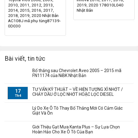
2010, 2011, 2012, 2013,
2019, 2020 178010L040
2014, 2015, 2016, 2017,
Nhật Bản
2018, 2019, 2020 Nhật Bản
AC108J mã phụ tùng87139-
0D030
Bài viết, tin tức
Bố thắng sau Chevrolet Aveo 2005 – 2015 mã
FN11174 của NiBK Nhật Bản
TƯ VẤN KỸ THUẬT – VỀ HIỆN TƯỢNG XÌ NHỚT /
17
CHẢY DẦU Ở LỌC NHỚT HOẶC LỌC DIESEL
Th4
Lý Do Xe Ô Tô Thay Bố Thắng Mới Có Cảm Giác
Giật Và Ồn
Giới Thiệu Gạt Mưa Kanta Plus – Sự Lựa Chọn
Hoàn Hảo Cho Xe Ô Tô Của Bạn