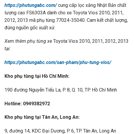
https://phutungabc.com/
cung cấp lọc xăng Nhật Bản chất
lượng cao FS6303A dành cho xe Toyota Vios 2010, 2011,
2012, 2013 mã phụ tùng 77024-35040. Cam kết chất lượng,
đúng nguồn gốc xuất xứ.
Xem thêm ph
ụ t
ùng xe
Toyota Vios 2010, 2011, 2012, 2013
t
ại:
https://phutungabc.com/san-pham/phu-tung-vios/
Kho ph
ụ t
ùng t
ại Hồ Ch
í Minh:
190 đường Nguyễn Tiểu La, P. 8, Q. 10, TP. Hồ Chí Minh
Hotline: 0949382972
Kho ph
ụ t
ùng t
ại T
ân An, Long An:
9, đường 14, KDC Đại Dương, P. 6, TP. Tân An, Long An