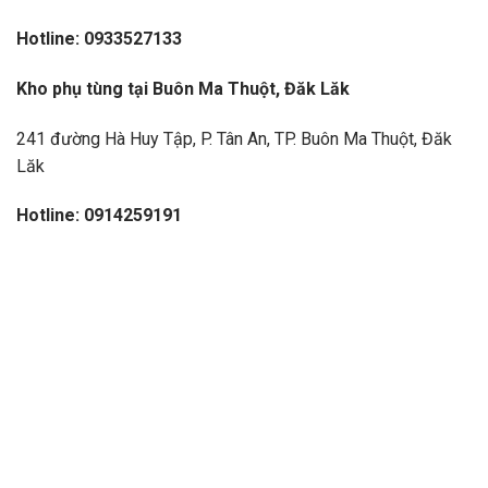
Hotline: 0933527133
Kho ph
ụ t
ùng t
ại Bu
ôn Ma Thu
ột, Đăk Lăk
241 đường Hà Huy Tập, P. Tân An, TP. Buôn Ma Thuột, Đăk
Lăk
Hotline: 0914259191