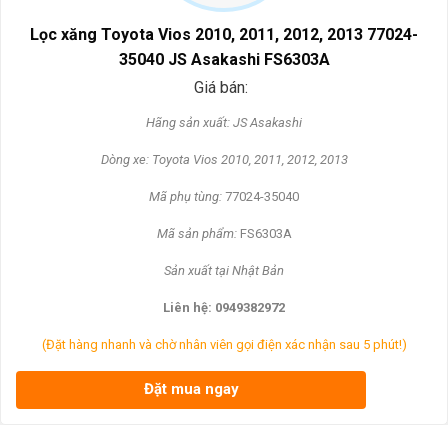
Lọc xăng Toyota Vios 2010, 2011, 2012, 2013 77024-
35040 JS Asakashi FS6303A
Giá bán:
Hãng s
ản xuất: JS Asakashi
Dòng xe: Toyota Vios 2010, 2011, 2012, 2013
Mã ph
ụ t
ùng:
77024-35040
Mã s
ản phẩm:
FS6303A
S
ản xuất tại Nhật Bản
Liên h
ệ: 0949382972
(Đặt hàng nhanh và chờ nhân viên gọi điện xác nhận sau 5 phút!)
Đặt mua ngay