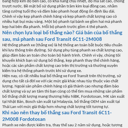
bằng hợp kim
đ
ộ bền cao, c
ó kh
ả n
ăng ch
ịu nhiệt,
đ
ộ ma s
át cao, ch
ống
tr
ư
ợt n
ư
ớc. Bề mặt bố sử dụng phần tr
ăm kim lo
ại
đ
ồng cao, nhằm
t
ăng cư
ờng tuổi thọ v
à đ
ảm bảo phanh hoạt
đ
ộng ổn
đ
ịnh l
âu dài.
Chính vì v
ậy kẹp phanh ch
ính hãng và k
ẹp phanh chất l
ư
ợng cao c
ó
nhi
ều hạt bụi m
àu vàng. M
ột bộ phanh tại b
ánh xe g
ồm hai m
á phanh
k
ẹp hai b
ên đĩa phanh. M
ỗi bộ phanh tr
ư
ớc gồm 4 thẻ phanh.
Nên ch
ọn lựa loại bố thắng n
ào? Giá bán c
ủa bố thắng
sau
, má phanh sau
For
d Transit
6C11-2M008
H
ệ thống phanh xe (thắng xe) l
à h
ệ thống an to
àn b
ắt buộc ti
êu chu
ẩn
khi l
ưu thông trên đư
ờng. Sử dụng phụ t
ùng phanh xe ch
ất l
ư
ợng cao,
gi
úp đ
ảm bảo an to
àn cho toàn b
ộ h
ành trình. Chính vì v
ậy, ch
úng tôi
khuy
ến kh
ích b
ạn sử dụng bố thắng, kẹp phanh thay thế ch
ính hãng,
ho
ặc c
ác s
ản phẩm chất l
ư
ợng cao tr
ên th
ị tr
ư
ờng v
à thư
ờng xuy
ên
ki
ểm tra hệ thống phanh tr
ư
ớc khi sử dụng xe.
Hi
ện nay, c
ó r
ất nhiều loại bố thắng xe
Ford Transit
tr
ên th
ị tr
ư
ờng, sử
dụng cho tất cả
đ
ời xe
v
ới c
ác m
ức gi
á khác nhau tùy thu
ộc v
ào ch
ất
l
ư
ợng.
Ngoài s
ản phẩm ch
ính hãng có giá thành cao nhưng đ
ảm bảo
chất l
ư
ợng v
à s
ự an t
âm thì b
ạn c
ũng có th
ể t
ìm mua nh
ững sản phẩm
bố thắng chất l
ư
ợng mang th
ương hi
ệu NiBK
, Fordotosan, MK
sản xuất
tại Nhật Bản, Bosch sản xuất tại Malaysia, bố thắng OEM sản xuất tại
Th
ái Lan v
ới mức gi
á th
ấp h
ơn nhưng ch
ất l
ư
ợng tốt t
ương t
ự.
Khi nào nên thay b
ố thắng sau For
d Transit
6C11-
2M008 Fordotosan
Phanh xe nên đư
ợc kiểm tra, thay thế sau 2 n
ăm s
ử dụng, hoặc t
ương