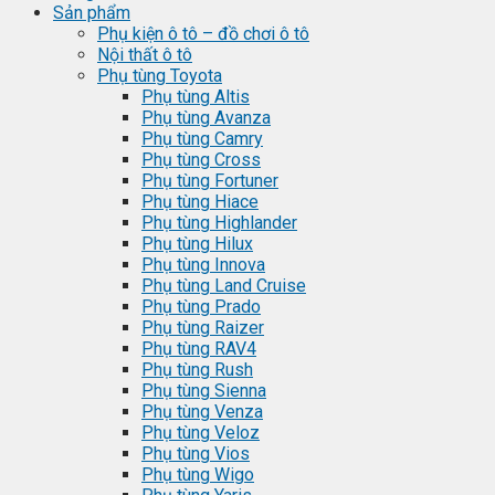
Sản phẩm
Phụ kiện ô tô – đồ chơi ô tô
Nội thất ô tô
Phụ tùng Toyota
Phụ tùng Altis
Phụ tùng Avanza
Phụ tùng Camry
Phụ tùng Cross
Phụ tùng Fortuner
Phụ tùng Hiace
Phụ tùng Highlander
Phụ tùng Hilux
Phụ tùng Innova
Phụ tùng Land Cruise
Phụ tùng Prado
Phụ tùng Raizer
Phụ tùng RAV4
Phụ tùng Rush
Phụ tùng Sienna
Phụ tùng Venza
Phụ tùng Veloz
Phụ tùng Vios
Phụ tùng Wigo