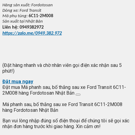
Hãng s
ản xuất:
Fordotosan
Dòng xe: Ford Transit
Mã ph
ụ t
ùng:
6C11-2M008
S
ản xuất tại
Nh
ật Bản
Liên h
ệ: 0949382972
https://zalo.me/0949.382.972
(Đặt hàng nhanh và chờ nhân viên gọi điện xác nhận sau 5
phút!)
Đặt mua ngay
Đặt mua Má phanh sau, bố thắng sau xe Ford Transit 6C11-
2M008 hàng Fordotosan Nhật Bản
Má phanh sau, bố thắng sau xe Ford Transit 6C11-2M008
hàng Fordotosan Nhật Bản
Bạn vui lòng nhập đúng số điện thoại để chúng tôi sẽ gọi xác
nhận đơn hàng trước khi giao hàng. Xin cảm ơn!