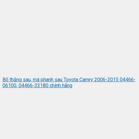
Bố thắng sau, má phanh sau Toyota Camry 2006-2015 04466-
06100, 04466-33180 chính hãng