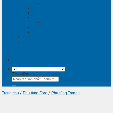
Phụ tùng Winstorm
Phụ tùng Isuzu
Phụ tùng Lexus
Phụ tùng Nissan
Phụ tùng Navara
Phụ tùng Suzuki
Phụ tùng Vinfast
Tra mã phụ tùng
Video phụ tùng
Thông tin hữu ích
Liên hệ
Tìm kiếm:
Trang chủ
/
Phụ tùng Ford
/
Phụ tùng Transit