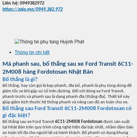
Liên h
ệ: 0949382972
https://zalo.me/0949.382.972
Thông tin chi tiết
Má phanh sau, b
ố
th
ắng sau xe For
d Transit
6C11-
2M008
hàng Fordotosan Nh
ật Bản
B
ố thắng l
à gì?
B
ố thắng, hay c
òn g
ọi l
à k
ẹp phanh,
đĩa b
ố, phanh l
à ph
ụ t
ùng dùng đ
ể
giảm tốc xe khi gặp sự cố tr
ên đư
ờng.
Đ
ối với
dòng xe Ford Transit,
phanh trư
ớc v
à phanh sau là d
ạng phanh
đĩa (th
ắng
đĩa). Thi
ết kế n
ày
giúp gi
ảm k
ích thư
ớc hệ thống phanh v
à nâng cao đ
ộ an to
àn cho xe.
B
ố thắng sau
For
d Transit
6C11-2M008 Fordotosan
c
ó
gì đ
ặc biệt?
B
ố thắng sau xe For
d Transit
6C11-2M008 Fordotosan
đư
ợc sản xuất
tại
Nh
ật Bản tr
ên quy trình công ngh
ệ hiện
đ
ại bậc nhất, nhầm
đ
ảm bảo
an to
àn t
ối
đa cho ngư
ời l
ái và hành khách. B
ố phanh sử dụng khung