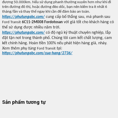
đương 50.000km. N
ếu sử dụng phanh th
ư
ờng xuy
ên hơn như khi đi
trên đư
ờng
đô th
ị, hoặc
đư
ờng
đèo d
ốc, bạn n
ên ki
ểm tra
ít nh
ất 6
th
áng/l
ần v
à thay th
ế ngay khi cần
đ
ể
đ
ảm bảo an to
àn.
cung c
ấp
b
ố thắng sau
, má phanh sau
https://phutungabc.com/
v
ới gi
á t
ốt cho kh
ách hàng có
For
d Transit
6C11-2M008 Fordotosan
th
ể sử dụng
đư
ợc nhiều n
ăm tr
ời.
có đ
ộ ng
ũ k
ỹ thuật chuy
ên nghi
ệp, lắp
https://phutungabc.com/
đ
ặt tận n
ơi trong thành ph
ố. Ch
úng tôi cam k
ết chất l
ư
ợng, cam
kết ch
ính hãng. Hoàn ti
ền 100% nếu ph
át hi
ện h
àng gi
ả, nh
áy.
Xem thêm ph
ụ t
ùng
t
ại:
For
d Transit
https://phutungabc.com/cua-hang/2736/
Sản phẩm tương tự