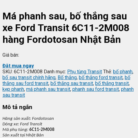
Má phanh sau, bố thắng sau
xe Ford Transit 6C11-2M008
hàng Fordotosan Nhật Bản
Giá bán:
Đặt mua ngay
SKU:
6C11-2M008
Danh mục:
Phụ tùng Transit
Thẻ:
bố phanh
,
bố sau transit chính hãng
,
Bố thắng
,
bố thắng ford transit
,
bố
thắng sau ford transit
,
bố thắng sau transit
,
bố thắng transit
,
kẹp phanh
,
má phanh sau transit
,
phanh sau ford transit
,
phanh
sau transit
Mô tả ngắn
Hãng s
ản xuất:
Fordotosan
Dòng xe: Ford Transit
Mã ph
ụ t
ùng:
6C11-2M008
S
ản xuất tại
Nh
ật Bản