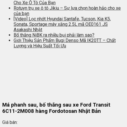
Cho Xe Ô Tô Của Bạn
Rotuyn trụ xe ô tô Jikiu – Sự lựa chọn hoàn hảo cho xe
của bạn
[Video] Lọc nhớt Hyundai Santafe, Tucson, Kia K5,
Sonata, Sportage máy xăng 2.5L mã OE0161 JS
Asakashi Nhật
Bố thắng NiBK ra nhiều bụi phải làm sao?
Giới Thiệu Sản Phẩm Bugi Denso Mã IK20TT – Chất
Lượng và Hiệu Suất Tối Ưu
Má phanh sau, bố thắng sau xe Ford Transit
6C11-2M008 hàng Fordotosan Nhật Bản
Giá bán: