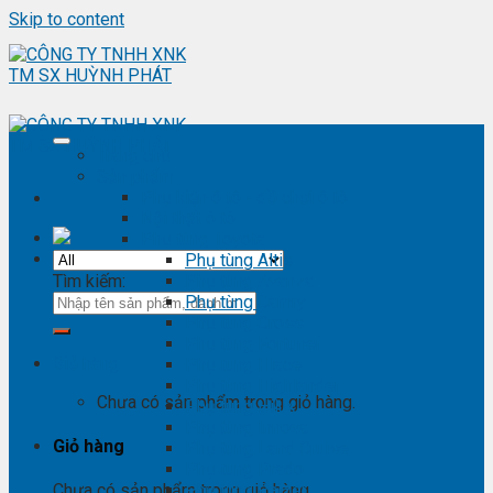
Skip to content
Trang chủ
Sản phẩm
Phụ kiện ô tô - đồ chơi ô tô
Nội thất ô tô
Phụ tùng Toyota
Phụ tùng Altis
Tìm kiếm:
Phụ tùng Avanza
Phụ tùng Camry
Phụ tùng Cross
Phụ tùng Fortuner
Giỏ hàng
Phụ tùng Hiace
Phụ tùng Highlander
Chưa có sản phẩm trong giỏ hàng.
Phụ tùng Hilux
Phụ tùng Innova
Giỏ hàng
Phụ tùng Land Cruise
Phụ tùng Prado
Phụ tùng Raizer
Chưa có sản phẩm trong giỏ hàng.