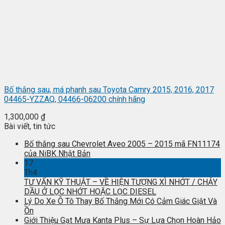
Bố thắng sau, má phanh sau Toyota Camry 2015, 2016, 2017
04465-YZZAQ, 04466-06200 chính hãng
1,300,000
₫
Bài viết, tin tức
Bố thắng sau Chevrolet Aveo 2005 – 2015 mã FN11174
của NiBK Nhật Bản
17
Th4
TƯ VẤN KỸ THUẬT – VỀ HIỆN TƯỢNG XÌ NHỚT / CHẢY
DẦU Ở LỌC NHỚT HOẶC LỌC DIESEL
Lý Do Xe Ô Tô Thay Bố Thắng Mới Có Cảm Giác Giật Và
Ồn
Giới Thiệu Gạt Mưa Kanta Plus – Sự Lựa Chọn Hoàn Hảo