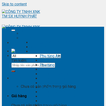
Skip to content
Trang chủ
Sản phẩm
Phụ kiện ô tô - đồ chơi ô tô
Nội thất ô tô
Phụ tùng Toyota
Phụ tùng Altis
Tìm kiếm:
Phụ tùng Avanza
Phụ tùng Camry
Phụ tùng Cross
Phụ tùng Fortuner
Giỏ hàng
Phụ tùng Hiace
Phụ tùng Highlander
Chưa có sản phẩm trong giỏ hàng.
Phụ tùng Hilux
Phụ tùng Innova
Giỏ hàng
Phụ tùng Land Cruise
Phụ tùng Prado
Phụ tùng Raizer
Chưa có sản phẩm trong giỏ hàng.