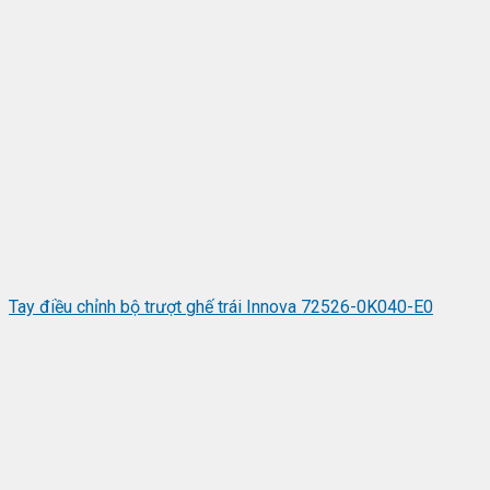
Tay điều chỉnh bộ trượt ghế trái Innova 72526-0K040-E0