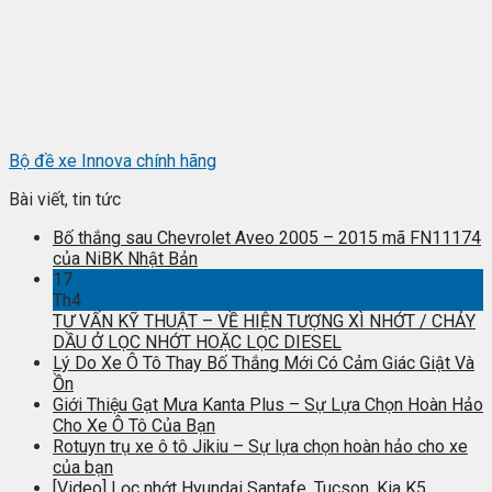
Bộ đề xe Innova chính hãng
Bài viết, tin tức
Bố thắng sau Chevrolet Aveo 2005 – 2015 mã FN11174
của NiBK Nhật Bản
17
Th4
TƯ VẤN KỸ THUẬT – VỀ HIỆN TƯỢNG XÌ NHỚT / CHẢY
DẦU Ở LỌC NHỚT HOẶC LỌC DIESEL
Lý Do Xe Ô Tô Thay Bố Thắng Mới Có Cảm Giác Giật Và
Ồn
Giới Thiệu Gạt Mưa Kanta Plus – Sự Lựa Chọn Hoàn Hảo
Cho Xe Ô Tô Của Bạn
Rotuyn trụ xe ô tô Jikiu – Sự lựa chọn hoàn hảo cho xe
của bạn
[Video] Lọc nhớt Hyundai Santafe, Tucson, Kia K5,