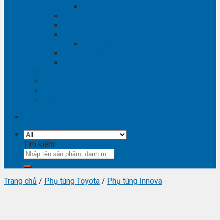
Phụ tùng Winstorm
Phụ tùng Isuzu
Phụ tùng Lexus
Phụ tùng Nissan
Phụ tùng Navara
Phụ tùng Suzuki
Phụ tùng Vinfast
Tra mã phụ tùng
Video phụ tùng
Thông tin hữu ích
Liên hệ
Tìm kiếm:
Trang chủ
/
Phụ tùng Toyota
/
Phụ tùng Innova