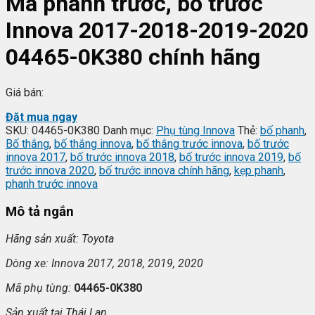
Má phanh trước, bố trước
Innova 2017-2018-2019-2020
04465-0K380 chính hãng
Giá bán:
Đặt mua ngay
SKU:
04465-0K380
Danh mục:
Phụ tùng Innova
Thẻ:
bố phanh
,
Bố thắng
,
bố thắng innova
,
bố thắng trước innova
,
bố trước
innova 2017
,
bố trước innova 2018
,
bố trước innova 2019
,
bố
trước innova 2020
,
bố trước innova chính hãng
,
kẹp phanh
,
phanh trước innova
Mô tả ngắn
Hãng s
ản xuất: Toyota
Dòng xe: Innova 2017, 2018, 2019, 2020
Mã ph
ụ t
ùng:
04465-0K380
S
ản xuất tại
Thái Lan