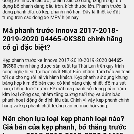
dòng xe Innova các đời, phanh sau có dạng tang trống, sử
dụng bố phanh dạng bầu tròn, kích thước lớn. Phanh trước là
dạng phanh dĩa, có kẹp phanh nhỏ hơn. Đây là thiết kế đặt
trưng trên các dòng xe MPV hiện nay.
Má phanh trước Innova 2017-2018-
2019-2020
04465-0K380
chính hãng
có gì đặc biệt?
Kẹp phanh trước xe Innova 2017-2018-2019-2020
04465-
0K380
chính hãng được sản xuất tại Thái Lan trên quy trình
công nghệ hiện đại bậc nhất Nhật Bản, nhầm đảm bảo an toàn
tối đa cho người lái và hành khách. Kẹp phanh sử dụng khung
bằng hợp kim độ bền cao, có khả năng chịu nhiệt, độ ma sát
cao, chống trượt nước. Bề mặt má phanh sử dụng phần trăm
kim loại đồng cao, nhằm tăng cường tuổi thọ và đảm bảo
phanh hoạt động ổn định lâu dài. Chính vì vậy kẹp phanh chính
hãng và kẹp phanh chất lượng cao có màu hơi vàng.
Nên chọn lựa loại kẹp phanh loại nào?
Giá bán của kẹp phanh, bố thắng trước