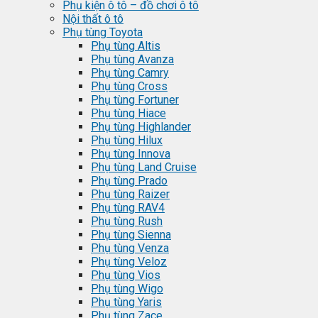
Phụ kiện ô tô – đồ chơi ô tô
Nội thất ô tô
Phụ tùng Toyota
Phụ tùng Altis
Phụ tùng Avanza
Phụ tùng Camry
Phụ tùng Cross
Phụ tùng Fortuner
Phụ tùng Hiace
Phụ tùng Highlander
Phụ tùng Hilux
Phụ tùng Innova
Phụ tùng Land Cruise
Phụ tùng Prado
Phụ tùng Raizer
Phụ tùng RAV4
Phụ tùng Rush
Phụ tùng Sienna
Phụ tùng Venza
Phụ tùng Veloz
Phụ tùng Vios
Phụ tùng Wigo
Phụ tùng Yaris
Phụ tùng Zace