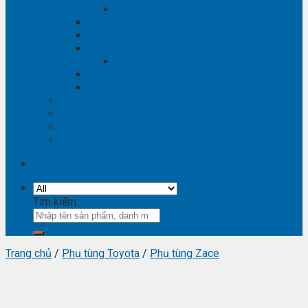
Phụ tùng Winstorm
Phụ tùng Isuzu
Phụ tùng Lexus
Phụ tùng Nissan
Phụ tùng Navara
Phụ tùng Suzuki
Phụ tùng Vinfast
Tra mã phụ tùng
Video phụ tùng
Thông tin hữu ích
Liên hệ
Tìm kiếm:
Trang chủ
/
Phụ tùng Toyota
/
Phụ tùng Zace