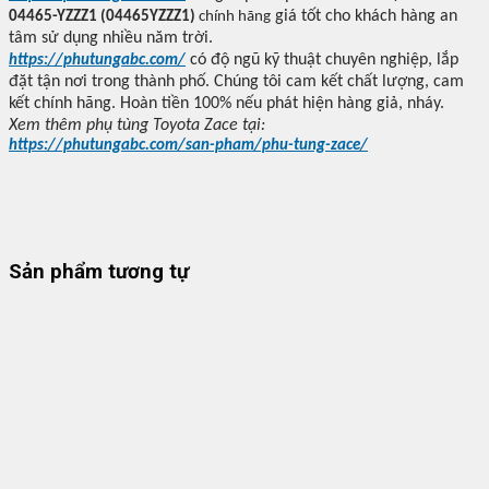
gi
á t
ốt cho kh
ách hàng an
04465-YZZZ1 (04465YZZZ1)
chính hãng
tâm
sử dụng nhiều n
ăm tr
ời.
có đ
ộ ng
ũ k
ỹ thuật chuy
ên nghi
ệp, lắp
https://phutungabc.com/
đ
ặt tận n
ơi trong thành ph
ố. Ch
úng tôi cam k
ết chất l
ư
ợng, cam
kết ch
ính hãng. Hoàn ti
ền 100% nếu ph
át hi
ện h
àng gi
ả, nh
áy.
Xem thêm ph
ụ t
ùng Toyota Zace t
ại:
https://phutungabc.com/san-pham/phu-tung-zace/
Sản phẩm tương tự