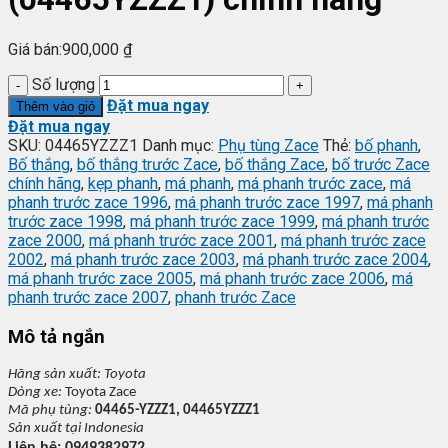
Giá bán:
900,000
₫
Số lượng
Đặt mua ngay
Thêm vào giỏ
Đặt mua ngay
SKU:
04465YZZZ1
Danh mục:
Phụ tùng Zace
Thẻ:
bố phanh
,
Bố thắng
,
bố thắng trước Zace
,
bố thắng Zace
,
bố trước Zace
chính hãng
,
kẹp phanh
,
má phanh
,
má phanh trước zace
,
má
phanh trước zace 1996
,
má phanh trước zace 1997
,
má phanh
trước zace 1998
,
má phanh trước zace 1999
,
má phanh trước
zace 2000
,
má phanh trước zace 2001
,
má phanh trước zace
2002
,
má phanh trước zace 2003
,
má phanh trước zace 2004
,
má phanh trước zace 2005
,
má phanh trước zace 2006
,
má
phanh trước zace 2007
,
phanh trước Zace
Mô tả ngắn
Hãng s
ản xuất:
Toyota
Dòng xe:
Toyota Zace
Mã ph
ụ t
ùng:
04465-YZZZ1, 04465YZZZ1
S
ản xuất tại
Indonesia