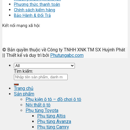
Phương thức thanh toán
Chính sách kiểm hàng
Bảo Hành & Đổi Trả
Kết nối mạng xã hội:
© Bản quyền thuộc về Công ty TNHH XNK TM SX Huỳnh Phát
|| Thiết kế và duy trì bởi
Phutungabc.com
Tìm kiếm:
Trang chủ
Sản phẩm
Phụ kiện ô tô – đồ chơi ô tô
Nội thất ô tô
Phụ tùng Toyota
Phụ tùng Altis
Phụ tùng Avanza
Phụ tùng Camry