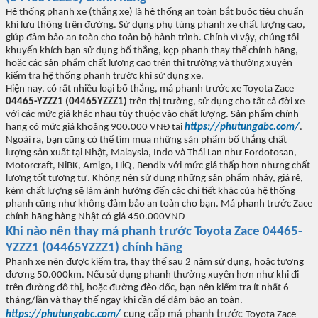
H
ệ thống phanh xe (thắng xe) l
à h
ệ thống an to
àn b
ắt buộc ti
êu chu
ẩn
khi l
ưu thông trên đư
ờng. Sử dụng phụ t
ùng phanh xe ch
ất l
ư
ợng cao,
gi
úp đ
ảm bảo an to
àn cho toàn b
ộ h
ành trình. Chính vì v
ậy, ch
úng tôi
khuy
ến kh
ích b
ạn sử dụng bố thắng, kẹp phanh thay thế ch
ính hãng,
ho
ặc c
ác s
ản phẩm chất l
ư
ợng cao tr
ên th
ị tr
ư
ờng v
à thư
ờng xuy
ên
ki
ểm tra hệ thống phanh tr
ư
ớc khi sử dụng xe.
Hi
ện nay, c
ó r
ất nhiều loại bố thắng
, má phanh trư
ớc xe
Toyota Zace
04465-YZZZ1 (04465YZZZ1)
tr
ên th
ị tr
ư
ờng, sử dụng cho tất cả
đ
ời xe
v
ới c
ác m
ức gi
á khác nhau tùy thu
ộc v
ào ch
ất l
ư
ợng.
S
ản phẩm ch
ính
hãng có m
ức gi
á kho
ảng
900.000
VN
Đ t
ại
https://phutungabc.com/
.
Ngoài ra, b
ạn c
ũng có th
ể t
ìm mua nh
ững sản phẩm bố thắng chất
l
ư
ợng
s
ản xuất tại Nhật, Malaysia, Indo v
à Thái Lan như Fordotosan,
Motorcraft, NiBK, Amigo, HiQ, Bendix v
ới mức gi
á th
ấp h
ơn nhưng ch
ất
l
ư
ợng tốt t
ương t
ự.
Không nên s
ử dụng những sản phẩm nh
áy, giá r
ẻ,
k
ém ch
ất l
ư
ợng sẽ l
àm
ảnh h
ư
ởng
đ
ến c
ác chi ti
ết kh
ác c
ủa hệ thống
phanh c
ũng như không đ
ảm bảo an to
àn cho b
ạn.
Má phanh trư
ớc Zace
ch
ính hãng hàng Nh
ật c
ó giá 450.000VNĐ
Khi nào nên thay má phanh
trư
ớc
Toyota Zace
04465-
YZZZ1 (04465YZZZ1)
chính hãng
Phanh xe nên đư
ợc kiểm tra, thay thế sau 2 n
ăm s
ử dụng, hoặc t
ương
đương 50.000km. N
ếu sử dụng phanh th
ư
ờng xuy
ên hơn như khi đi
trên đư
ờng
đô th
ị, hoặc
đư
ờng
đèo d
ốc, bạn n
ên ki
ểm tra
ít nh
ất 6
th
áng/l
ần v
à thay th
ế ngay khi cần
đ
ể
đ
ảm bảo an to
àn.
cung c
ấp
má phanh trư
ớc
https://phutungabc.com/
Toyota Zace