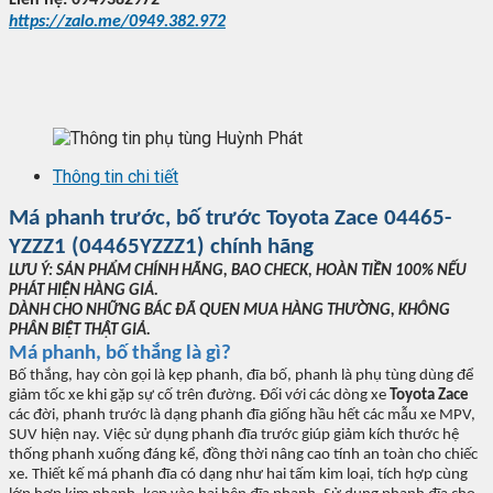
Liên h
ệ: 0949382972
https://zalo.me/0949.382.972
Thông tin chi tiết
Má phanh trư
ớc
, b
ố tr
ư
ớc
Toyota Zace
04465-
YZZZ1 (04465YZZZ1)
chính hãng
LƯU Ý: S
ẢN PHẨM CH
ÍNH HÃNG, BAO CHECK, HOÀN TI
ỀN 100% NẾU
PH
ÁT HI
ỆN H
ÀNG GI
Ả.
DÀNH CHO NH
ỮNG B
ÁC ĐÃ QUEN MUA HÀNG THƯ
ỜNG, KH
ÔNG
PHÂN BI
ỆT THẬT GIẢ.
Má phanh, b
ố thắng l
à gì?
B
ố thắng, hay c
òn g
ọi l
à k
ẹp phanh,
đĩa b
ố, phanh l
à ph
ụ t
ùng dùng đ
ể
giảm tốc xe khi gặp sự cố tr
ên đư
ờng.
Đ
ối với c
ác dòng xe
Toyota Zace
các đ
ời, phanh
trư
ớc l
à d
ạng phanh
đĩa gi
ống hầu hết
các m
ẫu
xe MPV,
SUV
hiện nay. Việc sử dụng phanh
đĩa trư
ớc
giúp gi
ảm k
ích thư
ớc hệ
thống phanh xuống
đáng k
ể,
đ
ồng thời n
âng cao tính an toàn cho chi
ếc
xe. Thiết kế m
á phanh đĩa có d
ạng nh
ư hai t
ấm kim loại, t
ích h
ợp c
ùng