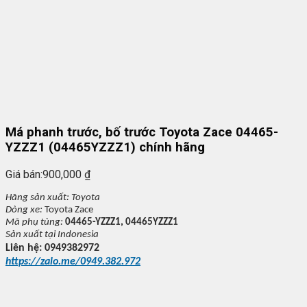
Má phanh trước, bố trước Toyota Zace 04465-
YZZZ1 (04465YZZZ1) chính hãng
Giá bán:
900,000
₫
Hãng s
ản xuất:
Toyota
Dòng xe:
Toyota Zace
Mã ph
ụ t
ùng:
04465-YZZZ1, 04465YZZZ1
S
ản xuất tại
Indonesia
Liên h
ệ: 0949382972
https://zalo.me/0949.382.972