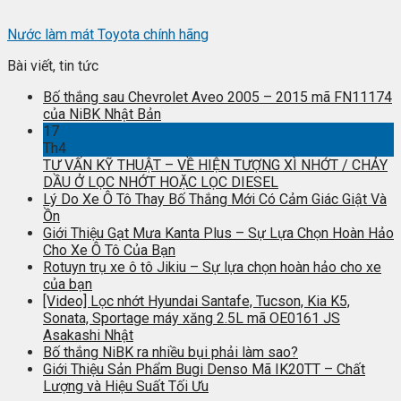
Nước làm mát Toyota chính hãng
Bài viết, tin tức
Bố thắng sau Chevrolet Aveo 2005 – 2015 mã FN11174
của NiBK Nhật Bản
17
Th4
TƯ VẤN KỸ THUẬT – VỀ HIỆN TƯỢNG XÌ NHỚT / CHẢY
DẦU Ở LỌC NHỚT HOẶC LỌC DIESEL
Lý Do Xe Ô Tô Thay Bố Thắng Mới Có Cảm Giác Giật Và
Ồn
Giới Thiệu Gạt Mưa Kanta Plus – Sự Lựa Chọn Hoàn Hảo
Cho Xe Ô Tô Của Bạn
Rotuyn trụ xe ô tô Jikiu – Sự lựa chọn hoàn hảo cho xe
của bạn
[Video] Lọc nhớt Hyundai Santafe, Tucson, Kia K5,
Sonata, Sportage máy xăng 2.5L mã OE0161 JS
Asakashi Nhật
Bố thắng NiBK ra nhiều bụi phải làm sao?
Giới Thiệu Sản Phẩm Bugi Denso Mã IK20TT – Chất
Lượng và Hiệu Suất Tối Ưu