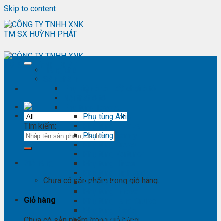
Skip to content
Trang chủ
Sản phẩm
Phụ kiện ô tô - đồ chơi ô tô
Nội thất ô tô
Phụ tùng Toyota
Phụ tùng Altis
Tìm kiếm:
Phụ tùng Avanza
Phụ tùng Camry
Phụ tùng Cross
Phụ tùng Fortuner
Giỏ hàng
Phụ tùng Hiace
Phụ tùng Highlander
Chưa có sản phẩm trong giỏ hàng.
Phụ tùng Hilux
Phụ tùng Innova
Giỏ hàng
Phụ tùng Land Cruise
Phụ tùng Prado
Phụ tùng Raizer
Chưa có sản phẩm trong giỏ hàng.