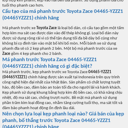
l
ớp hợp kim phanh, kẹp v
ào hai bên đĩa phanh. S
ử dụng phanh
đĩa cho
tu
ổi thọ phanh cao h
ơn.
C
ấu tạo
c
ủa m
á phanh trư
ớc
Toyota Zace
04465-YZZZ1
(04465YZZZ1)
chính hãng
Má phanh trư
ớc xe
Toyota Zace
l
à lo
ại bố d
án, có c
ấu tạo gồm một tấm
hợp kim ma s
át cao đư
ợc d
án vào đ
ế th
ép không g
ỉ. Loại bố d
án này
đư
ợc sử dụng rộng r
ãi vì có th
ể tận dụng tối đa bề d
ày b
ố cũng như
kh
ông b
ị cọ đinh t
án vào m
ặt bố khi bố m
òn. M
ỗi b
ánh xe s
ử dụng
phanh
đĩa s
ẽ c
ó 2 k
ẹp phanh 2 b
ên. M
ột bộ m
á phanh trư
ớc của xe
Zace
gồm 4 kẹp phanh cho 2 b
ánh.
Má
phanh tr
ư
ớc
Toyota Zace
04465-YZZZ1
(04465YZZZ1)
chính hãng
c
ó gì đ
ặc biệt?
Má phanh trư
ớc, kẹp phanh tr
ư
ớc xe
Toyota Zace
04465-YZZZ1
(04465YZZZ1)
chính hãng đư
ợc sản xuất tại
Indonesia
tr
ên quy trình
công ngh
ệ hiện
đ
ại
nh
ất của
Nh
ật Bản. Sản phẩm c
ó
chất l
ư
ợng tuyệt
hảo,
đ
ộ bền cao,
đ
ảm bảo an to
àn t
ối
đa cho ngư
ời l
ái và hành khách.
K
ẹp phanh sử dụng khung bằng hợp kim
đ
ộ bền cao, c
ó kh
ả n
ăng ch
ịu
nhiệt,
đ
ộ ma s
át cao, ch
ống tr
ư
ợt n
ư
ớc. Bề mặt
má phanh
sử dụng
phần tr
ăm kim lo
ại
đ
ồng cao, nhằm t
ăng cư
ờng tuổi thọ
, ma sát t
ốt v
à
đ
ảm bảo phanh hoạt
đ
ộng ổn
đ
ịnh l
âu dài.
Nên ch
ọn lựa loại
k
ẹp phanh loại n
ào? Giá bán c
ủa
k
ẹp
phanh, bố thắng
trư
ớc
Toyota Zace
04465-YZZZ1
(04465YZZZ1)
chính hãng