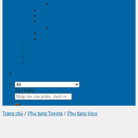
Phụ tùng Winstorm
Phụ tùng Isuzu
Phụ tùng Lexus
Phụ tùng Nissan
Phụ tùng Navara
Phụ tùng Suzuki
Phụ tùng Vinfast
Tra mã phụ tùng
Video phụ tùng
Thông tin hữu ích
Liên hệ
Tìm kiếm:
Trang chủ
/
Phụ tùng Toyota
/
Phụ tùng Vios