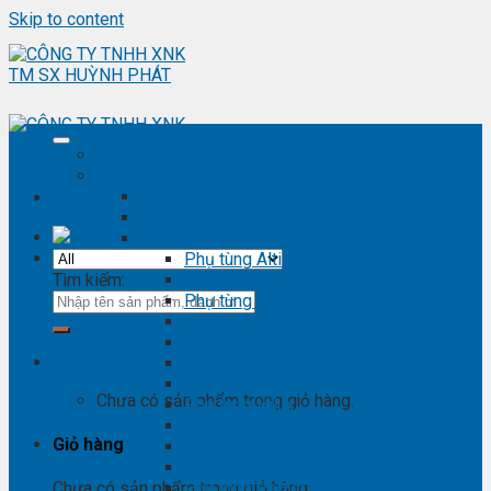
Skip to content
Trang chủ
Sản phẩm
Phụ kiện ô tô - đồ chơi ô tô
Nội thất ô tô
Phụ tùng Toyota
Phụ tùng Altis
Tìm kiếm:
Phụ tùng Avanza
Phụ tùng Camry
Phụ tùng Cross
Phụ tùng Fortuner
Giỏ hàng
Phụ tùng Hiace
Phụ tùng Highlander
Chưa có sản phẩm trong giỏ hàng.
Phụ tùng Hilux
Phụ tùng Innova
Giỏ hàng
Phụ tùng Land Cruise
Phụ tùng Prado
Phụ tùng Raizer
Chưa có sản phẩm trong giỏ hàng.