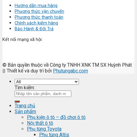
Hướng dẫn mua hàng
Phương thức vận chuyển
Phương thức thanh toán
Chính sách kiểm hàng
Bảo Hành & Đổi Trả
Kết nối mạng xã hội:
© Bản quyền thuộc về Công ty TNHH XNK TM SX Huỳnh Phát
|| Thiết kế và duy trì bởi
Phutungabc.com
Tìm kiếm:
Trang chủ
Sản phẩm
Phụ kiện ô tô – đồ chơi ô tô
Nội thất ô tô
Phụ tùng Toyota
Phụ tùng Altis