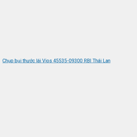
Chụp bụi thước lái Vios 45535-09300 RBI Thái Lan