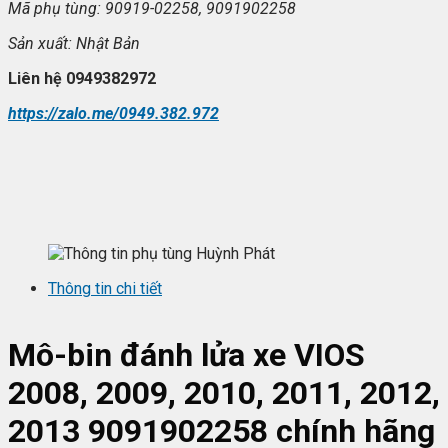
Mã ph
ụ t
ùng: 90919-02258, 9091902258
S
ản xuất:
Nh
ật Bản
Liên h
ệ 0949382972
https://zalo.me/0949.382.972
Thông tin chi tiết
Mô-bin đánh lửa xe VIOS
2008, 2009, 2010, 2011, 2012,
2013
9091902258
chính hãng