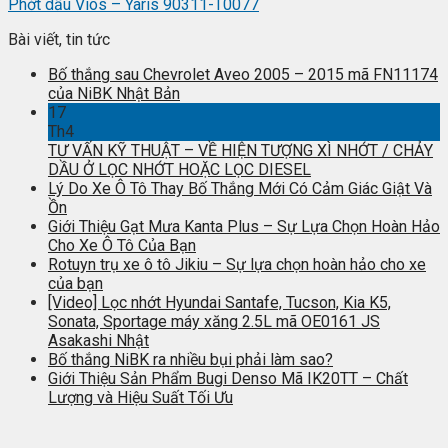
Phớt dầu Vios – Yaris 90311-T0077
Bài viết, tin tức
Bố thắng sau Chevrolet Aveo 2005 – 2015 mã FN11174
của NiBK Nhật Bản
17
Th4
TƯ VẤN KỸ THUẬT – VỀ HIỆN TƯỢNG XÌ NHỚT / CHẢY
DẦU Ở LỌC NHỚT HOẶC LỌC DIESEL
Lý Do Xe Ô Tô Thay Bố Thắng Mới Có Cảm Giác Giật Và
Ồn
Giới Thiệu Gạt Mưa Kanta Plus – Sự Lựa Chọn Hoàn Hảo
Cho Xe Ô Tô Của Bạn
Rotuyn trụ xe ô tô Jikiu – Sự lựa chọn hoàn hảo cho xe
của bạn
[Video] Lọc nhớt Hyundai Santafe, Tucson, Kia K5,
Sonata, Sportage máy xăng 2.5L mã OE0161 JS
Asakashi Nhật
Bố thắng NiBK ra nhiều bụi phải làm sao?
Giới Thiệu Sản Phẩm Bugi Denso Mã IK20TT – Chất
Lượng và Hiệu Suất Tối Ưu