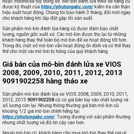
hoặc Indoneisa tùy dòng xe. Mô-bin đánh lửa theo xe hàng cũ
được kỹ thuật của
https://phutungabc.com/
kiểm tra cẩn thận
hiệu suất hoạt động. Chúng tôi bảo hành 3 tháng, đổi mới ngay
cho khách hàng khi lắp đặt gặp lỗi sản xuất.
Sản phẩm mô-bin đánh lửa hàng cũ được đảm bảo chất
lượng, nguồn gốc xuất xứ. Các mô-bin được thu lại từ những
khách hàng thay thế toàn bộ mô-bin để xe hoạt động tốt hơn.
Trong đó, một số mô-bin vẫn hoạt động ổn định và có thể thay
thế cho một vài mô-bin bị hỏng của quý khách hàng.
Giá bán của mô-bin đánh lửa xe VIOS
2008, 2009, 2010, 2011, 2012, 2013
9091902258 hàng tháo xe
Sản phẩm mô-bin đánh lửa xe VIOS 2008, 2009, 2010, 2011,
2012, 2013
9091902258
cũ có giá bán tùy vào chất lượng và
số lượng còn lại. Nhưng thông thường giá bán mô-bin cũ
khoảng 1/2 giá mô-bin chính hãng tại
https://phutungabc.com/
. Tương đương với sản phẩm thường
nhưng chất lượng và độ tin cậy cao hơn.
Ngoài mô-bin cũ, khách hàng cần mua mô-bin thay thế giá rẻ