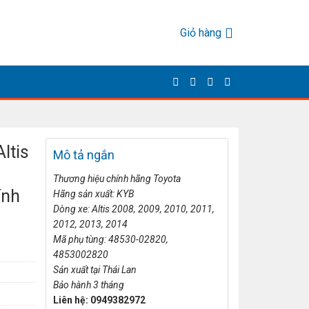
Giỏ hàng
ltis
Mô tả ngắn
Thương hi
ệu ch
ính hãng
Toyota
ính
Hãng s
ản xuất: KYB
Dòng xe:
Altis 2008, 2009, 2010, 2011,
2012, 2013, 2014
Mã ph
ụ t
ùng:
48530-0
2820,
485300
2820
S
ản xuất tại
Thái Lan
B
ảo h
ành 3 tháng
Liên h
ệ: 0949382972