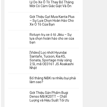
Lý Do Xe Ô Tô Thay Bố Thắng
Mới Có Cảm Giác Giật Và Ồn
Giới Thiệu Gạt Mưa Kanta Plus
– Sự Lựa Chọn Hoàn Hảo Cho
Xe Ô Tô Của Bạn
Rotuyn trụ xe ô tô Jikiu – Sự
lựa chọn hoàn hảo cho xe của
bạn
[Video] Lọc nhớt Hyundai
Santafe, Tucson, Kia K5,
Sonata, Sportage máy xăng
2.5L mã OE0161 JS Asakashi
Nhật
Bố thắng NiBK ra nhiều bụi phải
làm sao?
Giới Thiệu Sản Phẩm Bugi
Denso Mã IK20TT – Chất
Lượng và Hiệu Suất Tối Ưu