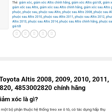
Thẻ:
giảm xóc
,
giảm xóc Altis chính hãng
,
giảm xóc Altis giá tốt
,
giảm 
giảm xốc sau Altis
,
giảm xóc sau Altis chính hãng
,
giảm xóc sau Altis g
phuộc
,
phuộc sau
,
phuộc sau Altis
,
phuộc sau Altis 2008
,
phuộc sau Al
phuộc sau Altis 2010
,
phuộc sau Altis 2011
,
phuộc sau Altis 2012
,
phu
Altis 2013
,
phuộc sau Altis 2014
,
phuộc sau Altis chính hãng
,
phuộc sa
giá tốt
Toyota Altis 2008, 2009, 2010, 2011,
820, 4853002820 chính hãng
ảm xóc là gì?
 một bộ phận thuộc hệ thống treo xe ô tô, có tác dụng hấp thụ