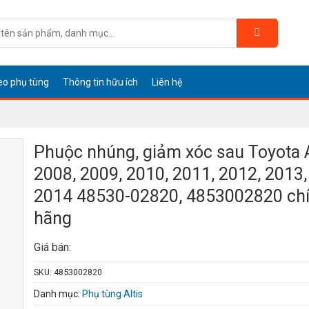
eo phụ tùng
Thông tin hữu ích
Liên hệ
Phuộc nhúng, giảm xóc sau Toyota A
2008, 2009, 2010, 2011, 2012, 2013,
2014 48530-02820, 4853002820 ch
hãng
Giá bán:
SKU:
4853002820
Danh mục:
Phụ tùng Altis