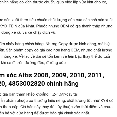
chính hãng có kích thước chuẩn, giúp việc lắp vừa khít cho xe,
 sản xuất theo tiêu chuẩn chất lượng của của các nhà sản xuất
 KYB, TEIN của Nhật. Phuộc nhúng OEM có giá thành thấp nhưng
 dòng xe cũ và xe chạy dịch vụ.
hẩm nháy hàng chính hãng. Nhưng Copy được hình dáng, mã hiệu
bền. Sản phẩm copy có giá cao hơn hàng OEM, nhưng chất lượng
ỏng xe. Về lâu về dài sẽ tốn kém về tiền bạc thay thế do tuổi
 khi xe đi trên đường đèo, đường xóc.
m xóc Altis 2008, 2009, 2010, 2011,
20, 4853002820 chính hãng
ó giá bán tham khảo khoảng 1.2-1.6tr/cây tại
ản phẩm phuộc có thương hiệu riêng, chất lượng tốt như KYB có
theo cặp. Giá bán này thay đổi tùy thuộc vào thời điểm và chưa
iên hệ với cửa hàng để được báo giá chính xác nhất.