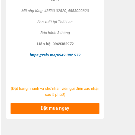
Mã ph
ụ t
ùng:
48530-0
2820,
485300
2820
S
ản xuất tại
Thái Lan
B
ảo h
ành 3 tháng
Liên h
ệ: 0949382972
https://zalo.me/0949.382.972
(Đặt hàng nhanh và chờ nhân viên gọi điện xác nhận
sau 5 phút!)
Đặt mua ngay