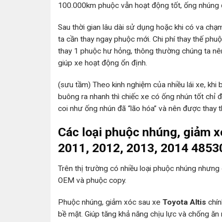
100.000km phuộc vẫn hoạt động tốt, ống nhúng đ
Sau thời gian lâu dài sử dụng hoặc khi có va chạm 
ta cần thay ngay phuộc mới. Chi phí thay thế ph
thay 1 phuộc hư hỏng, thông thường chúng ta nê
giúp xe hoạt động ổn định.
(sưu tầm) Theo kinh nghiệm của nhiều lái xe, khi
buông ra nhanh thì chiếc xe có ống nhún tốt chỉ đ
coi như ống nhún đã “lão hóa” và nên được thay t
Các loại phuộc nhúng, giảm x
2011, 2012, 2013, 2014 4853
Trên thị trường có nhiều loại phuộc nhúng nhưng 
OEM và phuộc copy.
Phuộc nhúng, giảm xóc sau xe
Toyota Altis
chín
bề mặt. Giúp tăng khả năng chịu lực và chống ăn 