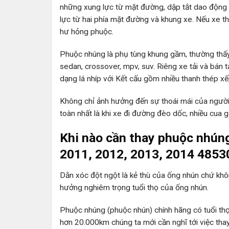
những xung lực từ mặt đường, dập tắt dao động 
lực từ hai phía mặt đường và khung xe. Nếu xe t
hư hỏng phuộc.
Phuộc nhúng là phụ tùng khung gầm, thường thấy n
sedan, crossover, mpv, suv. Riêng xe tải và bán 
dạng lá nhíp với Kết cấu gồm nhiều thanh thép xế
Không chỉ ảnh hưởng đến sự thoái mái của người 
toàn nhất là khi xe đi đường đèo dốc, nhiều cua g
Khi nào cần thay phuộc nhúng
2011, 2012, 2013, 2014 485
Dằn xóc đột ngột là kẻ thù của ống nhún chứ không
hưởng nghiêm trọng tuổi thọ của ống nhún.
Phuộc nhúng (phuộc nhún) chính hãng có tuổi thọ 
hơn 20.000km chúng ta mới cần nghĩ tới việc thay