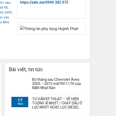
https://zalo.me/0949.382.972
xóc sau
,
iá tốt
,
tis 2009
,
ộc sau
u Altis
Bài viết, tin tức
Bố thắng sau Chevrolet Aveo
2005 – 2015 mã FN11174 của
NiBK Nhật Bản
TƯ VẤN KỸ THUẬT – VỀ HIỆN
17
TƯỢNG XÌ NHỚT / CHẢY DẦU Ở
Th4
LỌC NHỚT HOẶC LỌC DIESEL