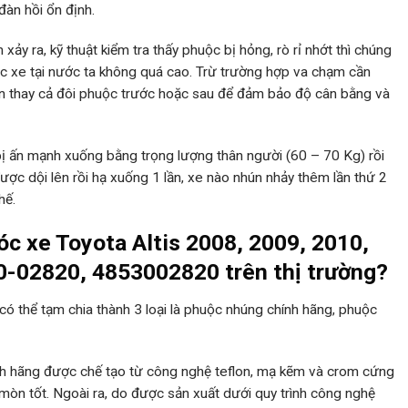
àn hồi ổn định.
xảy ra, kỹ thuật kiểm tra thấy phuộc bị hỏng, rò rỉ nhớt thì chúng
uộc xe tại nước ta không quá cao. Trừ trường hợp va chạm cần
n thay cả đôi phuộc trước hoặc sau để đảm bảo độ cân bằng và
 bị ấn mạnh xuống bằng trọng lượng thân người (60 – 70 Kg) rồi
ược dội lên rồi hạ xuống 1 lần, xe nào nhún nhảy thêm lần thứ 2
hế.
óc xe Toyota Altis 2008, 2009, 2010,
0-02820, 4853002820 trên thị trường?
có thể tạm chia thành 3 loại là phuộc nhúng chính hãng, phuộc
h hãng được chế tạo từ công nghệ teflon, mạ kẽm và crom cứng
mòn tốt. Ngoài ra, do được sản xuất dưới quy trình công nghệ