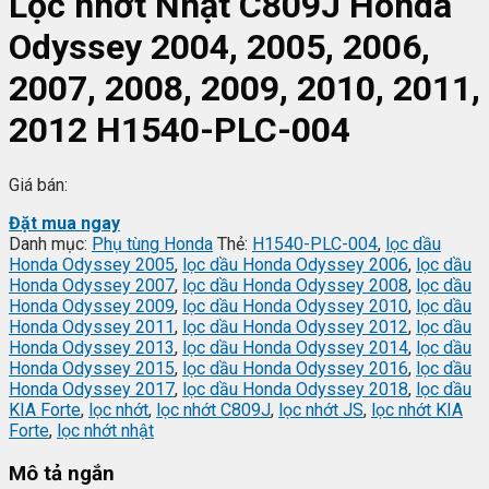
Lọc nhớt Nhật C809J Honda
Odyssey 2004, 2005, 2006,
2007, 2008, 2009, 2010, 2011,
2012 H1540-PLC-004
Giá bán:
Đặt mua ngay
Danh mục:
Phụ tùng Honda
Thẻ:
H1540-PLC-004
,
lọc dầu
Honda Odyssey 2005
,
lọc dầu Honda Odyssey 2006
,
lọc dầu
Honda Odyssey 2007
,
lọc dầu Honda Odyssey 2008
,
lọc dầu
Honda Odyssey 2009
,
lọc dầu Honda Odyssey 2010
,
lọc dầu
Honda Odyssey 2011
,
lọc dầu Honda Odyssey 2012
,
lọc dầu
Honda Odyssey 2013
,
lọc dầu Honda Odyssey 2014
,
lọc dầu
Honda Odyssey 2015
,
lọc dầu Honda Odyssey 2016
,
lọc dầu
Honda Odyssey 2017
,
lọc dầu Honda Odyssey 2018
,
lọc dầu
KIA Forte
,
lọc nhớt
,
lọc nhớt C809J
,
lọc nhớt JS
,
lọc nhớt KIA
Forte
,
lọc nhớt nhật
Mô tả ngắn