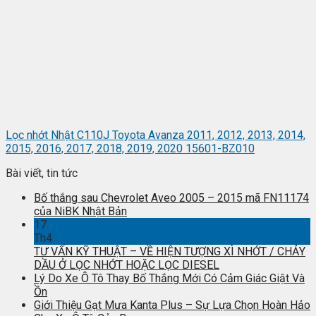
Lọc nhớt Nhật C110J Toyota Avanza 2011, 2012, 2013, 2014,
2015, 2016, 2017, 2018, 2019, 2020 15601-BZ010
Bài viết, tin tức
Bố thắng sau Chevrolet Aveo 2005 – 2015 mã FN11174
của NiBK Nhật Bản
17
Th4
TƯ VẤN KỸ THUẬT – VỀ HIỆN TƯỢNG XÌ NHỚT / CHẢY
DẦU Ở LỌC NHỚT HOẶC LỌC DIESEL
Lý Do Xe Ô Tô Thay Bố Thắng Mới Có Cảm Giác Giật Và
Ồn
Giới Thiệu Gạt Mưa Kanta Plus – Sự Lựa Chọn Hoàn Hảo