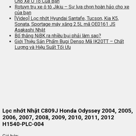
Cho Xe Ô Tô Của Bạn
Rotuyn trụ xe ô tô Jikiu – Sự lựa chọn hoàn hảo cho xe
của bạn
[Video] Lọc nhớt Hyundai Santafe, Tucson, Kia K5,
Sonata, Sportage máy xăng 2.5L mã OE0161 JS
Asakashi Nhật
Bố thắng NiBK ra nhiều bụi phải làm sao?
Giới Thiệu Sản Phẩm Bugi Denso Mã IK20TT – Chất
Lượng và Hiệu Suất Tối Ưu
Lọc nhớt Nhật C809J Honda Odyssey 2004, 2005,
2006, 2007, 2008, 2009, 2010, 2011, 2012
H1540-PLC-004