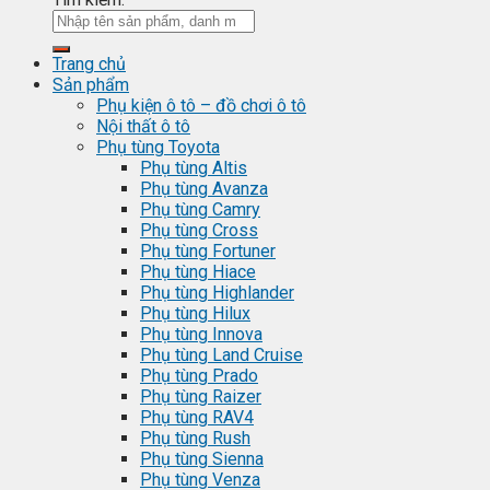
Trang chủ
Sản phẩm
Phụ kiện ô tô – đồ chơi ô tô
Nội thất ô tô
Phụ tùng Toyota
Phụ tùng Altis
Phụ tùng Avanza
Phụ tùng Camry
Phụ tùng Cross
Phụ tùng Fortuner
Phụ tùng Hiace
Phụ tùng Highlander
Phụ tùng Hilux
Phụ tùng Innova
Phụ tùng Land Cruise
Phụ tùng Prado
Phụ tùng Raizer
Phụ tùng RAV4
Phụ tùng Rush
Phụ tùng Sienna
Phụ tùng Venza