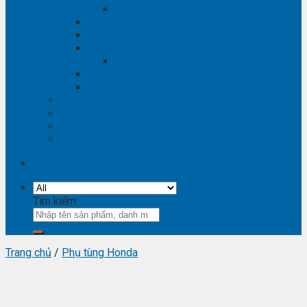
Phụ tùng Winstorm
Phụ tùng Isuzu
Phụ tùng Lexus
Phụ tùng Nissan
Phụ tùng Navara
Phụ tùng Suzuki
Phụ tùng Vinfast
Tra mã phụ tùng
Video phụ tùng
Thông tin hữu ích
Liên hệ
Tìm kiếm:
Trang chủ
/
Phụ tùng Honda