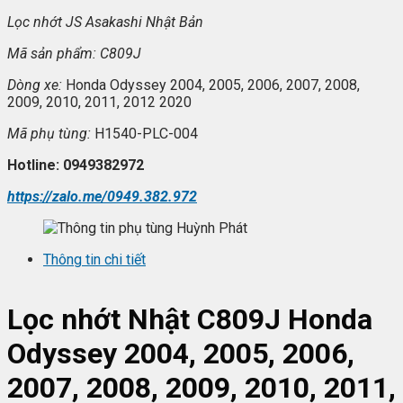
L
ọc nhớt JS Asakashi
Nh
ật Bản
Mã s
ản phẩm: C809J
Dòng xe:
Honda Odyssey 2004, 2005, 2006, 2007, 2008,
2009, 2010, 2011, 2012 2020
Mã ph
ụ t
ùng:
H1540-PLC-004
Hotline: 0949382972
https://zalo.me/0949.382.972
Thông tin chi tiết
L
ọc nhớt
Nhật C809J Honda
Odyssey 2004, 2005, 2006,
2007, 2008, 2009, 2010, 2011,