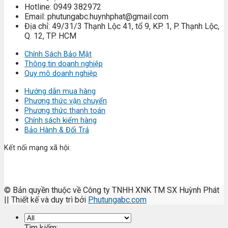
Hotline: 0949 382972
Email: phutungabc.huynhphat@gmail.com
Địa chỉ: 49/31/3 Thạnh Lộc 41, tổ 9, KP. 1, P. Thạnh Lộc,
Q. 12, TP. HCM
Chính Sách Bảo Mật
Thông tin doanh nghiệp
Quy mô doanh nghiệp
Hướng dẫn mua hàng
Phương thức vận chuyển
Phương thức thanh toán
Chính sách kiểm hàng
Bảo Hành & Đổi Trả
Kết nối mạng xã hội:
© Bản quyền thuộc về Công ty TNHH XNK TM SX Huỳnh Phát
|| Thiết kế và duy trì bởi
Phutungabc.com
Tìm kiếm: