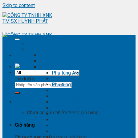
Skip to content
Trang chủ
Sản phẩm
Phụ kiện ô tô - đồ chơi ô tô
Nội thất ô tô
Phụ tùng Toyota
Phụ tùng Altis
Tìm kiếm:
Phụ tùng Avanza
Phụ tùng Camry
Phụ tùng Cross
Phụ tùng Fortuner
Giỏ hàng
Phụ tùng Hiace
Phụ tùng Highlander
Chưa có sản phẩm trong giỏ hàng.
Phụ tùng Hilux
Phụ tùng Innova
Giỏ hàng
Phụ tùng Land Cruise
Phụ tùng Prado
Phụ tùng Raizer
Chưa có sản phẩm trong giỏ hàng.