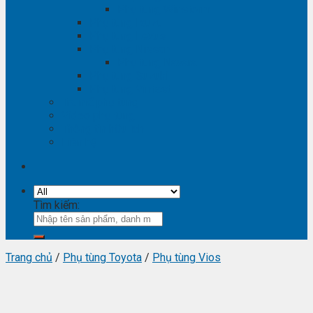
Phụ tùng Winstorm
Phụ tùng Isuzu
Phụ tùng Lexus
Phụ tùng Nissan
Phụ tùng Navara
Phụ tùng Suzuki
Phụ tùng Vinfast
Tra mã phụ tùng
Video phụ tùng
Thông tin hữu ích
Liên hệ
Tìm kiếm:
Trang chủ
/
Phụ tùng Toyota
/
Phụ tùng Vios