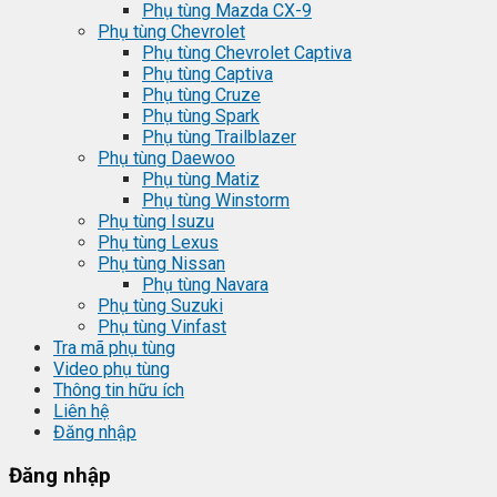
Phụ tùng Mazda CX-9
Phụ tùng Chevrolet
Phụ tùng Chevrolet Captiva
Phụ tùng Captiva
Phụ tùng Cruze
Phụ tùng Spark
Phụ tùng Trailblazer
Phụ tùng Daewoo
Phụ tùng Matiz
Phụ tùng Winstorm
Phụ tùng Isuzu
Phụ tùng Lexus
Phụ tùng Nissan
Phụ tùng Navara
Phụ tùng Suzuki
Phụ tùng Vinfast
Tra mã phụ tùng
Video phụ tùng
Thông tin hữu ích
Liên hệ
Đăng nhập
Đăng nhập