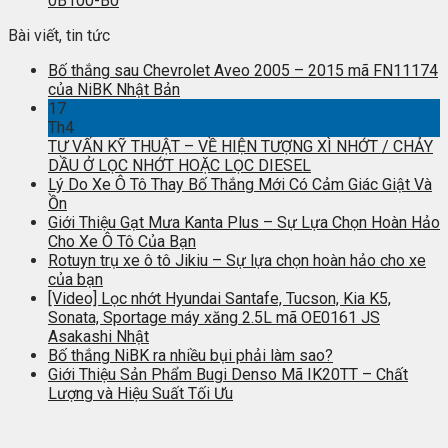
0B100-B0
Bài viết, tin tức
Bố thắng sau Chevrolet Aveo 2005 – 2015 mã FN11174
của NiBK Nhật Bản
17
Th4
TƯ VẤN KỸ THUẬT – VỀ HIỆN TƯỢNG XÌ NHỚT / CHẢY
DẦU Ở LỌC NHỚT HOẶC LỌC DIESEL
Lý Do Xe Ô Tô Thay Bố Thắng Mới Có Cảm Giác Giật Và
Ồn
Giới Thiệu Gạt Mưa Kanta Plus – Sự Lựa Chọn Hoàn Hảo
Cho Xe Ô Tô Của Bạn
Rotuyn trụ xe ô tô Jikiu – Sự lựa chọn hoàn hảo cho xe
của bạn
[Video] Lọc nhớt Hyundai Santafe, Tucson, Kia K5,
Sonata, Sportage máy xăng 2.5L mã OE0161 JS
Asakashi Nhật
Bố thắng NiBK ra nhiều bụi phải làm sao?
Giới Thiệu Sản Phẩm Bugi Denso Mã IK20TT – Chất
Lượng và Hiệu Suất Tối Ưu