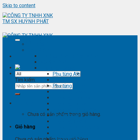
Skip to content
Trang chủ
Sản phẩm
Phụ kiện ô tô - đồ chơi ô tô
Nội thất ô tô
Phụ tùng Toyota
Phụ tùng Altis
Tìm kiếm:
Phụ tùng Avanza
Phụ tùng Camry
Phụ tùng Cross
Phụ tùng Fortuner
Giỏ hàng
Phụ tùng Hiace
Phụ tùng Highlander
Chưa có sản phẩm trong giỏ hàng.
Phụ tùng Hilux
Phụ tùng Innova
Giỏ hàng
Phụ tùng Land Cruise
Phụ tùng Prado
Phụ tùng Raizer
Chưa có sản phẩm trong giỏ hàng.