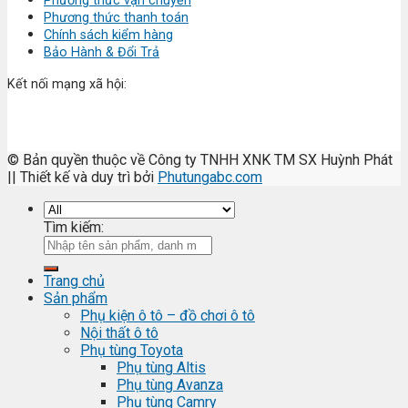
Phương thức vận chuyển
Phương thức thanh toán
Chính sách kiểm hàng
Bảo Hành & Đổi Trả
Kết nối mạng xã hội:
© Bản quyền thuộc về Công ty TNHH XNK TM SX Huỳnh Phát
|| Thiết kế và duy trì bởi
Phutungabc.com
Tìm kiếm:
Trang chủ
Sản phẩm
Phụ kiện ô tô – đồ chơi ô tô
Nội thất ô tô
Phụ tùng Toyota
Phụ tùng Altis
Phụ tùng Avanza
Phụ tùng Camry