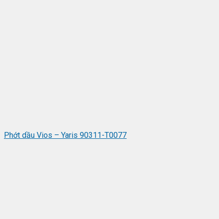
Phớt dầu Vios – Yaris 90311-T0077