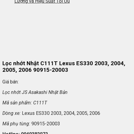
Lượng và Hiệu Suất Tối Ưu
Lọc nhớt Nhật C111T Lexus ES330 2003, 2004,
2005, 2006 90915-20003
Giá bán:
L
ọc nhớt JS Asakashi
Nh
ật Bản
Mã s
ản phẩm: C111T
Dòng xe:
Lexus ES330 2003, 2004, 2005, 2006
Mã ph
ụ t
ùng:
90915-20003