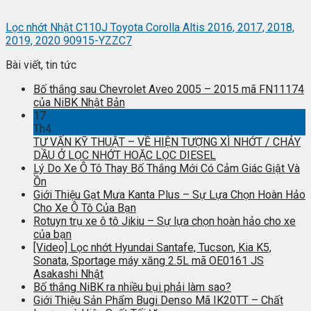
Lọc nhớt Nhật C110J Toyota Corolla Altis 2016, 2017, 2018,
2019, 2020 90915-YZZC7
Bài viết, tin tức
Bố thắng sau Chevrolet Aveo 2005 – 2015 mã FN11174
của NiBK Nhật Bản
17
Th4
TƯ VẤN KỸ THUẬT – VỀ HIỆN TƯỢNG XÌ NHỚT / CHẢY
DẦU Ở LỌC NHỚT HOẶC LỌC DIESEL
Lý Do Xe Ô Tô Thay Bố Thắng Mới Có Cảm Giác Giật Và
Ồn
Giới Thiệu Gạt Mưa Kanta Plus – Sự Lựa Chọn Hoàn Hảo
Cho Xe Ô Tô Của Bạn
Rotuyn trụ xe ô tô Jikiu – Sự lựa chọn hoàn hảo cho xe
của bạn
[Video] Lọc nhớt Hyundai Santafe, Tucson, Kia K5,
Sonata, Sportage máy xăng 2.5L mã OE0161 JS
Asakashi Nhật
Bố thắng NiBK ra nhiều bụi phải làm sao?
Giới Thiệu Sản Phẩm Bugi Denso Mã IK20TT – Chất