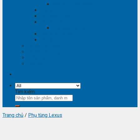
Phụ tùng Winstorm
Phụ tùng Isuzu
Phụ tùng Lexus
Phụ tùng Nissan
Phụ tùng Navara
Phụ tùng Suzuki
Phụ tùng Vinfast
Tra mã phụ tùng
Video phụ tùng
Thông tin hữu ích
Liên hệ
Tìm kiếm:
Trang chủ
/
Phụ tùng Lexus