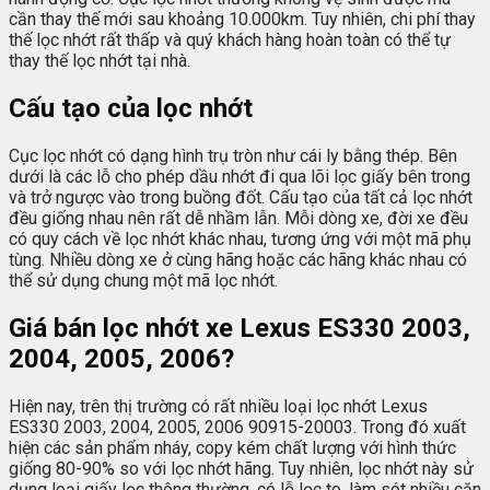
cần thay thế mới sau khoảng 10.000km. Tuy nhiên, chi phí thay
thế lọc nhớt rất thấp và quý khách hàng hoàn toàn có thể tự
thay thế lọc nhớt tại nhà.
Cấu tạo của lọc nhớt
Cục lọc nhớt có dạng hình trụ tròn như cái ly bằng thép. Bên
dưới là các lỗ cho phép dầu nhớt đi qua lõi lọc giấy bên trong
và trở ngược vào trong buồng đốt. Cấu tạo của tất cả lọc nhớt
đều giống nhau nên rất dễ nhầm lẫn. Mỗi dòng xe, đời xe đều
có quy cách về lọc nhớt khác nhau, tương ứng với một mã phụ
tùng. Nhiều dòng xe ở cùng hãng hoặc các hãng khác nhau có
thể sử dụng chung một mã lọc nhớt.
Giá bán lọc nhớt xe Lexus ES330 2003,
2004, 2005, 2006?
Hiện nay, trên thị trường có rất nhiều loại lọc nhớt Lexus
ES330 2003, 2004, 2005, 2006 90915-20003. Trong đó xuất
hiện các sản phẩm nháy, copy kém chất lượng với hình thức
giống 80-90% so với lọc nhớt hãng. Tuy nhiên, lọc nhớt này sử
dụng loại giấy lọc thông thường, có lỗ lọc to, làm sót nhiều cặn