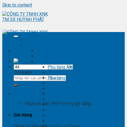
Skip to content
Trang chủ
Sản phẩm
Phụ kiện ô tô - đồ chơi ô tô
Nội thất ô tô
Phụ tùng Toyota
Phụ tùng Altis
Tìm kiếm:
Phụ tùng Avanza
Phụ tùng Camry
Phụ tùng Cross
Phụ tùng Fortuner
Giỏ hàng
Phụ tùng Hiace
Phụ tùng Highlander
Chưa có sản phẩm trong giỏ hàng.
Phụ tùng Hilux
Phụ tùng Innova
Giỏ hàng
Phụ tùng Land Cruise
Phụ tùng Prado
Phụ tùng Raizer
Chưa có sản phẩm trong giỏ hàng.