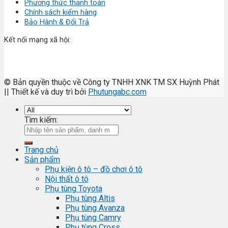
Phương thức thanh toán
Chính sách kiểm hàng
Bảo Hành & Đổi Trả
Kết nối mạng xã hội:
© Bản quyền thuộc về Công ty TNHH XNK TM SX Huỳnh Phát
|| Thiết kế và duy trì bởi
Phutungabc.com
Tìm kiếm:
Trang chủ
Sản phẩm
Phụ kiện ô tô – đồ chơi ô tô
Nội thất ô tô
Phụ tùng Toyota
Phụ tùng Altis
Phụ tùng Avanza
Phụ tùng Camry
Phụ tùng Cross