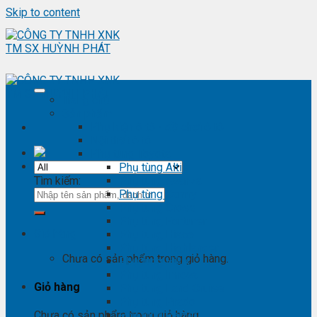
Skip to content
Trang chủ
Sản phẩm
Phụ kiện ô tô - đồ chơi ô tô
Nội thất ô tô
Phụ tùng Toyota
Phụ tùng Altis
Tìm kiếm:
Phụ tùng Avanza
Phụ tùng Camry
Phụ tùng Cross
Phụ tùng Fortuner
Giỏ hàng
Phụ tùng Hiace
Phụ tùng Highlander
Chưa có sản phẩm trong giỏ hàng.
Phụ tùng Hilux
Phụ tùng Innova
Giỏ hàng
Phụ tùng Land Cruise
Phụ tùng Prado
Phụ tùng Raizer
Chưa có sản phẩm trong giỏ hàng.