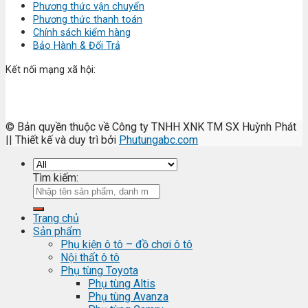
Phương thức vận chuyển
Phương thức thanh toán
Chính sách kiểm hàng
Bảo Hành & Đổi Trả
Kết nối mạng xã hội:
© Bản quyền thuộc về Công ty TNHH XNK TM SX Huỳnh Phát
|| Thiết kế và duy trì bởi
Phutungabc.com
Tìm kiếm:
Trang chủ
Sản phẩm
Phụ kiện ô tô – đồ chơi ô tô
Nội thất ô tô
Phụ tùng Toyota
Phụ tùng Altis
Phụ tùng Avanza