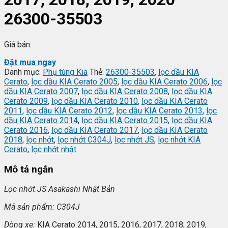
26300-35503
Giá bán:
Đặt mua ngay
Danh mục:
Phụ tùng Kia
Thẻ:
26300-35503
,
lọc dầu KIA
Cerato
,
lọc dầu KIA Cerato 2005
,
lọc dầu KIA Cerato 2006
,
lọc
dầu KIA Cerato 2007
,
lọc dầu KIA Cerato 2008
,
lọc dầu KIA
Cerato 2009
,
lọc dầu KIA Cerato 2010
,
lọc dầu KIA Cerato
2011
,
lọc dầu KIA Cerato 2012
,
lọc dầu KIA Cerato 2013
,
lọc
dầu KIA Cerato 2014
,
lọc dầu KIA Cerato 2015
,
lọc dầu KIA
Cerato 2016
,
lọc dầu KIA Cerato 2017
,
lọc dầu KIA Cerato
2018
,
lọc nhớt
,
lọc nhớt C304J
,
lọc nhớt JS
,
lọc nhớt KIA
Cerato
,
lọc nhớt nhật
Mô tả ngắn
L
ọc nhớt JS Asakashi
Nh
ật Bản
Mã s
ản phẩm: C304J
Dòng xe:
KIA Cerato 2014, 2015, 2016, 2017, 2018, 2019,