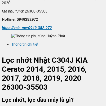
2020
Mã ph
ụ t
ùng:
26300-35503
Hotline: 0949382972
https://zalo.me/0949.382.972
Thông tin chi tiết
L
ọc nhớt
Nhật C304J KIA
Cerato 2014, 2015, 2016,
2017, 2018, 2019, 2020
26300-35503
Lọc nhớt, lọc dầu máy là gì?