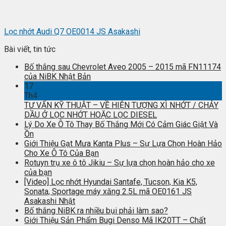
Lọc nhớt Audi Q7 OE0014 JS Asakashi
Bài viết, tin tức
Bố thắng sau Chevrolet Aveo 2005 – 2015 mã FN11174
của NiBK Nhật Bản
17
Th4
TƯ VẤN KỸ THUẬT – VỀ HIỆN TƯỢNG XÌ NHỚT / CHẢY
DẦU Ở LỌC NHỚT HOẶC LỌC DIESEL
Lý Do Xe Ô Tô Thay Bố Thắng Mới Có Cảm Giác Giật Và
Ồn
Giới Thiệu Gạt Mưa Kanta Plus – Sự Lựa Chọn Hoàn Hảo
Cho Xe Ô Tô Của Bạn
Rotuyn trụ xe ô tô Jikiu – Sự lựa chọn hoàn hảo cho xe
của bạn
[Video] Lọc nhớt Hyundai Santafe, Tucson, Kia K5,
Sonata, Sportage máy xăng 2.5L mã OE0161 JS
Asakashi Nhật
Bố thắng NiBK ra nhiều bụi phải làm sao?
Giới Thiệu Sản Phẩm Bugi Denso Mã IK20TT – Chất