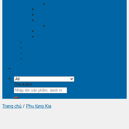
Phụ tùng Winstorm
Phụ tùng Isuzu
Phụ tùng Lexus
Phụ tùng Nissan
Phụ tùng Navara
Phụ tùng Suzuki
Phụ tùng Vinfast
Tra mã phụ tùng
Video phụ tùng
Thông tin hữu ích
Liên hệ
Tìm kiếm:
Trang chủ
/
Phụ tùng Kia