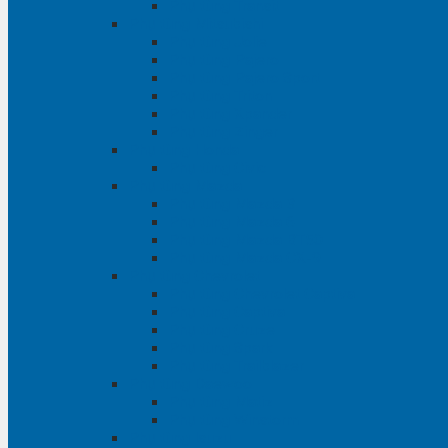
Phụ tùng Transit
Phụ tùng Mitsubishi
Phụ tùng Jolie
Phụ tùng Pajero
Phụ tùng Pajero Sport
Phụ tùng Triton
Phụ tùng Xpander
Phụ tùng Zinger
Phụ tùng Honda
Phụ tùng Civic
Phụ tùng Mazda
Phụ tùng Mazda 3
Phụ tùng Mazda 6
Phụ tùng Mazda BT50
Phụ tùng Mazda CX-9
Phụ tùng Chevrolet
Phụ tùng Chevrolet Captiva
Phụ tùng Captiva
Phụ tùng Cruze
Phụ tùng Spark
Phụ tùng Trailblazer
Phụ tùng Daewoo
Phụ tùng Matiz
Phụ tùng Winstorm
Phụ tùng Isuzu