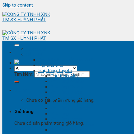
Skip to content
Trang chủ
Sản phẩm
Phụ kiện ô tô - đồ chơi ô tô
Nội thất ô tô
Phụ tùng Toyota
Tìm kiếm:
Phụ tùng Altis
Phụ tùng Avanza
Phụ tùng Camry
Giỏ hàng
Phụ tùng Cross
Phụ tùng Fortuner
Chưa có sản phẩm trong giỏ hàng.
Phụ tùng Hiace
Phụ tùng Highlander
Giỏ hàng
Phụ tùng Hilux
Phụ tùng Innova
Chưa có sản phẩm trong giỏ hàng.
Phụ tùng Land Cruise
Phụ tùng Prado