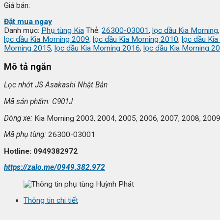
Giá bán:
Đặt mua ngay
Danh mục:
Phụ tùng Kia
Thẻ:
26300-03001
,
lọc dầu Kia Morning
lọc dầu Kia Morning 2009
,
lọc dầu Kia Morning 2010
,
lọc dầu Ki
Morning 2015
,
lọc dầu Kia Morning 2016
,
lọc dầu Kia Morning 2
Mô tả ngắn
L
ọc nhớt JS Asakashi
Nh
ật Bản
Mã s
ản phẩm: C901J
Dòng xe:
Kia Morning 2003, 2004, 2005, 2006, 2007, 2008, 2009
Mã ph
ụ t
ùng:
26300-03001
Hotline: 0949382972
https://zalo.me/0949.382.972
Thông tin chi tiết