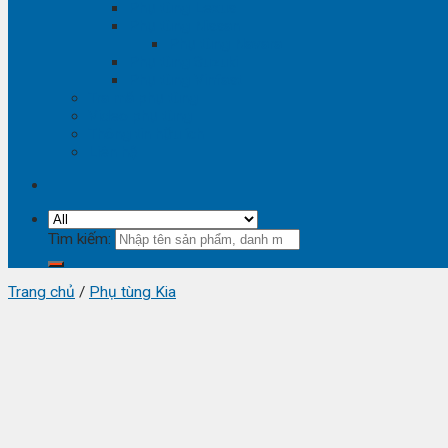
Phụ tùng Lexus
Phụ tùng Nissan
Phụ tùng Navara
Phụ tùng Suzuki
Phụ tùng Vinfast
Tra mã phụ tùng
Video phụ tùng
Thông tin hữu ích
Liên hệ
Tìm kiếm:
Trang chủ
/
Phụ tùng Kia