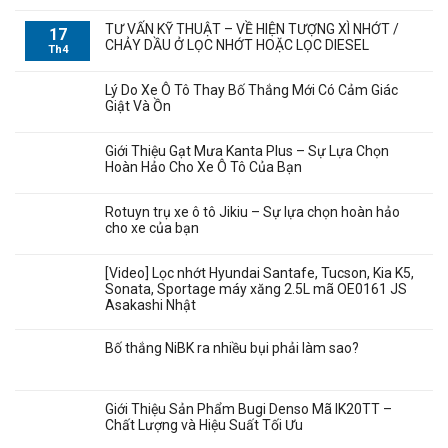
TƯ VẤN KỸ THUẬT – VỀ HIỆN TƯỢNG XÌ NHỚT /
17
CHẢY DẦU Ở LỌC NHỚT HOẶC LỌC DIESEL
Th4
Lý Do Xe Ô Tô Thay Bố Thắng Mới Có Cảm Giác
Giật Và Ồn
Giới Thiệu Gạt Mưa Kanta Plus – Sự Lựa Chọn
Hoàn Hảo Cho Xe Ô Tô Của Bạn
Rotuyn trụ xe ô tô Jikiu – Sự lựa chọn hoàn hảo
cho xe của bạn
[Video] Lọc nhớt Hyundai Santafe, Tucson, Kia K5,
Sonata, Sportage máy xăng 2.5L mã OE0161 JS
Asakashi Nhật
Bố thắng NiBK ra nhiều bụi phải làm sao?
Giới Thiệu Sản Phẩm Bugi Denso Mã IK20TT –
Chất Lượng và Hiệu Suất Tối Ưu