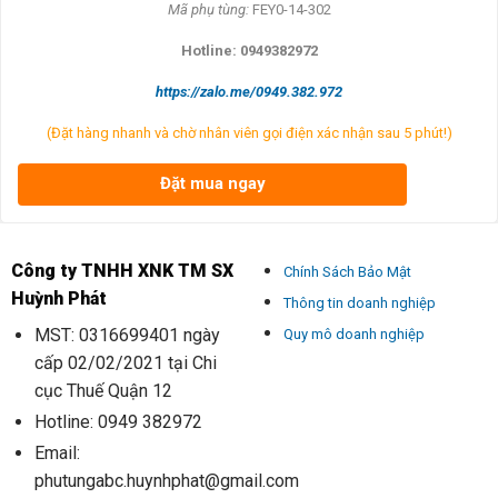
Mã ph
ụ t
ùng:
FEY0-14-302
Hotline: 0949382972
https://zalo.me/0949.382.972
(Đặt hàng nhanh và chờ nhân viên gọi điện xác nhận sau 5 phút!)
Đặt mua ngay
Công ty TNHH XNK TM SX
Chính Sách Bảo Mật
Huỳnh Phát
Thông tin doanh nghiệp
MST: 0316699401 ngày
Quy mô doanh nghiệp
cấp 02/02/2021 tại Chi
cục Thuế Quận 12
Hotline: 0949 382972
Email:
phutungabc.huynhphat@gmail.com