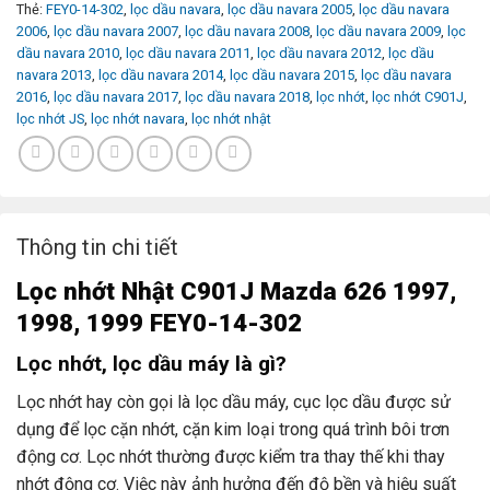
Thẻ:
FEY0-14-302
,
lọc dầu navara
,
lọc dầu navara 2005
,
lọc dầu navara
2006
,
lọc dầu navara 2007
,
lọc dầu navara 2008
,
lọc dầu navara 2009
,
lọc
dầu navara 2010
,
lọc dầu navara 2011
,
lọc dầu navara 2012
,
lọc dầu
navara 2013
,
lọc dầu navara 2014
,
lọc dầu navara 2015
,
lọc dầu navara
2016
,
lọc dầu navara 2017
,
lọc dầu navara 2018
,
lọc nhớt
,
lọc nhớt C901J
,
lọc nhớt JS
,
lọc nhớt navara
,
lọc nhớt nhật
Thông tin chi tiết
L
ọc nhớt
Nhật C901J Mazda 626 1997,
1998, 1999 FEY0-14-302
Lọc nhớt, lọc dầu máy là gì?
Lọc nhớt hay còn gọi là lọc dầu máy, cục lọc dầu được sử
dụng để lọc cặn nhớt, cặn kim loại trong quá trình bôi trơn
động cơ. Lọc nhớt thường được kiểm tra thay thế khi thay
nhớt động cơ. Việc này ảnh hưởng đến độ bền và hiệu suất