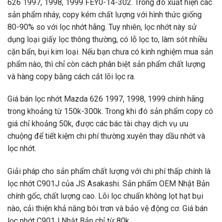
626 1997, 1998, 1999 FEY0-14-302. Trong đó xuất hiện các
sản phẩm nháy, copy kém chất lượng với hình thức giống
80-90% so với lọc nhớt hãng. Tuy nhiên, lọc nhớt này sử
dụng loại giấy lọc thông thường, có lỗ lọc to, làm sót nhiều
cặn bẩn, bụi kim loại. Nếu bạn chưa có kinh nghiệm mua sản
phẩm nào, thì chỉ còn cách phân biệt sản phẩm chất lượng
và hàng copy bằng cách cắt lõi lọc ra.
Giá bán lọc nhớt Mazda 626 1997, 1998, 1999 chính hãng
trong khoảng từ 150k-300k. Trong khi đó sản phẩm copy có
giá chỉ khoảng 50k, được các bác tài chạy dịch vụ ưu
chuộng để tiết kiệm chi phí thường xuyên thay dầu nhớt và
lọc nhớt.
Giải pháp cho sản phẩm chất lượng với chi phí thấp chính là
lọc nhớt C901J của JS Asakashi. Sản phẩm OEM Nhật Bản
chính gốc, chất lượng cao. Lõi lọc chuẩn không lọt hạt bụi
nào, cải thiện khả năng bôi trơn và bảo vệ động cơ. Giá bán
lọc nhớt C901J Nhật Bản chỉ từ 80k.