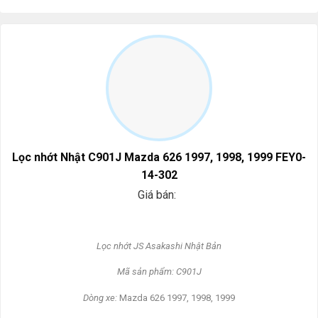
Lọc nhớt Nhật C901J Mazda 626 1997, 1998, 1999 FEY0-
14-302
Giá bán:
L
ọc nhớt JS Asakashi
Nh
ật Bản
Mã s
ản phẩm: C901J
Dòng xe:
Mazda 626 1997, 1998, 1999