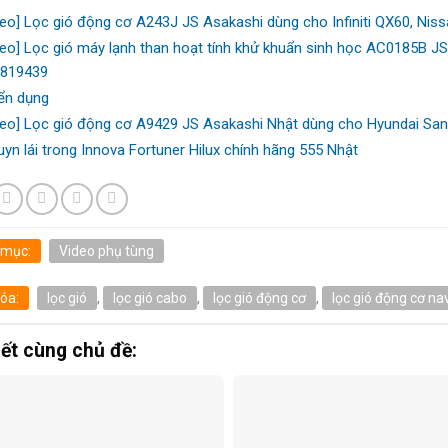
deo] Lọc gió động cơ A243J JS Asakashi dùng cho Infiniti QX60, Nissan
deo] Lọc gió máy lạnh than hoạt tính khử khuẩn sinh học AC0185B J
819439
ển dụng
deo] Lọc gió động cơ A9429 JS Asakashi Nhật dùng cho Hyundai San
uyn lái trong Innova Fortuner Hilux chính hãng 555 Nhật
 mục:
Video phụ tùng
óa:
lọc gió
,
lọc gió cabo
,
lọc gió động cơ
,
lọc gió động cơ na
iết cùng chủ đề: