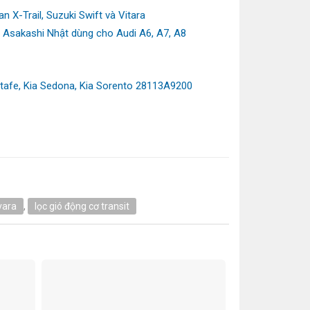
 X-Trail, Suzuki Swift và Vitara
S Asakashi Nhật dùng cho Audi A6, A7, A8
tafe, Kia Sedona, Kia Sorento 28113A9200
vara
,
lọc gió động cơ transit