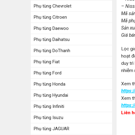
Phụ tùng Chevrolet
– Niss
Mã sả
Phụ tùng Citroen
Mã phụ
Sản xu
Phụ tùng Daewoo
Giá bá
Phụ tùng Daihatsu
Lọc gi
Phụ tùng DoThanh
hoạt đ
Phụ tùng Fiat
duy tr
nhiễm 
Phụ tùng Ford
Xem th
Phụ tùng Honda
https:
Phụ tùng Hyundai
Xem th
https:
Phụ tùng Infiniti
Liên 
Phụ tùng Isuzu
Phụ tùng JAGUAR