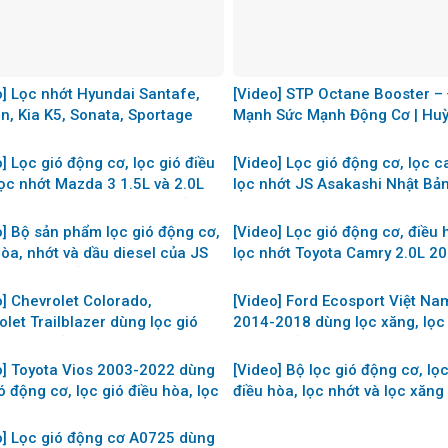
o] Lọc nhớt Hyundai Santafe,
[Video] STP Octane Booster –
n, Kia K5, Sonata, Sportage
Mạnh Sức Mạnh Động Cơ | Hu
ăng 2.5L mã OE0161 JS
Phát Auto
shi Nhật
] Lọc gió động cơ, lọc gió điều
[Video] Lọc gió động cơ, lọc c
lọc nhớt Mazda 3 1.5L và 2.0L
lọc nhớt JS Asakashi Nhật Bả
 2018 JS Asakashi Nhật Bản
cho Nissan XTrail 2.0L và 2.5L
2022
o] Bộ sản phẩm lọc gió động cơ,
[Video] Lọc gió động cơ, điều 
hòa, nhớt và dầu diesel của JS
lọc nhớt Toyota Camry 2.0L 2
shi Nhật Bản dùng cho xe
2015, 2.4L 2006-2011 và 2.5L
ai Tucson 2.0L máy dầu 2014-
2017 của JS Asakashi Nhật B
o] Chevrolet Colorado,
[Video] Ford Ecosport Việt Na
olet Trailblazer dùng lọc gió
2014-2018 dùng lọc xăng, lọc 
ơ, lọc điều hòa, lọc nhớt, lọc
lọc gió điều hòa, lọc gió động
 liệu diesel nào?
Asakashi Nhật Bản mã nào?
o] Toyota Vios 2003-2022 dùng
[Video] Bộ lọc gió động cơ, lọc
ó động cơ, lọc gió điều hòa, lọc
điều hòa, lọc nhớt và lọc xăng
lọc xăng loại nào?
Chevrolet Captiva 2006-2018 
Asakashi Nhật Bản
o] Lọc gió động cơ A0725 dùng