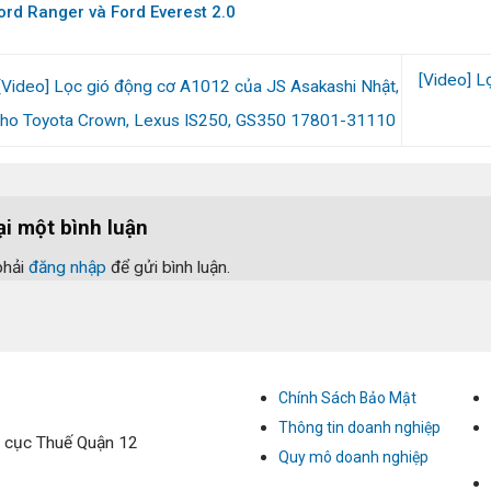
ord Ranger và Ford Everest 2.0
2022 mã phụ tùng 5 339 890
[Video] 
[Video] Lọc gió động cơ A1012 của JS Asakashi Nhật,
cho Toyota Crown, Lexus IS250, GS350 17801-31110
ại một bình luận
phải
đăng nhập
để gửi bình luận.
Chính Sách Bảo Mật
Thông tin doanh nghiệp
 cục Thuế Quận 12
Quy mô doanh nghiệp