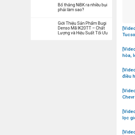
Bố thắng NiBK ra nhiều bụi
phải làm sao?
Giới Thiệu Sản Phẩm Bugi
Denso Mã IK20TT – Chất
[Vide
Lượng và Hiệu Suất Tối Ưu
Tucso
máy x
Asaka
[Video
hòa, 
2014-
[Vide
điều 
Asaka
Hyund
[Vide
2022
Chevr
động c
nhiên
[Vide
lọc gi
nhớt, 
[Vide