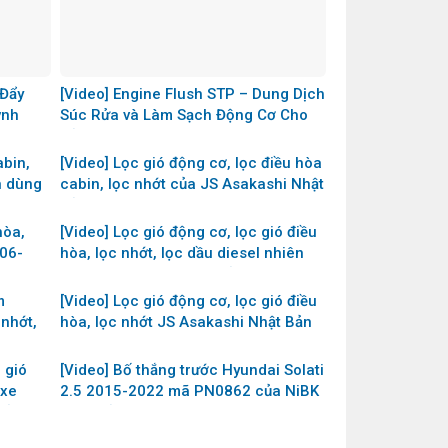
 Đẩy
[Video] Engine Flush STP – Dung Dịch
ỳnh
Súc Rửa và Làm Sạch Động Cơ Cho
Cả Máy Xăng và Diesel
abin,
[Video] Lọc gió động cơ, lọc điều hòa
n dùng
cabin, lọc nhớt của JS Asakashi Nhật
 2015-
Bản dùng cho Mazda 2 1.5L 2014-
2022
hòa,
[Video] Lọc gió động cơ, lọc gió điều
006-
hòa, lọc nhớt, lọc dầu diesel nhiên
 2009-
liệu xe Nissan Navara của JS
ản
Asakashi Nhật Bản
m
[Video] Lọc gió động cơ, lọc gió điều
nhớt,
hòa, lọc nhớt JS Asakashi Nhật Bản
 cơ JS
dùng cho Vinfast Fadil 2019, 2020,
2021, 2022
 gió
[Video] Bố thắng trước Hyundai Solati
 xe
2.5 2015-2022 mã PN0862 của NiBK
của JS
Nhật Bản