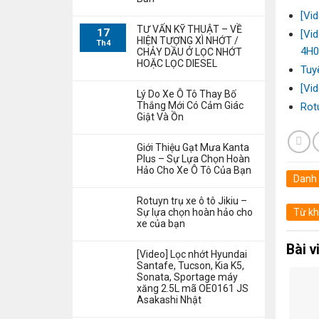
[Vi
TƯ VẤN KỸ THUẬT – VỀ
17
[Vi
HIỆN TƯỢNG XÌ NHỚT /
Th4
4H0
CHẢY DẦU Ở LỌC NHỚT
HOẶC LỌC DIESEL
Tuy
[Vi
Lý Do Xe Ô Tô Thay Bố
Thắng Mới Có Cảm Giác
Rot
Giật Và Ồn
Giới Thiệu Gạt Mưa Kanta
Plus – Sự Lựa Chọn Hoàn
Hảo Cho Xe Ô Tô Của Bạn
Danh
Rotuyn trụ xe ô tô Jikiu –
Sự lựa chọn hoàn hảo cho
Từ kh
xe của bạn
Bài v
[Video] Lọc nhớt Hyundai
Santafe, Tucson, Kia K5,
Sonata, Sportage máy
xăng 2.5L mã OE0161 JS
Asakashi Nhật