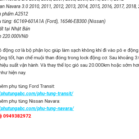
an Navara 3.0 2010, 2011, 2012, 2013, 2014, 2015, 2016, 2017, 2018,
n phẩm A2512
 tùng: 6C169-601A1A (Ford), 16546-EB300 (Nissan)
ất tại Nhật Bản
n 220.000VNĐ
ó động cơ là bộ phận lọc giúp làm sạch không khí đi vào pô e động
ộng tốt, hạn chế muội than đóng trong lock động cơ. Sau khoảng 3.
ì hiệu suất vận hành. Và thay thế lọc gió sau 20.000km hoặc sớm h
như hiện nay.
êm phụ tùng Ford Transit:
//phutungabc.com/phu-tung-transit/
êm phụ tùng Nissan Navara:
//phutungabc.com/phu-tung-navara/
hệ 0949382972