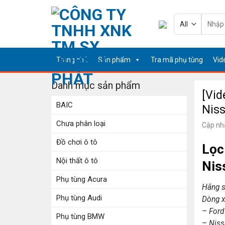
Skip
to
Tìm
kiếm:
content
Trang chủ
Sản phẩm
Tra mã phụ tùng
Vid
Danh mục sản phẩm
[Vid
BAIC
Niss
Chưa phân loại
Cập nh
Đồ chơi ô tô
Lọc
Nội thất ô tô
Nis
Phụ tùng Acura
Hãng s
Phụ tùng Audi
Dòng x
– Ford 
Phụ tùng BMW
– Niss