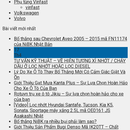
Phụ tùng Vinfast
vinfast
Volkswagen
Volvo
Bài viết mới nhất
Bố thắng sau Chevrolet Aveo 2005 – 2015 mã FN11174
của NiBK Nhật Bản
17
Th4
TƯ VẤN KỸ THUẬT – VỀ HIỆN TƯỢNG XÌ NHỚT / CHẢY
DẦU Ở LỌC NHỚT HOẶC LỌC DIESEL
Lý Do Xe Ô Tô Thay Bố Thắng Mới Có Cảm Giác Giật Và
Ồn
Giới Thiệu Gạt Mưa Kanta Plus – Sự Lựa Chọn Hoàn Hảo
Cho Xe Ô Tô Của Bạn
Rotuyn trụ xe ô tô Jikiu – Sự lựa chọn hoàn hảo cho xe
của bạn
[Video] Lọc nhớt Hyundai Santafe, Tucson, Kia K5,
Sonata, Sportage máy xăng 2.5L mã OE0161 JS
Asakashi Nhật
Bố thắng NiBK ra nhiều bụi phải làm sao?
Giới Thiệu Sản Phẩm Bugi Denso Mã IK20TT – Chất