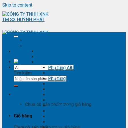
Skip to content
Trang chủ
Sản phẩm
Phụ kiện ô tô - đồ chơi ô tô
Nội thất ô tô
Phụ tùng Toyota
Phụ tùng Altis
Tìm kiếm:
Phụ tùng Avanza
Phụ tùng Camry
Phụ tùng Cross
Phụ tùng Fortuner
Giỏ hàng
Phụ tùng Hiace
Phụ tùng Highlander
Chưa có sản phẩm trong giỏ hàng.
Phụ tùng Hilux
Phụ tùng Innova
Giỏ hàng
Phụ tùng Land Cruise
Phụ tùng Prado
Phụ tùng Raizer
Chưa có sản phẩm trong giỏ hàng.