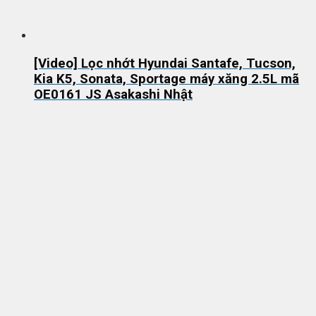
[Video] Lọc nhớt Hyundai Santafe, Tucson,
Kia K5, Sonata, Sportage máy xăng 2.5L mã
OE0161 JS Asakashi Nhật