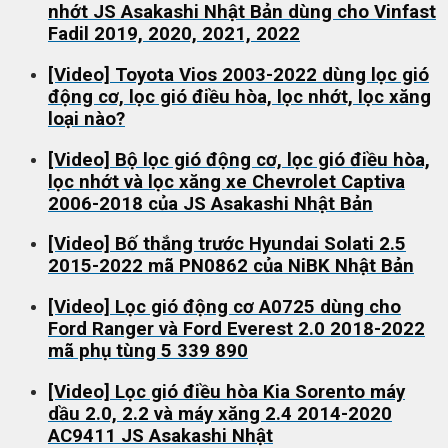
nhớt JS Asakashi Nhật Bản dùng cho Vinfast
Fadil 2019, 2020, 2021, 2022
[Video] Toyota Vios 2003-2022 dùng lọc gió
động cơ, lọc gió điều hòa, lọc nhớt, lọc xăng
loại nào?
[Video] Bộ lọc gió động cơ, lọc gió điều hòa,
lọc nhớt và lọc xăng xe Chevrolet Captiva
2006-2018 của JS Asakashi Nhật Bản
[Video] Bố thắng trước Hyundai Solati 2.5
2015-2022 mã PN0862 của NiBK Nhật Bản
[Video] Lọc gió động cơ A0725 dùng cho
Ford Ranger và Ford Everest 2.0 2018-2022
mã phụ tùng 5 339 890
[Video] Lọc gió điều hòa Kia Sorento máy
dầu 2.0, 2.2 và máy xăng 2.4 2014-2020
AC9411 JS Asakashi Nhật