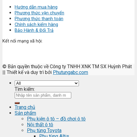
Hướng dẫn mua hàng
Phương thức vận chuyển
Phương thức thanh toán
Chính sách kiểm hàng
Bảo Hành & Đổi Trả
Kết nối mạng xã hội:
© Bản quyền thuộc về Công ty TNHH XNK TM SX Huỳnh Phát
|| Thiết kế và duy trì bởi
Phutungabc.com
Tìm kiếm:
Trang chủ
Sản phẩm
Phụ kiện ô tô – đồ chơi ô tô
Nội thất ô tô
Phụ tùng Toyota
Phụ tùng Altis