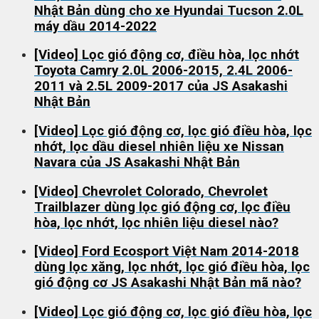
Nhật Bản dùng cho xe Hyundai Tucson 2.0L
máy dầu 2014-2022
[Video] Lọc gió động cơ, điều hòa, lọc nhớt
Toyota Camry 2.0L 2006-2015, 2.4L 2006-
2011 và 2.5L 2009-2017 của JS Asakashi
Nhật Bản
[Video] Lọc gió động cơ, lọc gió điều hòa, lọc
nhớt, lọc dầu diesel nhiên liệu xe Nissan
Navara của JS Asakashi Nhật Bản
[Video] Chevrolet Colorado, Chevrolet
Trailblazer dùng lọc gió động cơ, lọc điều
hòa, lọc nhớt, lọc nhiên liệu diesel nào?
[Video] Ford Ecosport Việt Nam 2014-2018
dùng lọc xăng, lọc nhớt, lọc gió điều hòa, lọc
gió động cơ JS Asakashi Nhật Bản mã nào?
[Video] Lọc gió động cơ, lọc gió điều hòa, lọc