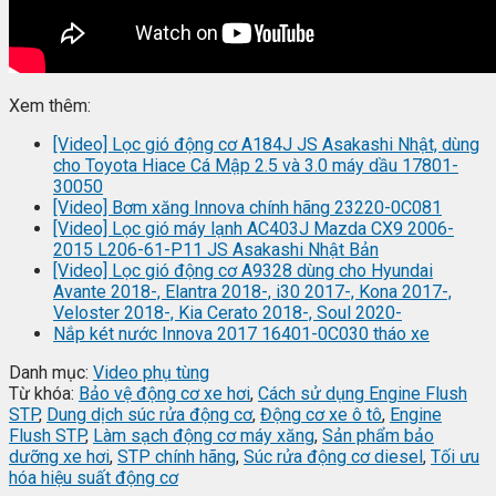
Xem thêm:
[Video] Lọc gió động cơ A184J JS Asakashi Nhật, dùng
cho Toyota Hiace Cá Mập 2.5 và 3.0 máy dầu 17801-
30050
[Video] Bơm xăng Innova chính hãng 23220-0C081
[Video] Lọc gió máy lạnh AC403J Mazda CX9 2006-
2015 L206-61-P11 JS Asakashi Nhật Bản
[Video] Lọc gió động cơ A9328 dùng cho Hyundai
Avante 2018-, Elantra 2018-, i30 2017-, Kona 2017-,
Veloster 2018-, Kia Cerato 2018-, Soul 2020-
Nắp két nước Innova 2017 16401-0C030 tháo xe
Danh mục:
Video phụ tùng
Từ khóa:
Bảo vệ động cơ xe hơi
,
Cách sử dụng Engine Flush
STP
,
Dung dịch súc rửa động cơ
,
Động cơ xe ô tô
,
Engine
Flush STP
,
Làm sạch động cơ máy xăng
,
Sản phẩm bảo
dưỡng xe hơi
,
STP chính hãng
,
Súc rửa động cơ diesel
,
Tối ưu
hóa hiệu suất động cơ