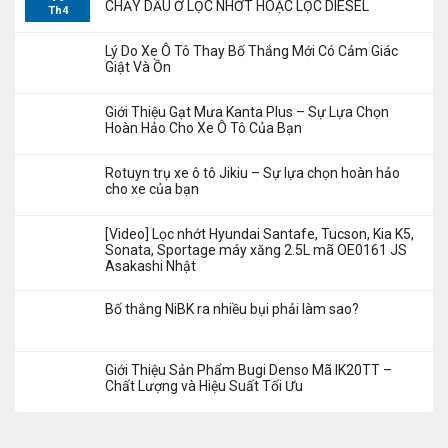
CHẢY DẦU Ở LỌC NHỚT HOẶC LỌC DIESEL
Th4
Lý Do Xe Ô Tô Thay Bố Thắng Mới Có Cảm Giác
Giật Và Ồn
Giới Thiệu Gạt Mưa Kanta Plus – Sự Lựa Chọn
Hoàn Hảo Cho Xe Ô Tô Của Bạn
Rotuyn trụ xe ô tô Jikiu – Sự lựa chọn hoàn hảo
cho xe của bạn
[Video] Lọc nhớt Hyundai Santafe, Tucson, Kia K5,
Sonata, Sportage máy xăng 2.5L mã OE0161 JS
Asakashi Nhật
Bố thắng NiBK ra nhiều bụi phải làm sao?
Giới Thiệu Sản Phẩm Bugi Denso Mã IK20TT –
Chất Lượng và Hiệu Suất Tối Ưu