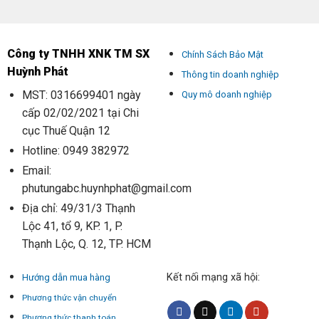
Công ty TNHH XNK TM SX
Chính Sách Bảo Mật
Huỳnh Phát
Thông tin doanh nghiệp
MST: 0316699401 ngày
Quy mô doanh nghiệp
cấp 02/02/2021 tại Chi
cục Thuế Quận 12
Hotline: 0949 382972
Email:
phutungabc.huynhphat@gmail.com
Địa chỉ: 49/31/3 Thạnh
Lộc 41, tổ 9, KP. 1, P.
Thạnh Lộc, Q. 12, TP. HCM
Kết nối mạng xã hội:
Hướng dẫn mua hàng
Phương thức vận chuyển
Phương thức thanh toán