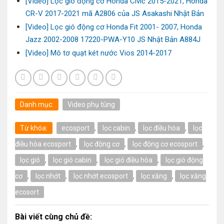
[Video] Lọc gió động cơ Honda Civic 2015-2021, Honda
CR-V 2017-2021 mã A2806 của JS Asakashi Nhật Bản
[Video] Lọc gió động cơ Honda Fit 2001- 2007, Honda
Jazz 2002-2008 17220-PWA-Y10 JS Nhật Bản A884J
[Video] Mô tơ quạt két nước Vios 2014-2017
Danh mục:
Video phụ tùng
Từ khóa:
ecosport
,
lọc cabin
,
lọc điều hòa
,
lọc
điều hòa ecosport
,
lọc động cơ
,
lọc động cơ ecosport
,
lọc gió
,
lọc gió cabin
,
lọc gió điều hòa
,
lọc gió động
cơ
,
lọc nhớt
,
lọc nhớt ecosport
,
lọc xăng
,
lọc xăng
ecosort
Bài viết cùng chủ đề: