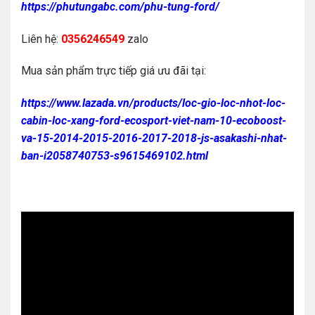
https://phutungabc.com/phu-tung-ford/
Liên hệ:
0356246549
zalo
Mua sản phẩm trực tiếp giá ưu đãi tại:
https://www.lazada.vn/products/loc-gio-loc-nhot-loc-
cabin-loc-xang-ford-ecosport-viet-nam-10-ecoboost-
va-15-2014-2015-2016-2017-2018-js-asakashi-nhat-
ban-i2058740753-s9615469102.html