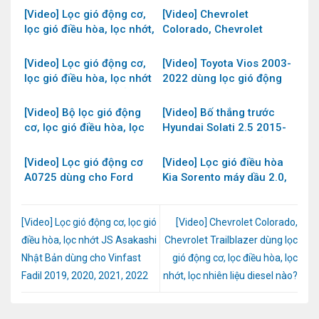
Asakashi Nhật Bản dùng
2.4L 2006-2011 và 2.5L
[Video] Lọc gió động cơ,
[Video] Chevrolet
cho xe Hyundai Tucson
2009-2017 của JS
lọc gió điều hòa, lọc nhớt,
Colorado, Chevrolet
2.0L máy dầu 2014-2022
Asakashi Nhật Bản
lọc dầu diesel nhiên liệu
Trailblazer dùng lọc gió
xe Nissan Navara của JS
động cơ, lọc điều hòa, lọc
[Video] Lọc gió động cơ,
[Video] Toyota Vios 2003-
Asakashi Nhật Bản
nhớt, lọc nhiên liệu diesel
lọc gió điều hòa, lọc nhớt
2022 dùng lọc gió động
nào?
JS Asakashi Nhật Bản
cơ, lọc gió điều hòa, lọc
dùng cho Vinfast Fadil
nhớt, lọc xăng loại nào?
[Video] Bộ lọc gió động
[Video] Bố thắng trước
2019, 2020, 2021, 2022
cơ, lọc gió điều hòa, lọc
Hyundai Solati 2.5 2015-
nhớt và lọc xăng xe
2022 mã PN0862 của
Chevrolet Captiva 2006-
NiBK Nhật Bản
[Video] Lọc gió động cơ
[Video] Lọc gió điều hòa
2018 của JS Asakashi
A0725 dùng cho Ford
Kia Sorento máy dầu 2.0,
Nhật Bản
Ranger và Ford Everest
2.2 và máy xăng 2.4 2014-
2.0 2018-2022 mã phụ
2020 AC9411 JS
tùng 5 339 890
Asakashi Nhật
[Video] Lọc gió động cơ, lọc gió
[Video] Chevrolet Colorado,
điều hòa, lọc nhớt JS Asakashi
Chevrolet Trailblazer dùng lọc
Nhật Bản dùng cho Vinfast
gió động cơ, lọc điều hòa, lọc
Fadil 2019, 2020, 2021, 2022
nhớt, lọc nhiên liệu diesel nào?