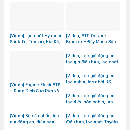
[Video] Lọc nhớt Hyundai
[Video] STP Octane
Santafe, Tucson, Kia K5,
Booster – Đẩy Mạnh Sức
Sonata, Sportage máy
Mạnh Động Cơ | Huỳnh
xăng 2.5L mã OE0161 JS
Phát Auto
[Video] Lọc gió động cơ,
Asakashi Nhật
lọc gió điều hòa, lọc nhớt
Mazda 3 1.5L và 2.0L
2014- 2018 JS Asakashi
[Video] Lọc gió động cơ,
Nhật Bản
lọc cabin, lọc nhớt JS
[Video] Engine Flush STP
Asakashi Nhật Bản dùng
– Dung Dịch Súc Rửa và
cho Nissan XTrail 2.0L và
[Video] Lọc gió động cơ,
Làm Sạch Động Cơ Cho
2.5L 2015-2022
lọc điều hòa cabin, lọc
Cả Máy Xăng và Diesel
nhớt của JS Asakashi
Nhật Bản dùng cho
[Video] Bộ sản phẩm lọc
[Video] Lọc gió động cơ,
Mazda 2 1.5L 2014-2022
gió động cơ, điều hòa,
điều hòa, lọc nhớt Toyota
nhớt và dầu diesel của JS
Camry 2.0L 2006-2015,