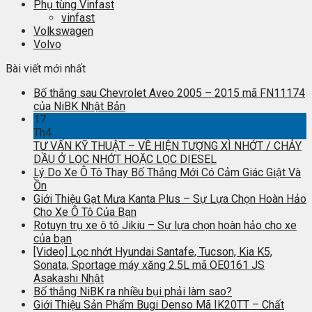
Phụ tùng Vinfast
vinfast
Volkswagen
Volvo
Bài viết mới nhất
Bố thắng sau Chevrolet Aveo 2005 – 2015 mã FN11174
của NiBK Nhật Bản
17
Th4
TƯ VẤN KỸ THUẬT – VỀ HIỆN TƯỢNG XÌ NHỚT / CHẢY
DẦU Ở LỌC NHỚT HOẶC LỌC DIESEL
Lý Do Xe Ô Tô Thay Bố Thắng Mới Có Cảm Giác Giật Và
Ồn
Giới Thiệu Gạt Mưa Kanta Plus – Sự Lựa Chọn Hoàn Hảo
Cho Xe Ô Tô Của Bạn
Rotuyn trụ xe ô tô Jikiu – Sự lựa chọn hoàn hảo cho xe
của bạn
[Video] Lọc nhớt Hyundai Santafe, Tucson, Kia K5,
Sonata, Sportage máy xăng 2.5L mã OE0161 JS
Asakashi Nhật
Bố thắng NiBK ra nhiều bụi phải làm sao?
Giới Thiệu Sản Phẩm Bugi Denso Mã IK20TT – Chất