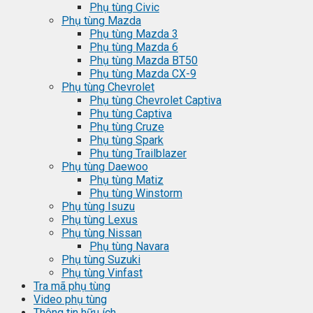
Phụ tùng Civic
Phụ tùng Mazda
Phụ tùng Mazda 3
Phụ tùng Mazda 6
Phụ tùng Mazda BT50
Phụ tùng Mazda CX-9
Phụ tùng Chevrolet
Phụ tùng Chevrolet Captiva
Phụ tùng Captiva
Phụ tùng Cruze
Phụ tùng Spark
Phụ tùng Trailblazer
Phụ tùng Daewoo
Phụ tùng Matiz
Phụ tùng Winstorm
Phụ tùng Isuzu
Phụ tùng Lexus
Phụ tùng Nissan
Phụ tùng Navara
Phụ tùng Suzuki
Phụ tùng Vinfast
Tra mã phụ tùng
Video phụ tùng
Thông tin hữu ích