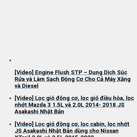
[Video] Engine Flush STP – Dung Dịch Súc
Rửa và Làm Sạch Động Cơ Cho Cả Máy Xăng
và Diesel
[Video] Lọc gió động cơ, lọc gió điều hòa, lọc
nhớt Mazda 3 1.5L và 2.0L 2014- 2018 JS
Asakashi Nhật Bản
[Video] Lọc gió động cơ, lọc cabin, lọc nhớt
JS Asakashi Nhật Bản dùng cho Nissan