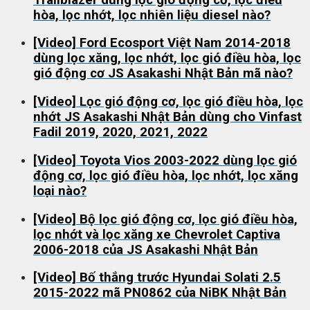
hòa, lọc nhớt, lọc nhiên liệu diesel nào?
[Video] Ford Ecosport Việt Nam 2014-2018
dùng lọc xăng, lọc nhớt, lọc gió điều hòa, lọc
gió động cơ JS Asakashi Nhật Bản mã nào?
[Video] Lọc gió động cơ, lọc gió điều hòa, lọc
nhớt JS Asakashi Nhật Bản dùng cho Vinfast
Fadil 2019, 2020, 2021, 2022
[Video] Toyota Vios 2003-2022 dùng lọc gió
động cơ, lọc gió điều hòa, lọc nhớt, lọc xăng
loại nào?
[Video] Bộ lọc gió động cơ, lọc gió điều hòa,
lọc nhớt và lọc xăng xe Chevrolet Captiva
2006-2018 của JS Asakashi Nhật Bản
[Video] Bố thắng trước Hyundai Solati 2.5
2015-2022 mã PN0862 của NiBK Nhật Bản