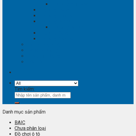
Phụ tùng Winstorm
Phụ tùng Isuzu
Phụ tùng Lexus
Phụ tùng Nissan
Phụ tùng Navara
Phụ tùng Suzuki
Phụ tùng Vinfast
Tra mã phụ tùng
Video phụ tùng
Thông tin hữu ích
Liên hệ
Tìm kiếm:
Danh mục sản phẩm
BAIC
Chưa phân loại
Đồ chơi ô tô