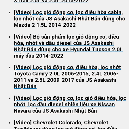
XTrail 2.0L và 2.5L 2015-2022
[Video] Lọc gió động cơ, lọc điều hòa cabin,
lọc nhớt của JS Asakashi Nhật Bản dùng cho
Mazda 2 1.5L 2014-2022
[Video] Bộ sản phẩm lọc gió động cơ, điều
hòa, nhớt và dầu diesel của JS Asakashi
Nhật Bản dùng cho xe Hyundai Tucson 2.0L
máy dầu 2014-2022
[Video] Lọc gió động cơ, điều hòa, lọc nhớt
Toyota Camry 2.0L 2006-2015, 2.4L 2006-
2011 và 2.5L 2009-2017 của JS Asakashi
Nhật Bản
[Video] Lọc gió động cơ, lọc gió điều hòa, lọc
nhớt, lọc dầu diesel nhiên liệu xe Nissan
Navara của JS Asakashi Nhật Bản
[Video] Chevrolet Colorado, Chevrolet
Trailblazer dùng lọc gió động cơ, lọc điều