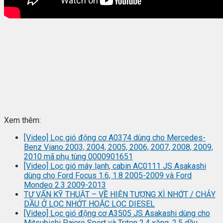
Xem thêm:
[Video] Lọc gió động cơ A0374 dùng cho Mercedes-
Benz Viano 2003, 2004, 2005, 2006, 2007, 2008, 2009,
2010 mã phụ tùng 0000901651
[Video] Lọc gió máy lạnh, cabin AC0111 JS Asakashi
dùng cho Ford Focus 1.6, 1.8 2005-2009 và Ford
Mondeo 2.3 2009-2013
TƯ VẤN KỸ THUẬT – VỀ HIỆN TƯỢNG XÌ NHỚT / CHẢY
DẦU Ở LỌC NHỚT HOẶC LỌC DIESEL
[Video] Lọc gió động cơ A3505 JS Asakashi dùng cho
Mitsubishi Pajero Sport và Triton 2.4 xăng, 2.5 dầu