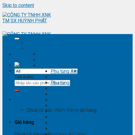
Skip to content
Trang chủ
Sản phẩm
Phụ kiện ô tô - đồ chơi ô tô
Nội thất ô tô
Phụ tùng Toyota
Phụ tùng Altis
Tìm kiếm:
Phụ tùng Avanza
Phụ tùng Camry
Phụ tùng Cross
Phụ tùng Fortuner
Giỏ hàng
Phụ tùng Hiace
Phụ tùng Highlander
Chưa có sản phẩm trong giỏ hàng.
Phụ tùng Hilux
Phụ tùng Innova
Giỏ hàng
Phụ tùng Land Cruise
Phụ tùng Prado
Phụ tùng Raizer
Chưa có sản phẩm trong giỏ hàng.