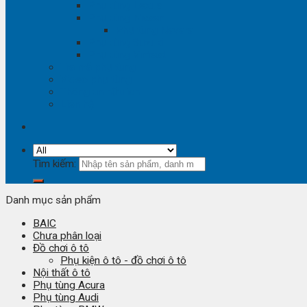
Phụ tùng Lexus
Phụ tùng Nissan
Phụ tùng Navara
Phụ tùng Suzuki
Phụ tùng Vinfast
Tra mã phụ tùng
Video phụ tùng
Thông tin hữu ích
Liên hệ
Tìm kiếm:
Danh mục sản phẩm
BAIC
Chưa phân loại
Đồ chơi ô tô
Phụ kiện ô tô - đồ chơi ô tô
Nội thất ô tô
Phụ tùng Acura
Phụ tùng Audi